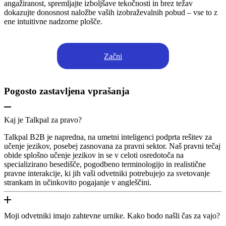
angažiranost, spremljajte izboljšave tekočnosti in brez težav
dokazujte donosnost naložbe vaših izobraževalnih pobud – vse to z
ene intuitivne nadzorne plošče.
Začni
Pogosto zastavljena vprašanja
Kaj je Talkpal za pravo?
Talkpal B2B je napredna, na umetni inteligenci podprta rešitev za
učenje jezikov, posebej zasnovana za pravni sektor. Naš pravni tečaj
obide splošno učenje jezikov in se v celoti osredotoča na
specializirano besedišče, pogodbeno terminologijo in realistične
pravne interakcije, ki jih vaši odvetniki potrebujejo za svetovanje
strankam in učinkovito pogajanje v angleščini.
Moji odvetniki imajo zahtevne urnike. Kako bodo našli čas za vajo?