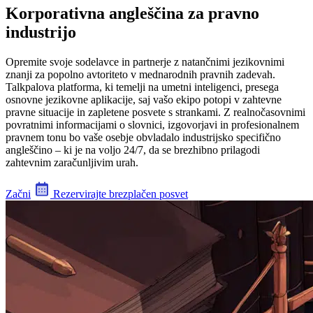
Korporativna angleščina za pravno
industrijo
Opremite svoje sodelavce in partnerje z natančnimi jezikovnimi
znanji za popolno avtoriteto v mednarodnih pravnih zadevah.
Talkpalova platforma, ki temelji na umetni inteligenci, presega
osnovne jezikovne aplikacije, saj vašo ekipo potopi v zahtevne
pravne situacije in zapletene posvete s strankami. Z realnočasovnimi
povratnimi informacijami o slovnici, izgovorjavi in profesionalnem
pravnem tonu bo vaše osebje obvladalo industrijsko specifično
angleščino – ki je na voljo 24/7, da se brezhibno prilagodi
zahtevnim zaračunljivim urah.
Začni
Rezervirajte brezplačen posvet