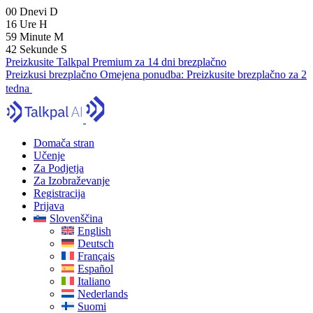
00
Dnevi
D
16
Ure
H
59
Minute
M
41
Sekunde
S
Preizkusite Talkpal Premium za 14 dni brezplačno
Preizkusi brezplačno
Omejena ponudba:
Preizkusite brezplačno za 2
tedna
Domača stran
Učenje
Za Podjetja
Za Izobraževanje
Registracija
Prijava
Slovenščina
English
Deutsch
Français
Español
Italiano
Nederlands
Suomi