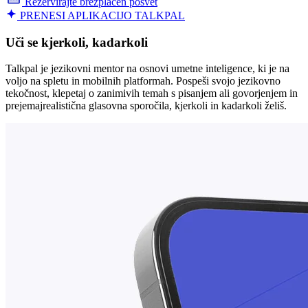
Rezervirajte brezplačen posvet
PRENESI APLIKACIJO TALKPAL
Uči se kjerkoli, kadarkoli
Talkpal je jezikovni mentor na osnovi umetne inteligence, ki je na
voljo na spletu in mobilnih platformah. Pospeši svojo jezikovno
tekočnost, klepetaj o zanimivih temah s pisanjem ali govorjenjem in
prejemajrealistična glasovna sporočila, kjerkoli in kadarkoli želiš.