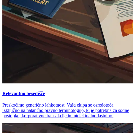
Relevantno besedišče
Preskočimo generično lahkotnost. Vaša ekipa se osredotoča
izključno na natančno pravno terminologijo, ki je potrebna za sodne
postopke, korporativne transakcije in intelektualno lastnino.