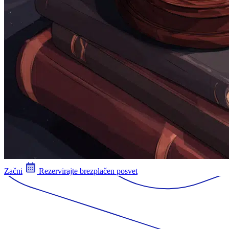
Začni
Rezervirajte brezplačen posvet