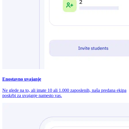
Enostavno uvajanje
Ne glede na to, ali imate 10 ali 1.000 zaposlenih, naša predana ekipa
poskrbi za uvajanje namesto vas.