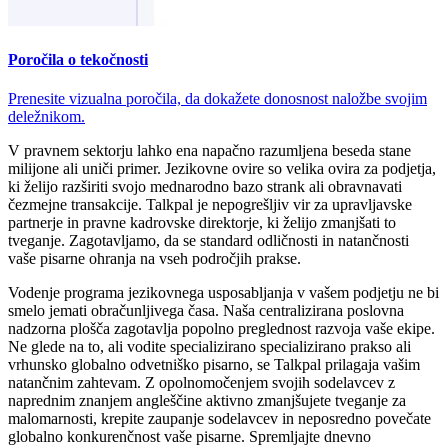
Poročila o tekočnosti
Prenesite vizualna poročila, da dokažete donosnost naložbe svojim
deležnikom.
V pravnem sektorju lahko ena napačno razumljena beseda stane
milijone ali uniči primer. Jezikovne ovire so velika ovira za podjetja,
ki želijo razširiti svojo mednarodno bazo strank ali obravnavati
čezmejne transakcije. Talkpal je nepogrešljiv vir za upravljavske
partnerje in pravne kadrovske direktorje, ki želijo zmanjšati to
tveganje. Zagotavljamo, da se standard odličnosti in natančnosti
vaše pisarne ohranja na vseh področjih prakse.
Vodenje programa jezikovnega usposabljanja v vašem podjetju ne bi
smelo jemati obračunljivega časa. Naša centralizirana poslovna
nadzorna plošča zagotavlja popolno preglednost razvoja vaše ekipe.
Ne glede na to, ali vodite specializirano specializirano prakso ali
vrhunsko globalno odvetniško pisarno, se Talkpal prilagaja vašim
natančnim zahtevam. Z opolnomočenjem svojih sodelavcev z
naprednim znanjem angleščine aktivno zmanjšujete tveganje za
malomarnosti, krepite zaupanje sodelavcev in neposredno povečate
globalno konkurenčnost vaše pisarne. Spremljajte dnevno