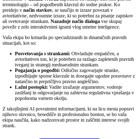
terminologijo – od pogodbenih klavzul do sodne prakse. Ko
preidejo v
način stavkov
, se naučijo te izraze povezati v
avtoritativne, nedvoumne izraze, ki so potrebni za pisanje zapiskov
ali svetovanje strankam.
Nazadnje način dialoga
vse skupaj
poveže z zelo interaktivnimi igrami vlog umetne inteligence.
Vaša ekipa bo krmarila po specializiranih in dinamičnih pravnih
situacijah, kot so:
Posvetovanja s strankami:
Obvladujte empatičen, a
avtoritativen ton, ki je potreben za razlago zapletenih pravnih
tveganj in strategij mednarodnim strankam.
Pogajanja o pogodbi:
Odločno zagovarjajte stranke,
izpodbijajte sporne klavzule in dosegajte ugodne poravnave z
natančno in prepričljivo pravno angleščino.
Lažni postopki:
Vadite izražanje argumentov, vodenje
zaslišanj in odgovarjanje na zahtevna regulativna vprašanja v
popolnoma varnem okolju.
Z takojšnjimi AI povratnimi informacijami, ki na licu mesta popravi
njihovo slovnico, besedišče in profesionalno bonton, se bo vaša
ekipa naučila, kako nadzorovati prostor in zaščititi interese svojih
strank.