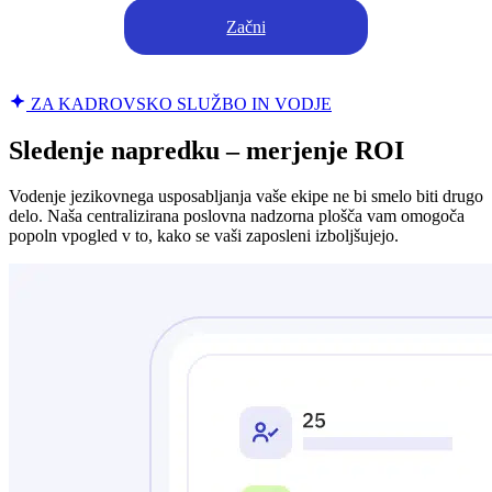
Začni
ZA KADROVSKO SLUŽBO IN VODJE
Sledenje napredku – merjenje ROI
Vodenje jezikovnega usposabljanja vaše ekipe ne bi smelo biti drugo
delo. Naša centralizirana poslovna nadzorna plošča vam omogoča
popoln vpogled v to, kako se vaši zaposleni izboljšujejo.