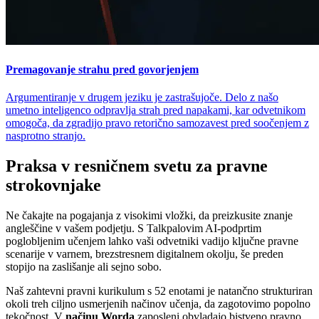
Premagovanje strahu pred govorjenjem
Argumentiranje v drugem jeziku je zastrašujoče. Delo z našo
umetno inteligenco odpravlja strah pred napakami, kar odvetnikom
omogoča, da zgradijo pravo retorično samozavest pred soočenjem z
nasprotno stranjo.
Praksa v resničnem svetu za pravne
strokovnjake
Ne čakajte na pogajanja z visokimi vložki, da preizkusite znanje
angleščine v vašem podjetju. S Talkpalovim AI-podprtim
poglobljenim učenjem lahko vaši odvetniki vadijo ključne pravne
scenarije v varnem, brezstresnem digitalnem okolju, še preden
stopijo na zaslišanje ali sejno sobo.
Naš zahtevni pravni kurikulum s 52 enotami je natančno strukturiran
okoli treh ciljno usmerjenih načinov učenja, da zagotovimo popolno
tekočnost. V
načinu Worda
zaposleni obvladajo bistveno pravno