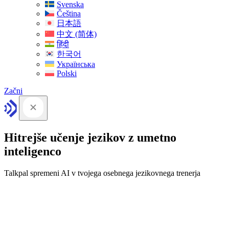
Svenska
Čeština
日本語
中文 (简体)
हिंदी
한국어
Українська
Polski
Začni
Hitrejše učenje jezikov z umetno
inteligenco
Talkpal spremeni AI v tvojega osebnega jezikovnega trenerja