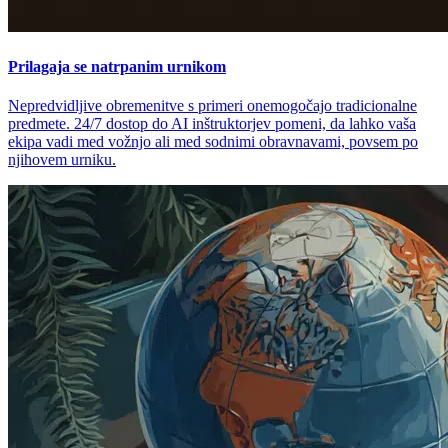
Prilagaja se natrpanim urnikom
Nepredvidljive obremenitve s primeri onemogočajo tradicionalne
predmete. 24/7 dostop do AI inštruktorjev pomeni, da lahko vaša
ekipa vadi med vožnjo ali med sodnimi obravnavami, povsem po
njihovem urniku.