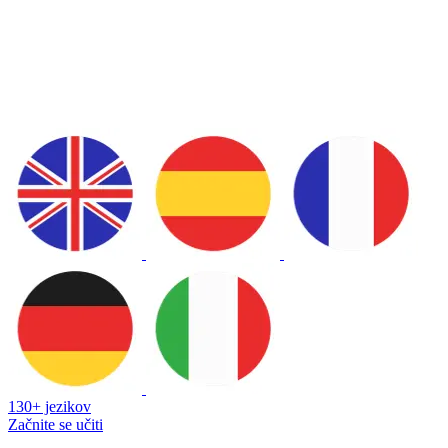
130+ jezikov
Začnite se učiti