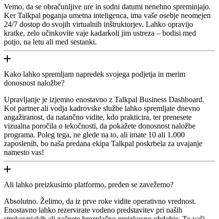
Vemo, da se obračunljive ure in sodni datumi nenehno spreminjajo.
Ker Talkpal poganja umetna inteligenca, ima vaše osebje neomejen
24/7 dostop do svojih virtualnih inštruktorjev. Lahko opravijo
kratke, zelo učinkovite vaje kadarkoli jim ustreza – bodisi med
potjo, na letu ali med sestanki.
Kako lahko spremljam napredek svojega podjetja in merim
donosnost naložbe?
Upravljanje je izjemno enostavno z Talkpal Business Dashboard.
Kot partner ali vodja kadrovske službe lahko spremljate dnevno
angažiranost, da natančno vidite, kdo prakticira, ter prenesete
vizualna poročila o tekočnosti, da pokažete donosnost naložbe
programa. Poleg tega, ne glede na to, ali imate 10 ali 1.000
zaposlenih, bo naša predana ekipa Talkpal poskrbela za uvajanje
namesto vas!
Ali lahko preizkusimo platformo, preden se zavežemo?
Absolutno. Želimo, da iz prve roke vidite operativno vrednost.
Enostavno lahko rezervirate vodeno predstavitev pri naših
strokovnjakih ali začnete brezplačno preizkusno obdobje. To vaši