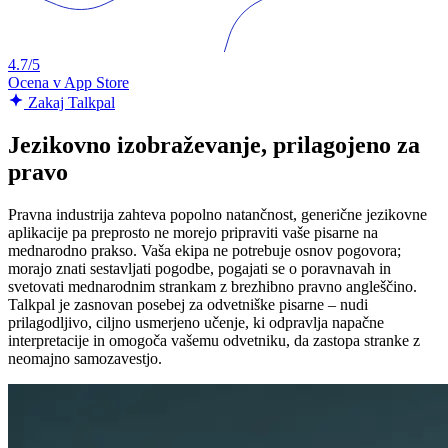
4.7/5
Ocena v App Store
Zakaj Talkpal
Jezikovno izobraževanje, prilagojeno za
pravo
Pravna industrija zahteva popolno natančnost, generične jezikovne
aplikacije pa preprosto ne morejo pripraviti vaše pisarne na
mednarodno prakso. Vaša ekipa ne potrebuje osnov pogovora;
morajo znati sestavljati pogodbe, pogajati se o poravnavah in
svetovati mednarodnim strankam z brezhibno pravno angleščino.
Talkpal je zasnovan posebej za odvetniške pisarne – nudi
prilagodljivo, ciljno usmerjeno učenje, ki odpravlja napačne
interpretacije in omogoča vašemu odvetniku, da zastopa stranke z
neomajno samozavestjo.