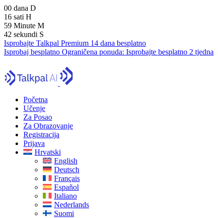
00
dana
D
16
sati
H
59
Minute
M
41
sekundi
S
Isprobajte Talkpal Premium 14 dana besplatno
Isprobaj besplatno
Ograničena ponuda:
Isprobajte besplatno 2 tjedna
Početna
Učenje
Za Posao
Za Obrazovanje
Registracija
Prijava
Hrvatski
English
Deutsch
Français
Español
Italiano
Nederlands
Suomi