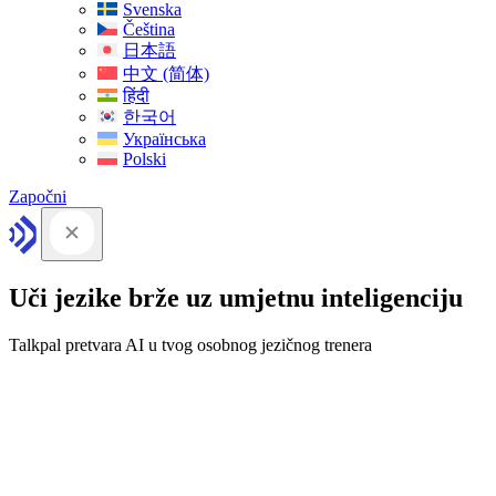
Svenska
Čeština
日本語
中文 (简体)
हिंदी
한국어
Українська
Polski
Započni
Uči jezike brže uz umjetnu inteligenciju
Talkpal pretvara AI u tvog osobnog jezičnog trenera