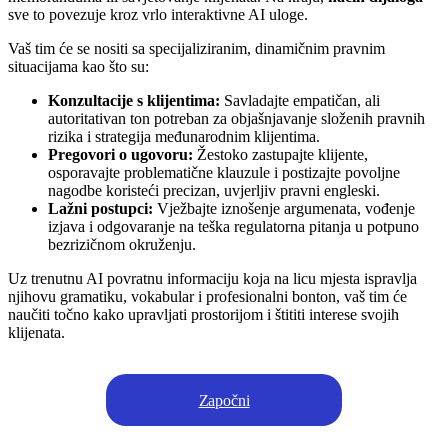
sve to povezuje kroz vrlo interaktivne AI uloge.
Vaš tim će se nositi sa specijaliziranim, dinamičnim pravnim
situacijama kao što su:
Konzultacije s klijentima:
Savladajte empatičan, ali
autoritativan ton potreban za objašnjavanje složenih pravnih
rizika i strategija međunarodnim klijentima.
Pregovori o ugovoru:
Žestoko zastupajte klijente,
osporavajte problematične klauzule i postizajte povoljne
nagodbe koristeći precizan, uvjerljiv pravni engleski.
Lažni postupci:
Vježbajte iznošenje argumenata, vođenje
izjava i odgovaranje na teška regulatorna pitanja u potpuno
bezrizičnom okruženju.
Uz trenutnu AI povratnu informaciju koja na licu mjesta ispravlja
njihovu gramatiku, vokabular i profesionalni bonton, vaš tim će
naučiti točno kako upravljati prostorijom i štititi interese svojih
klijenata.
Započni