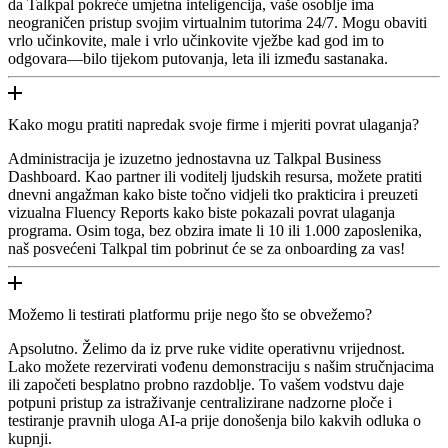
da Talkpal pokreće umjetna inteligencija, vaše osoblje ima
neograničen pristup svojim virtualnim tutorima 24/7. Mogu obaviti
vrlo učinkovite, male i vrlo učinkovite vježbe kad god im to
odgovara—bilo tijekom putovanja, leta ili između sastanaka.
Kako mogu pratiti napredak svoje firme i mjeriti povrat ulaganja?
Administracija je izuzetno jednostavna uz Talkpal Business
Dashboard. Kao partner ili voditelj ljudskih resursa, možete pratiti
dnevni angažman kako biste točno vidjeli tko prakticira i preuzeti
vizualna Fluency Reports kako biste pokazali povrat ulaganja
programa. Osim toga, bez obzira imate li 10 ili 1.000 zaposlenika,
naš posvećeni Talkpal tim pobrinut će se za onboarding za vas!
Možemo li testirati platformu prije nego što se obvežemo?
Apsolutno. Želimo da iz prve ruke vidite operativnu vrijednost.
Lako možete rezervirati vođenu demonstraciju s našim stručnjacima
ili započeti besplatno probno razdoblje. To vašem vodstvu daje
potpuni pristup za istraživanje centralizirane nadzorne ploče i
testiranje pravnih uloga AI-a prije donošenja bilo kakvih odluka o
kupnji.