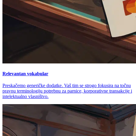
Relevantan vokabular
Preskačemo generičke dodatke. Vaš tim se strogo fokusira na točnu
pravnu terminologiju potrebnu za parnice, korporativne transakcije i
intelektualno vlasništvo.