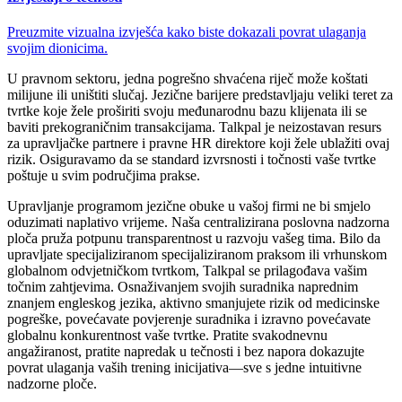
Preuzmite vizualna izvješća kako biste dokazali povrat ulaganja
svojim dionicima.
U pravnom sektoru, jedna pogrešno shvaćena riječ može koštati
milijune ili uništiti slučaj. Jezične barijere predstavljaju veliki teret za
tvrtke koje žele proširiti svoju međunarodnu bazu klijenata ili se
baviti prekograničnim transakcijama. Talkpal je neizostavan resurs
za upravljačke partnere i pravne HR direktore koji žele ublažiti ovaj
rizik. Osiguravamo da se standard izvrsnosti i točnosti vaše tvrtke
poštuje u svim područjima prakse.
Upravljanje programom jezične obuke u vašoj firmi ne bi smjelo
oduzimati naplativo vrijeme. Naša centralizirana poslovna nadzorna
ploča pruža potpunu transparentnost u razvoju vašeg tima. Bilo da
upravljate specijaliziranom specijaliziranom praksom ili vrhunskom
globalnom odvjetničkom tvrtkom, Talkpal se prilagođava vašim
točnim zahtjevima. Osnaživanjem svojih suradnika naprednim
znanjem engleskog jezika, aktivno smanjujete rizik od medicinske
pogreške, povećavate povjerenje suradnika i izravno povećavate
globalnu konkurentnost vaše tvrtke. Pratite svakodnevnu
angažiranost, pratite napredak u tečnosti i bez napora dokazujte
povrat ulaganja vaših trening inicijativa—sve s jedne intuitivne
nadzorne ploče.