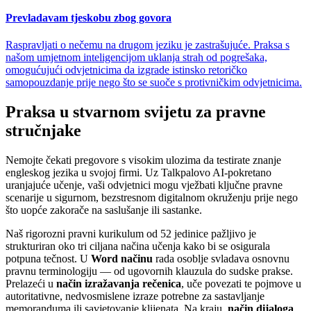
Prevladavam tjeskobu zbog govora
Raspravljati o nečemu na drugom jeziku je zastrašujuće. Praksa s
našom umjetnom inteligencijom uklanja strah od pogrešaka,
omogućujući odvjetnicima da izgrade istinsko retoričko
samopouzdanje prije nego što se suoče s protivničkim odvjetnicima.
Praksa u stvarnom svijetu za pravne
stručnjake
Nemojte čekati pregovore s visokim ulozima da testirate znanje
engleskog jezika u svojoj firmi. Uz Talkpalovo AI-pokretano
uranjajuće učenje, vaši odvjetnici mogu vježbati ključne pravne
scenarije u sigurnom, bezstresnom digitalnom okruženju prije nego
što uopće zakorače na saslušanje ili sastanke.
Naš rigorozni pravni kurikulum od 52 jedinice pažljivo je
strukturiran oko tri ciljana načina učenja kako bi se osigurala
potpuna tečnost. U
Word načinu
rada osoblje svladava osnovnu
pravnu terminologiju — od ugovornih klauzula do sudske prakse.
Prelazeći u
način izražavanja rečenica
, uče povezati te pojmove u
autoritativne, nedvosmislene izraze potrebne za sastavljanje
memoranduma ili savjetovanje klijenata. Na kraju,
način dijaloga