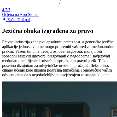
4.7/5
Ocjena na App Storeu
Zašto Talkpal
Jezična obuka izgrađena za pravo
Pravna industrija zahtijeva apsolutnu preciznost, a generičke jezične
aplikacije jednostavno ne mogu pripremiti vaš ured za međunarodnu
praksu. Vašem timu ne trebaju osnove razgovora; moraju biti
sposobni sastaviti ugovore, pregovarati o nagodbama i savjetovati
međunarodne klijente koristeći besprijekoran pravni jezik. Talkpal je
posebno dizajniran za odvjetničke urede — pružajući fleksibilno,
ciljano učenje koje uklanja pogrešna tumačenja i omogućuje vašim
odvjetnicima da s nepokolebljivim povjerenjem zastupaju klijente.