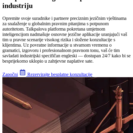
industriju
Opremite svoje suradnike i partnere preciznim jezičnim vještinama
za snalaženje u globalnim pravnim pitanjima s potpunom
autoritetom. Talkpalova platforma pokretana umjetnom
inteligencijom nadmašuje osnovne jezične aplikacije uranjajući vaš
tim u pravne scenarije visokog rizika i složene konzultacije s
klijentima. Uz povratne informacije u stvarnom vremenu o
gramatici, izgovoru i profesionalnom pravnom tonu, vaš će tim
savladati industrijski specifičan engleski — dostupan 24/7 kako bi se
besprijekorno uklopio u zahtjevne naplative sate.
Započni
Rezervirajte besplatne konzultacije