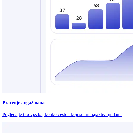
Praćenje angažmana
Pogledajte tko vježba, koliko često i koji su im najaktivniji dani.