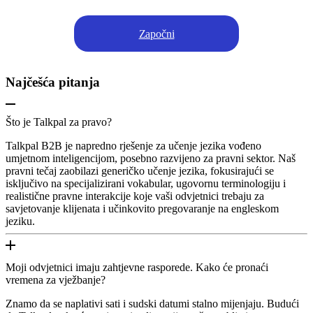
Započni
Najčešća pitanja
Što je Talkpal za pravo?
Talkpal B2B je napredno rješenje za učenje jezika vođeno
umjetnom inteligencijom, posebno razvijeno za pravni sektor. Naš
pravni tečaj zaobilazi generičko učenje jezika, fokusirajući se
isključivo na specijalizirani vokabular, ugovornu terminologiju i
realistične pravne interakcije koje vaši odvjetnici trebaju za
savjetovanje klijenata i učinkovito pregovaranje na engleskom
jeziku.
Moji odvjetnici imaju zahtjevne rasporede. Kako će pronaći
vremena za vježbanje?
Znamo da se naplativi sati i sudski datumi stalno mijenjaju. Budući