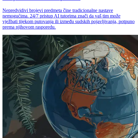
Nepredvidivi brojevi predmeta čine tradicionalne nastave
nemogućima. 24/7 pristup AI tutorima znači da vaš tim može
vježbati tijekom putovanja ili između sudskih pojavljivanja, potpuno
prema njihovom rasporedu.