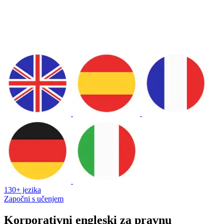
130+ jezika
Započni s učenjem
Korporativni engleski za pravnu