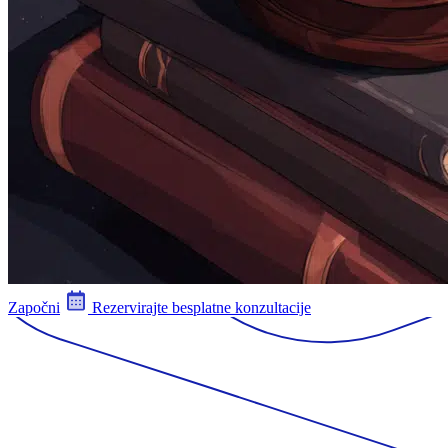
Započni
Rezervirajte besplatne konzultacije