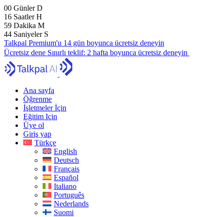
00
Günler
D
16
Saatler
H
59
Dakika
M
43
Saniyeler
S
Talkpal Premium'u 14 gün boyunca ücretsiz deneyin
Ücretsiz dene
Sınırlı teklif:
2 hafta boyunca ücretsiz deneyin
Ana sayfa
Öğrenme
İşletmeler İçin
Eğitim Için
Üye ol
Giriş yap
Türkçe
English
Deutsch
Français
Español
Italiano
Português
Nederlands
Suomi