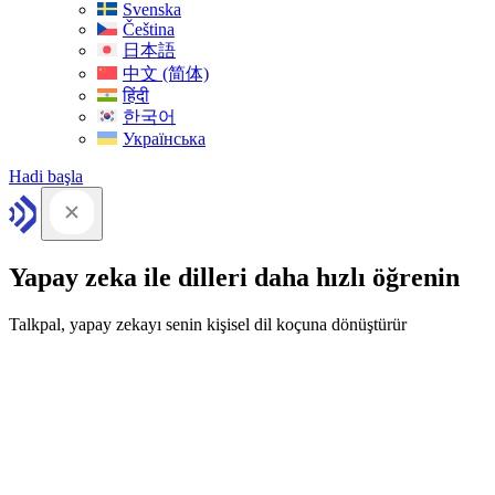
Svenska
Čeština
日本語
中文 (简体)
हिंदी
한국어
Українська
Hadi başla
Yapay zeka ile dilleri daha hızlı öğrenin
Talkpal, yapay zekayı senin kişisel dil koçuna dönüştürür