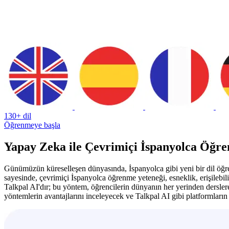
130+ dil
Öğrenmeye başla
Yapay Zeka ile Çevrimiçi İspanyolca Öğre
Günümüzün küreselleşen dünyasında, İspanyolca gibi yeni bir dil öğren
sayesinde, çevrimiçi İspanyolca öğrenme yeteneği, esneklik, erişilebil
Talkpal AI'dır; bu yöntem, öğrencilerin dünyanın her yerinden derslere 
yöntemlerin avantajlarını inceleyecek ve Talkpal AI gibi platformları