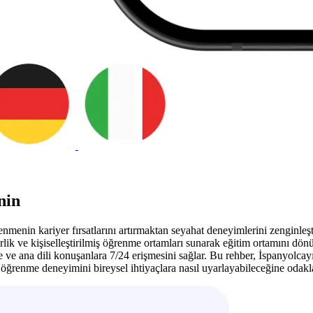
nin
menin kariyer fırsatlarını artırmaktan seyahat deneyimlerini zenginleş
irlik ve kişiselleştirilmiş öğrenme ortamları sunarak eğitim ortamını d
ve ana dili konuşanlara 7/24 erişmesini sağlar. Bu rehber, İspanyolcayı 
n öğrenme deneyimini bireysel ihtiyaçlara nasıl uyarlayabileceğine odak