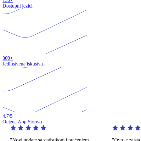
130+
Dostupni jezici
300+
Jedinstvena iskustva
4.7
/5
Ocjena App Store-a
"Novi update sa statistikom i praćenjem
"Ovo je zaista i