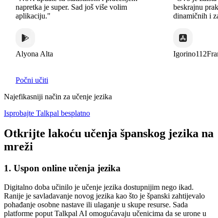
napretka je super. Sad još više volim
beskrajnu praks
aplikaciju."
dinamičnih i zan
Alyona Alta
Igorino112Fran
Počni učiti
Najefikasniji način za učenje jezika
Isprobajte Talkpal besplatno
Otkrijte lakoću učenja španskog jezika na
mreži
1. Uspon online učenja jezika
Digitalno doba učinilo je učenje jezika dostupnijim nego ikad.
Ranije je savladavanje novog jezika kao što je španski zahtijevalo
pohađanje osobne nastave ili ulaganje u skupe resurse. Sada
platforme poput Talkpal AI omogućavaju učenicima da se urone u