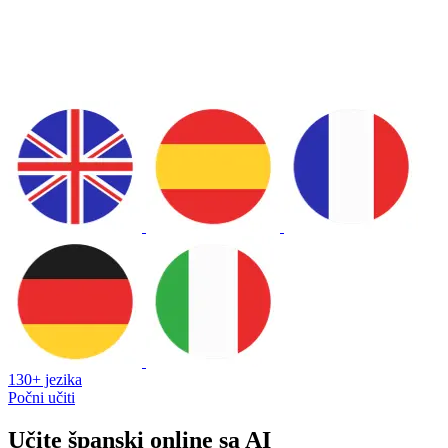
130+ jezika
Počni učiti
Učite španski online sa AI