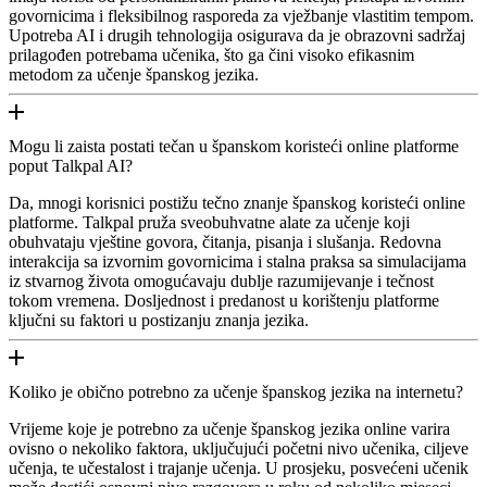
govornicima i fleksibilnog rasporeda za vježbanje vlastitim tempom.
Upotreba AI i drugih tehnologija osigurava da je obrazovni sadržaj
prilagođen potrebama učenika, što ga čini visoko efikasnim
metodom za učenje španskog jezika.
Mogu li zaista postati tečan u španskom koristeći online platforme
poput Talkpal AI?
Da, mnogi korisnici postižu tečno znanje španskog koristeći online
platforme. Talkpal pruža sveobuhvatne alate za učenje koji
obuhvataju vještine govora, čitanja, pisanja i slušanja. Redovna
interakcija sa izvornim govornicima i stalna praksa sa simulacijama
iz stvarnog života omogućavaju dublje razumijevanje i tečnost
tokom vremena. Dosljednost i predanost u korištenju platforme
ključni su faktori u postizanju znanja jezika.
Koliko je obično potrebno za učenje španskog jezika na internetu?
Vrijeme koje je potrebno za učenje španskog jezika online varira
ovisno o nekoliko faktora, uključujući početni nivo učenika, ciljeve
učenja, te učestalost i trajanje učenja. U prosjeku, posvećeni učenik