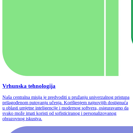
Vrhunska tehnologija
Naša centralna misija je predvoditi u pružanju univerzalnog pristupa
prilagođenom putovanju učenja. Korištenjem najnovijih dostignuća
u oblasti umjetne inteligencije i modernog softvera, osiguravamo da
svako može imati koristi od sofisticiranog i personalizovanog
obrazovnog iskustva.