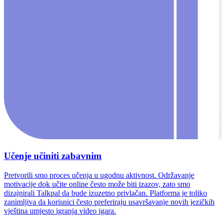
Učenje učiniti zabavnim
Pretvorili smo proces učenja u ugodnu aktivnost. Održavanje
motivacije dok učite online često može biti izazov, zato smo
dizajnirali Talkpal da bude izuzetno privlačan. Platforma je toliko
zanimljiva da korisnici često preferiraju usavršavanje novih jezičkih
vještina umjesto igranja video igara.