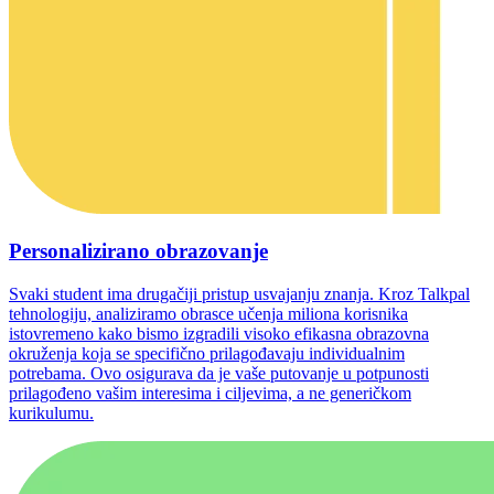
Personalizirano obrazovanje
Svaki student ima drugačiji pristup usvajanju znanja. Kroz Talkpal
tehnologiju, analiziramo obrasce učenja miliona korisnika
istovremeno kako bismo izgradili visoko efikasna obrazovna
okruženja koja se specifično prilagođavaju individualnim
potrebama. Ovo osigurava da je vaše putovanje u potpunosti
prilagođeno vašim interesima i ciljevima, a ne generičkom
kurikulumu.