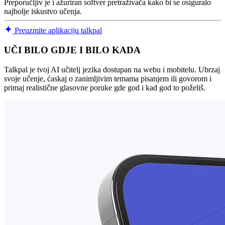
Preporučljiv je i ažuriran softver pretraživača kako bi se osiguralo
najbolje iskustvo učenja.
Preuzmite aplikaciju talkpal
UČI BILO GDJE I BILO KADA
Talkpal je tvoj AI učitelj jezika dostupan na webu i mobitelu. Ubrzaj
svoje učenje, ćaskaj o zanimljivim temama pisanjem ili govorom i
primaj realistične glasovne poruke gde god i kad god to poželiš.