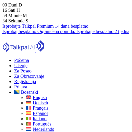
00
Dani
D
16
Sati
H
59
Minute
M
33
Sekunde
S
Isprobajte Talkpal Premium 14 dana besplatno
Isprobaj besplatno
Ograničena ponuda:
Isprobajte besplatno 2 tjedna
Početna
Učenje
Za Posao
Za Obrazovanje
Registracija
Prijava
Bosanski
English
Deutsch
Français
Español
Italiano
Português
Nederlands