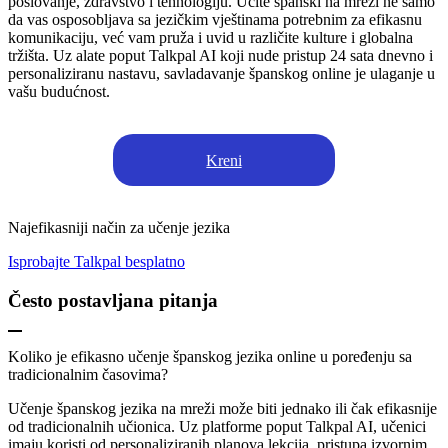
poslovanje, zdravstvo i tehnologiju. Učite španski na mreži ne samo
da vas osposobljava sa jezičkim vještinama potrebnim za efikasnu
komunikaciju, već vam pruža i uvid u različite kulture i globalna
tržišta. Uz alate poput Talkpal AI koji nude pristup 24 sata dnevno i
personaliziranu nastavu, savladavanje španskog online je ulaganje u
vašu budućnost.
Kreni
Najefikasniji način za učenje jezika
Isprobajte Talkpal besplatno
Često postavljana pitanja
Koliko je efikasno učenje španskog jezika online u poređenju sa
tradicionalnim časovima?
Učenje španskog jezika na mreži može biti jednako ili čak efikasnije
od tradicionalnih učionica. Uz platforme poput Talkpal AI, učenici
imaju koristi od personaliziranih planova lekcija, pristupa izvornim