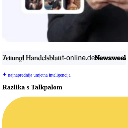
najnaprednija umjetna inteligencija
Razlika s Talkpalom