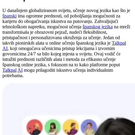
U današnjem globaliziranom svijetu, učenje novog jezika kao što je
španski
ima ogromne prednosti, od poboljšanja mogućnosti za
karijeru do obogaćivanja iskustva na putovanju. Zahvaljujući
tehnološkom napretku, mogućnost učenja
španskog jezika
na mreži
transformisala je obrazovni pejzaž, nudeći fleksibilnost,
pristupačnost i personalizovana okruženja za učenje. Jedan od
takvih pionirskih alata u online učenju španskog jezika je
Talkpal
AI
, koji omogućava učenicima pristup lekcijama i izvornim
govornicima 24/7 sa bilo kojeg mjesta u svijetu. Ovaj vodič će
istražiti prednosti različitih alata i metoda za efikasno učenje
španskog online jezika, s fokusom na to kako platforme poput
Talkpal
AI
mogu prilagoditi iskustvo učenja individualnim
potrebama.