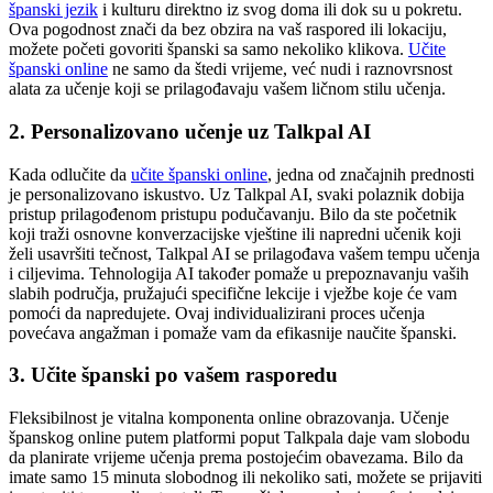
španski jezik
i kulturu direktno iz svog doma ili dok su u pokretu.
Ova pogodnost znači da bez obzira na vaš raspored ili lokaciju,
možete početi govoriti španski sa samo nekoliko klikova.
Učite
španski online
ne samo da štedi vrijeme, već nudi i raznovrsnost
alata za učenje koji se prilagođavaju vašem ličnom stilu učenja.
2. Personalizovano učenje uz Talkpal AI
Kada odlučite da
učite španski online
, jedna od značajnih prednosti
je personalizovano iskustvo. Uz Talkpal AI, svaki polaznik dobija
pristup prilagođenom pristupu podučavanju. Bilo da ste početnik
koji traži osnovne konverzacijske vještine ili napredni učenik koji
želi usavršiti tečnost, Talkpal AI se prilagođava vašem tempu učenja
i ciljevima. Tehnologija AI također pomaže u prepoznavanju vaših
slabih područja, pružajući specifične lekcije i vježbe koje će vam
pomoći da napredujete. Ovaj individualizirani proces učenja
povećava angažman i pomaže vam da efikasnije naučite španski.
3. Učite španski po vašem rasporedu
Fleksibilnost je vitalna komponenta online obrazovanja. Učenje
španskog online putem platformi poput Talkpala daje vam slobodu
da planirate vrijeme učenja prema postojećim obavezama. Bilo da
imate samo 15 minuta slobodnog ili nekoliko sati, možete se prijaviti