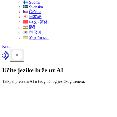
Suomi
Svenska
Čeština
日本語
中文 (简体)
हिंदी
한국어
Українська
Kreni
Učite jezike brže uz AI
Talkpal pretvara AI u tvog ličnog jezičkog trenera.