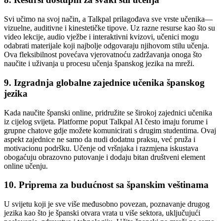
Svi učimo na svoj način, a Talkpal prilagođava sve vrste učenika—
vizuelne, auditivne i kinestetičke tipove. Uz razne resurse kao što su
video lekcije, audio vježbe i interaktivni kvizovi, učenici mogu
odabrati materijale koji najbolje odgovaraju njihovom stilu učenja.
Ova fleksibilnost povećava vjerovatnoću zadržavanja onoga što
naučite i uživanja u procesu učenja španskog jezika na mreži.
9. Izgradnja globalne zajednice učenika španskog
jezika
Kada naučite španski online, pridružite se širokoj zajednici učenika
iz cijelog svijeta. Platforme poput Talkpal AI često imaju forume i
grupne chatove gdje možete komunicirati s drugim studentima. Ovaj
aspekt zajednice ne samo da nudi dodatnu praksu, već pruža i
motivacionu podršku. Učenje od vršnjaka i razmjena iskustava
obogaćuju obrazovno putovanje i dodaju bitan društveni element
online učenju.
10. Priprema za budućnost sa španskim veštinama
U svijetu koji je sve više međusobno povezan, poznavanje drugog
jezika kao što je španski otvara vrata u više sektora, uključujući