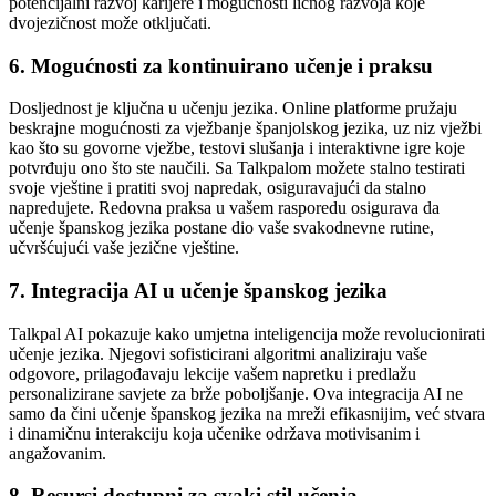
potencijalni razvoj karijere i mogućnosti ličnog razvoja koje
dvojezičnost može otključati.
6. Mogućnosti za kontinuirano učenje i praksu
Dosljednost je ključna u učenju jezika. Online platforme pružaju
beskrajne mogućnosti za vježbanje španjolskog jezika, uz niz vježbi
kao što su govorne vježbe, testovi slušanja i interaktivne igre koje
potvrđuju ono što ste naučili. Sa Talkpalom možete stalno testirati
svoje vještine i pratiti svoj napredak, osiguravajući da stalno
napredujete. Redovna praksa u vašem rasporedu osigurava da
učenje španskog jezika postane dio vaše svakodnevne rutine,
učvršćujući vaše jezične vještine.
7. Integracija AI u učenje španskog jezika
Talkpal AI pokazuje kako umjetna inteligencija može revolucionirati
učenje jezika. Njegovi sofisticirani algoritmi analiziraju vaše
odgovore, prilagođavaju lekcije vašem napretku i predlažu
personalizirane savjete za brže poboljšanje. Ova integracija AI ne
samo da čini učenje španskog jezika na mreži efikasnijim, već stvara
i dinamičnu interakciju koja učenike održava motivisanim i
angažovanim.
8. Resursi dostupni za svaki stil učenja