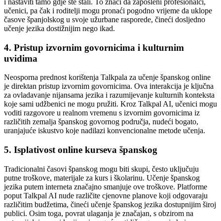
i nastaviti tamo gdje ste stali. To znači da zaposleni profesionalci,
učenici, pa čak i roditelji mogu pronaći pogodno vrijeme da uklope
časove španjolskog u svoje užurbane rasporede, čineći dosljedno
učenje jezika dostižnijim nego ikad.
4. Pristup izvornim govornicima i kulturnim
uvidima
Neosporna prednost korištenja Talkpala za učenje španskog online
je direktan pristup izvornim govornicima. Ova interakcija je ključna
za ovladavanje nijansama jezika i razumijevanje kulturnih konteksta
koje sami udžbenici ne mogu pružiti. Kroz Talkpal AI, učenici mogu
voditi razgovore u realnom vremenu s izvornim govornicima iz
različitih zemalja španskog govornog područja, nudeći bogato,
uranjajuće iskustvo koje nadilazi konvencionalne metode učenja.
5. Isplativost online kurseva španskog
Tradicionalni časovi španskog mogu biti skupi, često uključuju
putne troškove, materijale za kurs i školarinu. Učenje španskog
jezika putem interneta značajno smanjuje ove troškove. Platforme
poput Talkpal AI nude različite cjenovne planove koji odgovaraju
različitim budžetima, čineći učenje španskog jezika dostupnijim široj
publici. Osim toga, povrat ulaganja je značajan, s obzirom na