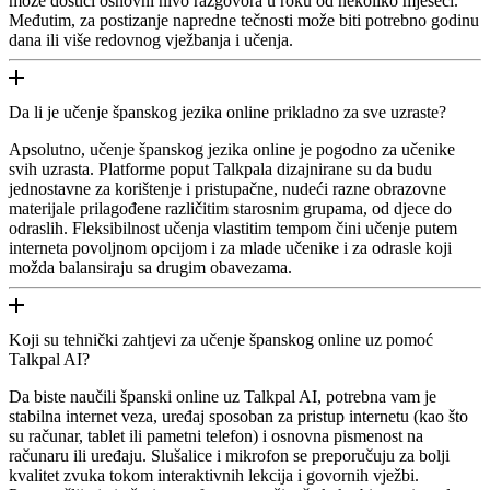
može dostići osnovni nivo razgovora u roku od nekoliko mjeseci.
Međutim, za postizanje napredne tečnosti može biti potrebno godinu
dana ili više redovnog vježbanja i učenja.
Da li je učenje španskog jezika online prikladno za sve uzraste?
Apsolutno, učenje španskog jezika online je pogodno za učenike
svih uzrasta. Platforme poput Talkpala dizajnirane su da budu
jednostavne za korištenje i pristupačne, nudeći razne obrazovne
materijale prilagođene različitim starosnim grupama, od djece do
odraslih. Fleksibilnost učenja vlastitim tempom čini učenje putem
interneta povoljnom opcijom i za mlade učenike i za odrasle koji
možda balansiraju sa drugim obavezama.
Koji su tehnički zahtjevi za učenje španskog online uz pomoć
Talkpal AI?
Da biste naučili španski online uz Talkpal AI, potrebna vam je
stabilna internet veza, uređaj sposoban za pristup internetu (kao što
su računar, tablet ili pametni telefon) i osnovna pismenost na
računaru ili uređaju. Slušalice i mikrofon se preporučuju za bolji
kvalitet zvuka tokom interaktivnih lekcija i govornih vježbi.