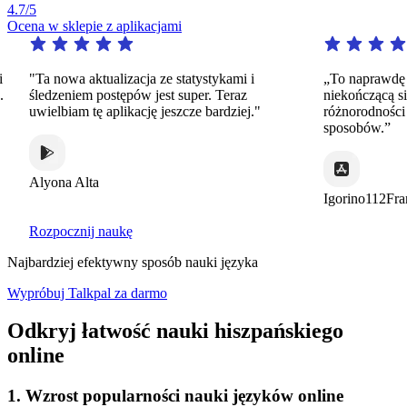
4.7
/5
Ocena w sklepie z aplikacjami
"Ta nowa aktualizacja ze statystykami i
„To naprawdę niez
śledzeniem postępów jest super. Teraz
niekończącą się p
uwielbiam tę aplikację jeszcze bardziej."
różnorodności dyn
sposobów.”
Alyona Alta
Igorino112France
Rozpocznij naukę
Najbardziej efektywny sposób nauki języka
Wypróbuj Talkpal za darmo
Odkryj łatwość nauki hiszpańskiego
online
1. Wzrost popularności nauki języków online