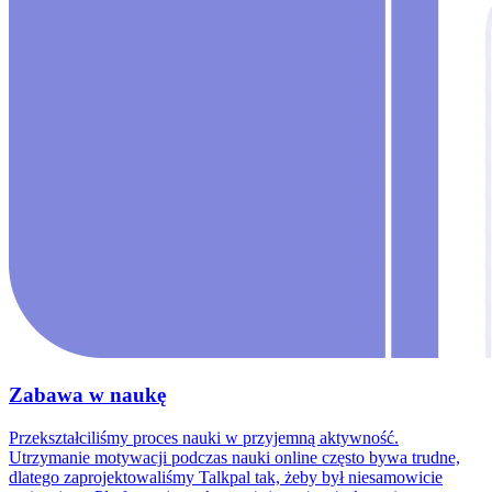
Zabawa w naukę
Przekształciliśmy proces nauki w przyjemną aktywność.
Utrzymanie motywacji podczas nauki online często bywa trudne,
dlatego zaprojektowaliśmy Talkpal tak, żeby był niesamowicie