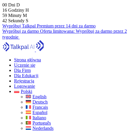
00
Dni
D
16
Godziny
H
59
Minuty
M
41
Sekundy
S
Wypróbuj Talkpal Premium przez 14 dni za darmo
Wypróbuj za darmo
Oferta limitowana:
Wypróbuj za darmo przez 2
tygodnie
Strona główna
Uczenie się
Dla Firm
Dla Edukacji
Rejestracja
Logowanie
Polski
English
Deutsch
Français
Español
Italiano
Português
Nederlands