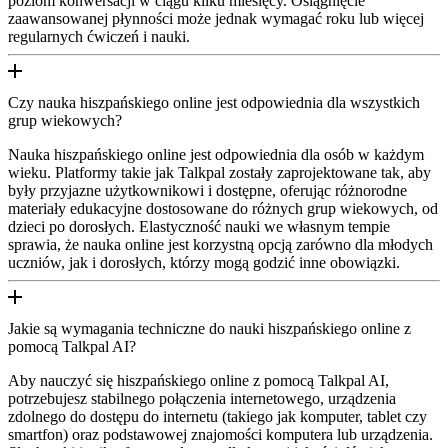
poziom konwersacji w ciągu kilku miesięcy. Osiągnięcie
zaawansowanej płynności może jednak wymagać roku lub więcej
regularnych ćwiczeń i nauki.
Czy nauka hiszpańskiego online jest odpowiednia dla wszystkich
grup wiekowych?
Nauka hiszpańskiego online jest odpowiednia dla osób w każdym
wieku. Platformy takie jak Talkpal zostały zaprojektowane tak, aby
były przyjazne użytkownikowi i dostępne, oferując różnorodne
materiały edukacyjne dostosowane do różnych grup wiekowych, od
dzieci po dorosłych. Elastyczność nauki we własnym tempie
sprawia, że nauka online jest korzystną opcją zarówno dla młodych
uczniów, jak i dorosłych, którzy mogą godzić inne obowiązki.
Jakie są wymagania techniczne do nauki hiszpańskiego online z
pomocą Talkpal AI?
Aby nauczyć się hiszpańskiego online z pomocą Talkpal AI,
potrzebujesz stabilnego połączenia internetowego, urządzenia
zdolnego do dostępu do internetu (takiego jak komputer, tablet czy
smartfon) oraz podstawowej znajomości komputera lub urządzenia.