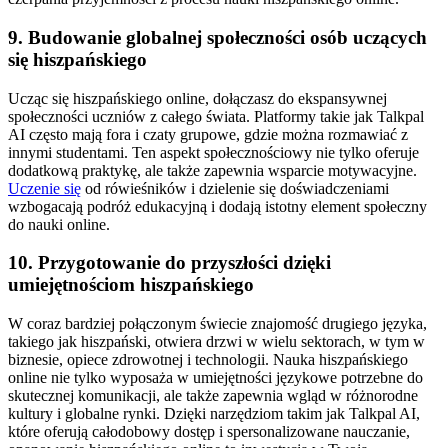
9. Budowanie globalnej społeczności osób uczących
się hiszpańskiego
Ucząc się hiszpańskiego online, dołączasz do ekspansywnej
społeczności uczniów z całego świata. Platformy takie jak Talkpal
AI często mają fora i czaty grupowe, gdzie można rozmawiać z
innymi studentami. Ten aspekt społecznościowy nie tylko oferuje
dodatkową praktykę, ale także zapewnia wsparcie motywacyjne.
Uczenie się
od rówieśników i dzielenie się doświadczeniami
wzbogacają podróż edukacyjną i dodają istotny element społeczny
do nauki online.
10. Przygotowanie do przyszłości dzięki
umiejętnościom hiszpańskiego
W coraz bardziej połączonym świecie znajomość drugiego języka,
takiego jak hiszpański, otwiera drzwi w wielu sektorach, w tym w
biznesie, opiece zdrowotnej i technologii. Nauka hiszpańskiego
online nie tylko wyposaża w umiejętności językowe potrzebne do
skutecznej komunikacji, ale także zapewnia wgląd w różnorodne
kultury i globalne rynki. Dzięki narzędziom takim jak Talkpal AI,
które oferują całodobowy dostęp i spersonalizowane nauczanie,