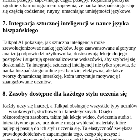
zgodnie z harmonogramem zapewnia, że nauka hiszpańskiego staje
się częścią codziennej rutyny, umacniając umiejętności językowe.
7. Integracja sztucznej inteligencji w nauce języka
hiszpańskiego
Talkpal AI pokazuje, jak sztuczna inteligencja może
zrewolucjonizować naukę języków. Jego zaawansowane algorytmy
analizują odpowiedzi użytkownika, dostosowują lekcje do jego
postępów i sugerują spersonalizowane wskazówki, aby szybciej się
doskonalić. Ta integracja sztucznej inteligencji nie tylko sprawia, że
nauka hiszpańskiego online jest bardziej efektywna, ale także
tworzy dynamiczną interakcję, która utrzymuje motywację i
zaangażowanie uczniów.
8. Zasoby dostępne dla każdego stylu uczenia się
Każdy uczy się inaczej, a Talkpal obsługuje wszystkie typy uczniów
— wzrokowych, słuchowych i kinestetycznych. Dzięki
różnorodnym zasobom, takim jak lekcje wideo, ćwiczenia audio i
interaktywne quizy, uczniowie mogą wybierać materiały, które
najlepiej pasują do ich stylu uczenia się. Ta elastyczność zwiększa
prawdopodobieństwo zapamiętania tego, czego się uczysz i
czerpania przyjemności z procesu nauki hiszpańskiego online.