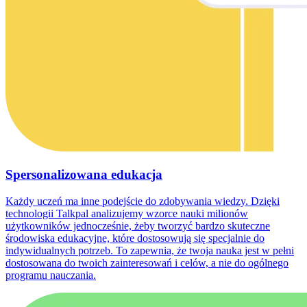
Spersonalizowana edukacja
Każdy uczeń ma inne podejście do zdobywania wiedzy. Dzięki
technologii Talkpal analizujemy wzorce nauki milionów
użytkowników jednocześnie, żeby tworzyć bardzo skuteczne
środowiska edukacyjne, które dostosowują się specjalnie do
indywidualnych potrzeb. To zapewnia, że twoja nauka jest w pełni
dostosowana do twoich zainteresowań i celów, a nie do ogólnego
programu nauczania.