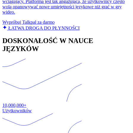
wciągający. Platforma jest tak angażująca, że użytkownicy często
wolą opanowywać nowe umiejętności językowe niż grać w gry
wideo.
Wypróbuj Talkpal za darmo
ŁATWA DROGA DO PŁYNNOŚCI
DOSKONAŁOŚĆ W NAUCE
JĘZYKÓW
10,000,000+
Użytkowników