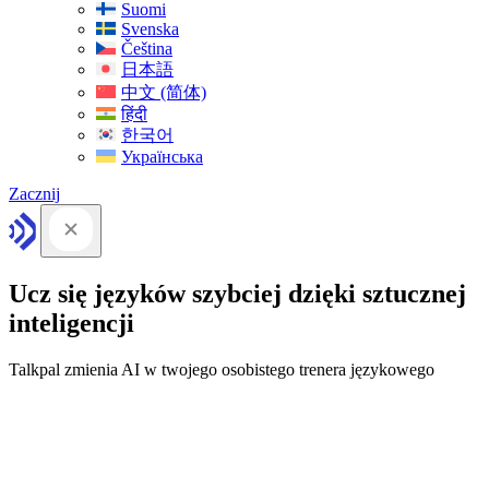
Suomi
Svenska
Čeština
日本語
中文 (简体)
हिंदी
한국어
Українська
Zacznij
Ucz się języków szybciej dzięki sztucznej
inteligencji
Talkpal zmienia AI w twojego osobistego trenera językowego