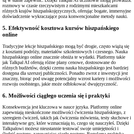
są w stanie zapewnić. Dzięki Talkpal AI uczniowie mogą prowadzić
rozmowy w czasie rzeczywistym z rodzimymi mieszkańcami
różnych krajów hiszpańskojęzycznych, oferując bogate, immersyjne
doświadczenie wykraczające poza konwencjonalne metody nauki.
5. Efektywność kosztowa kursów hiszpańskiego
online
Tradycyjne lekcje hiszpańskiego mogą być drogie, często wiążą się
z kosztami podróży, materiałów szkoleniowych i czesnego. Nauka
hiszpańskiego online znacznie obniża te wydatki. Platformy takie
jak Talkpal AI oferują różne plany cenowe, dostosowane do
różnych budżetów, dzięki czemu nauka hiszpańskiego jest bardziej
dostępna dla szerszej publiczności. Ponadto zwrot z inwestycji jest
znaczny, biorąc pod uwagę potencjalny wzrost kariery i możliwości
rozwoju osobistego, jakie może odblokować dwujęzyczność.
6. Możliwości ciągłego uczenia się i praktyki
Konsekwencja jest kluczowa w nauce języka. Platformy online
zapewniają nieskończone możliwości ćwiczenia hiszpańskiego, z
szeregiem ćwiczeń, takich jak ćwiczenia mówienia, testy słuchowe i
interaktywne gry, które wzmacniają to, czego się nauczyłeś. Dzięki
Talkpalowi możesz nieustannie testować swoje umiejętności i
śledzić postępy, zapewniając ciągłe postępy. Regularna praktyka