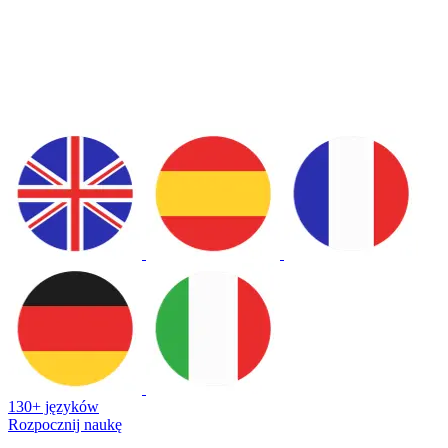
130+ języków
Rozpocznij naukę