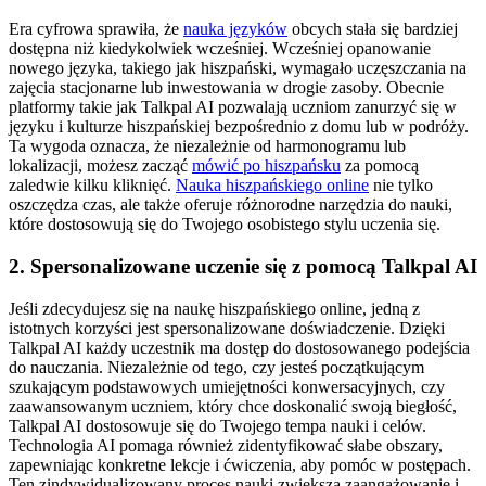
Era cyfrowa sprawiła, że
nauka języków
obcych stała się bardziej
dostępna niż kiedykolwiek wcześniej. Wcześniej opanowanie
nowego języka, takiego jak hiszpański, wymagało uczęszczania na
zajęcia stacjonarne lub inwestowania w drogie zasoby. Obecnie
platformy takie jak Talkpal AI pozwalają uczniom zanurzyć się w
języku i kulturze hiszpańskiej bezpośrednio z domu lub w podróży.
Ta wygoda oznacza, że niezależnie od harmonogramu lub
lokalizacji, możesz zacząć
mówić po hiszpańsku
za pomocą
zaledwie kilku kliknięć.
Nauka hiszpańskiego online
nie tylko
oszczędza czas, ale także oferuje różnorodne narzędzia do nauki,
które dostosowują się do Twojego osobistego stylu uczenia się.
2. Spersonalizowane uczenie się z pomocą Talkpal AI
Jeśli zdecydujesz się na naukę hiszpańskiego online, jedną z
istotnych korzyści jest spersonalizowane doświadczenie. Dzięki
Talkpal AI każdy uczestnik ma dostęp do dostosowanego podejścia
do nauczania. Niezależnie od tego, czy jesteś początkującym
szukającym podstawowych umiejętności konwersacyjnych, czy
zaawansowanym uczniem, który chce doskonalić swoją biegłość,
Talkpal AI dostosowuje się do Twojego tempa nauki i celów.
Technologia AI pomaga również zidentyfikować słabe obszary,
zapewniając konkretne lekcje i ćwiczenia, aby pomóc w postępach.
Ten zindywidualizowany proces nauki zwiększa zaangażowanie i