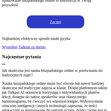
opanowanie hiszpańskiego online to inwestycja w Twoją
przyszłość.
Zacznij
Najbardziej efektywny sposób nauki języka
Wypróbuj Talkpal za darmo
Najczęstsze pytania
Jak skuteczna jest nauka hiszpańskiego online w porównaniu do
tradycyjnych zajęć?
Nauka hiszpańskiego online może być równie lub nawet bardziej
skuteczna niż tradycyjne zajęcia w klasie. Dzięki platformom takim
jak Talkpal AI uczniowie korzystają z indywidualnych planów
lekcji, dostępu do native speakerów oraz elastycznego
harmonogramu, by ćwiczyć we własnym tempie. Wykorzystanie
sztucznej inteligencji i innych technologii zapewnia, że treści
edukacyjne są dostosowane do potrzeb ucznia, dzięki czemu jest to