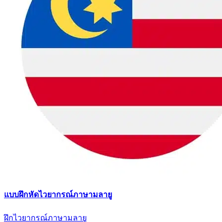
แบบฝึกหัดไวยากรณ์ภาษามลายู
ฝึกไวยากรณ์ภาษามลายู