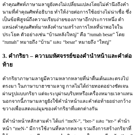
คำคุณศัพท์ภาษามลายูยังคงไม่เปลี่ยนแปลงโดยไม่คำนึงถึงคำ
นามที่คำคุณศัพท์อธิบาย ทำให้ง่ายต่อการใช้อย่างไม่น่าเชื่อ ซึ่ง
เป็นข้อพิสูจน์ถึงความเรียบง่ายของภาษาอีกประการหนึ่ง ตํา
แหน่งคําคุณศัพท์มาหลังคํานามสร้างการไหลที่น่าพอใจใน
ประโยค ตัวอย่างเช่น “บ้านหลังใหญ่” คือ “rumah besar” โดย
“rumah” หมายถึง “บ้าน” และ “besar” หมายถึง “ใหญ่”
3. คํากริยา – ความมหัศจรรย์ของคํานําหน้าและคําต่อ
ท้าย
คำกริยาภาษามลายูมีความหลากหลายที่น่าตื่นเต้นและตรงไป
ตรงมา ในภาษาบาฮาซามลายู กาลไม่ได้ถ่ายทอดอย่างชัดเจน
ผ่านรูปแบบกริยา แต่จะระบุผ่านบริบทหรือเครื่องหมายเวลาแทน
นอกจากนี้ภาษามลายูยังใช้คํานําหน้าและคําต่อท้ายอย่างกว้าง
ขวางเพื่อแสดงแง่มุมของคํากริยาที่แตกต่างกัน
มีคำนำหน้าหลักสามคำ ได้แก่ “meN-“, “ber-“ และ “ter-“ คำนำ
หน้า “meN-” มีการใช้งานที่หลากหลาย รวมถึงการสร้างกริยาที่