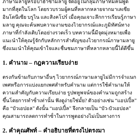
ภาษามลายูหรือบาฮาซามลายู จัดอยู่ในกลุ่มภาษาที่มีคนพูด
มากที่สุดในโลก โดยรวบรวมผู้คนที่หลากหลายจากมาเลเซีย
อินโดนีเซีย บรูไน และสิงคโปร์ เมื่อคุณเจาะลึกการเรียนรู้ภาษา
มลายู คุณจะค้นพบความงามของไวยากรณ์และภูมิทัศน์ทาง
ภาษาที่กำลังเติบโตอย่างรวดเร็ว บทความนี้มีจุดมุ่งหมายเพื่อ
แนะนําให้คุณรู้จักกับหลักการสําคัญของไวยากรณ์ภาษามลายู
ซึ่งแนะนําให้คุณเข้าใจและชื่นชมภาษาที่หลากหลายนี้ได้ดีขึ้น
1. คํานาม – กฎความเรียบง่าย
ตรงกันข้ามกับภาษาอื่นๆ ไวยากรณ์ภาษามลายูไม่มีการจำแนก
เพศหรือการแบ่งแยกเพศสำหรับคำนาม แต่การใช้คํานามให้
ความสําคัญกับความเรียบง่าย รูปพหูพจน์ของคํานามถูกสร้าง
ขึ้นโดยการทําซ้ําเท่านั้น ฟังดูง่ายใช่มั้ย? ตัวอย่างเช่น “แอปเปิ้ล”
คือ “บัวเอปอล” ดังนั้น “แอปเปิ้ล” จึงกลายเป็น “บัว-บัวเอปอล”
คุณสามารถลดการทําซ้ําในการพูดอย่างไม่เป็นทางการ
2. คําคุณศัพท์ – คําอธิบายที่ตรงไปตรงมา