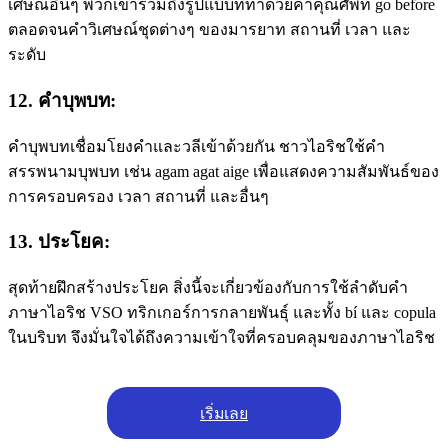
เศษณ์อื่นๆ พวกเขารวมถึงรูปแบบที่ทําด้วยคําคุณศัพท์ go before
ตลอดจนคําวิเศษณ์ชุดต่างๆ ของมารยาท สถานที่ เวลา และ
ระดับ
12. คําบุพบท:
คําบุพบทเชื่อมโยงคําและวลีเข้าด้วยกัน ชาวไอริชใช้คํา
สรรพนามบุพบท เช่น agam agat aige เพื่อแสดงความสัมพันธ์ของ
การครอบครอง เวลา สถานที่ และอื่นๆ
13. ประโยค:
สุดท้ายฝึกสร้างประโยค สิ่งนี้จะเกี่ยวข้องกับการใช้ลําดับคํา
ภาษาไอริช VSO ทริกเกอร์การกลายพันธุ์ และทั้ง bí และ copula
ในบริบท จึงมั่นใจได้ถึงความเข้าใจที่ครอบคลุมของภาษาไอริช
เริ่มเลย