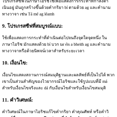
โปรเกรสซีฟในภาษาไอริชใช้เพื่อแสดงการกระทําที่กําลังดํา
เนินอยู่ มันถูกสร้างขึ้นด้วยคํากริยา bí ตามด้วย ag และคํานาม
ทางวาจา เช่น Tá mé ag léamh
9. โปรเกรสซีฟที่สมบูรณ์แบบ:
ใช้เพื่อแสดงการกระทําที่ดําเนินต่อไปจนถึงจุดใดจุดหนึ่ง ใน
ภาษาไอริช มักแสดงด้วย bí บวก tar éis a bheith ag และคํานาม
ทางวาจาหรือด้วยนิพจน์เวลาสําหรับระยะเวลา
10. เงื่อนไข:
เงื่อนไขแสดงสถานการณ์สมมุติฐานและผลลัพธ์ที่เป็นไปได้ พวก
เขาเป็นส่วนสําคัญของไวยากรณ์ไอริชและใช้รูปแบบที่มี má
สําหรับเงื่อนไขจริงและ dá กับเงื่อนไขสําหรับเงื่อนไขสมมุติ
11. คําวิเศษณ์:
คําวิเศษณ์ในภาษาไอริชแก้ไขคํากริยา คําคุณศัพท์ หรือคําวิ