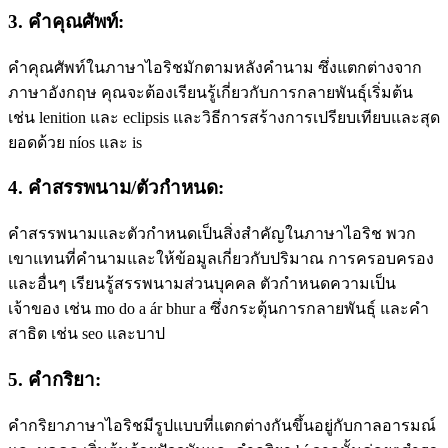
3. คําคุณศัพท์:
คําคุณศัพท์ในภาษาไอริชมักตามหลังคํานาม ซึ่งแตกต่างจาก
ภาษาอังกฤษ คุณจะต้องเรียนรู้เกี่ยวกับการกลายพันธุ์เริ่มต้น
เช่น lenition และ eclipsis และวิธีการสร้างการเปรียบเทียบและสุด
ยอดด้วย níos และ is
4. คําสรรพนาม/ตัวกําหนด:
คําสรรพนามและตัวกําหนดเป็นสิ่งสําคัญในภาษาไอริช พวก
เขาแทนที่คํานามและให้ข้อมูลเกี่ยวกับปริมาณ การครอบครอง
และอื่นๆ เรียนรู้สรรพนามส่วนบุคคล ตัวกําหนดความเป็น
เจ้าของ เช่น mo do a ár bhur a ซึ่งกระตุ้นการกลายพันธุ์ และคํา
สาธิต เช่น seo และบาป
5. คํากริยา:
คํากริยาภาษาไอริชมีรูปแบบที่แตกต่างกันขึ้นอยู่กับกาลอารมณ์