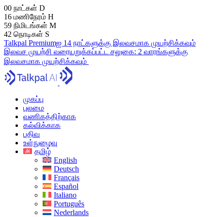
00
நாட்கள்
D
16
மணிநேரம்
H
59
நிமிடங்கள்
M
41
நொடிகள்
S
Talkpal Premiumஐ 14 நாட்களுக்கு இலவசமாக முயற்சிக்கவும்
இலவச முயற்சி
வரையறுக்கப்பட்ட சலுகை:
2 வாரங்களுக்கு
இலவசமாக முயற்சிக்கவும்
முகப்பு
புலமை
வணிகத்திற்காக
கல்விக்காக
பதிவு
உள்நுழைவு
தமிழ்
English
Deutsch
Français
Español
Italiano
Português
Nederlands