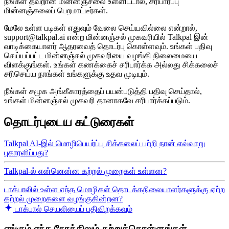
நீங்கள் தவறான மின்னஞ்சலை உள்ளிட்டால், சரிபார்ப்பு
மின்னஞ்சலைப் பெறமாட்டீர்கள்.
மேலே உள்ள படிகள் எதுவும் வேலை செய்யவில்லை என்றால்,
support@talkpal.ai என்ற மின்னஞ்சல் முகவரியில் Talkpal இன்
வாடிக்கையாளர் ஆதரவைத் தொடர்பு கொள்ளவும். உங்கள் பதிவு
செய்யப்பட்ட மின்னஞ்சல் முகவரியை வழங்கி நிலைமையை
விளக்குங்கள். உங்கள் கணக்கைச் சரிபார்க்க அல்லது சிக்கலைச்
சரிசெய்ய நாங்கள் உங்களுக்கு உதவ முடியும்.
நீங்கள் சமூக அங்கீகாரத்தைப் பயன்படுத்தி பதிவு செய்தால்,
உங்கள் மின்னஞ்சல் முகவரி தானாகவே சரிபார்க்கப்படும்.
தொடர்புடைய கட்டுரைகள்
Talkpal AI-இல் மொழிபெயர்ப்பு சிக்கலைப் பற்றி நான் எவ்வாறு
புகாரளிப்பது?
Talkpal-ல் என்னென்ன கற்றல் முறைகள் உள்ளன?
டாக்பாலில் உள்ள எந்த மொழிகள் தொடக்கநிலையாளர்களுக்கு ஏற்ற
கற்றல் முறைகளை வழங்குகின்றன?
டாக்பால் செயலியைப் பதிவிறக்கவும்
எங்கும் எந்த நேரத்திலும் கற்றுக்கொள்ளுங்கள்