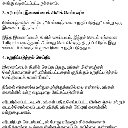
அங்கு வடிகட்டப்பட்டிருக்கலாம்.
3. சரிபார்ப்பு இணைப்பைக் கிளிக் செய்யவும்:
மின்னஞ்சலின் உள்ளே, “மின்னஞ்சலை உறுதிப்படுத்து” என்று ஒரு
இணைப்பு இருக்கும்.
இந்த இணைப்பைக் கிளிக் செய்யவும். இந்தச் செயல் உங்களை
Talkpal வலைத்தளம் அல்லது செயலிக்குத் திருப்பிவிடும், இது
உங்கள் மின்னஞ்சல் முகவரியை உறுதிப்படுத்தும்.
4. உறுதிப்படுத்தல் செய்தி:
இணைப்பைக் கிளிக் செய்த பிறகு, உங்கள் மின்னஞ்சல்
வெற்றிகரமாகச் சரிபார்க்கப்பட்டதைக் குறிக்கும் உறுதிப்படுத்தல்
செய்தியைக் காண்பீர்கள்.
நீங்கள் ஏற்கனவே உள்நுழைந்திருக்கவில்லை என்றால், உங்கள்
கணக்கில் உள்நுழையுமாறு கேட்கப்படுவீர்கள்.
சரிபார்க்கப்பட்டவுடன், உங்கள் பதிவுசெய்யப்பட்ட மின்னஞ்சல் மற்றும்
கடவுச்சொல்லைப் பயன்படுத்தி உங்கள் Talkpal கணக்கில்
உள்நுழையலாம்.
சரிபார்ப்புச் செயல்பாட்டின் போது ஏதேனும் சிக்கல்களைச்
சந்தித்தாலோ அல்லது மின்னஞ்சலைப் பெறவில்லை என்றாலோ,