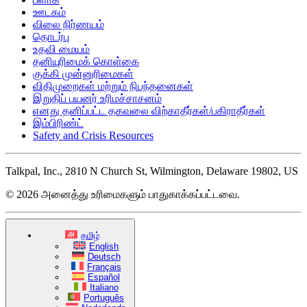
ஊடகம்
விலை நிர்ணயம்
தொடர்பு
உதவி மையம்
தனியுரிமைக் கொள்கை
குக்கி முன்னுரிமைகள்
விதிமுறைகள் மற்றும் நிபந்தனைகள்
இறுதிப் பயனர் உரிமச்சாசனம்
எனது தனிப்பட்ட தகவலை விற்காதீர்கள்/பகிராதீர்கள்
இம்பிரிண்ட்
Safety and Crisis Resources
Talkpal, Inc., 2810 N Church St, Wilmington, Delaware 19802, US
© 2026 அனைத்து உரிமைகளும் பாதுகாக்கப்பட்டவை.
தமிழ்
English
Deutsch
Français
Español
Italiano
Português