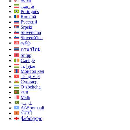
नेपाली
فارسی
Português
Română
Русский
Srpski
Slovenčina
Slovenščina
தமிழ்
ภาษาไทย
Shqip
Gaeilge
سۆرانی
Монгол хэл
Tiếng Việt
Cymraeg
O‘zbekcha
বাংলা
Malti
اردو
Af-Soomaali
ਪੰਜਾਬੀ
ქართული