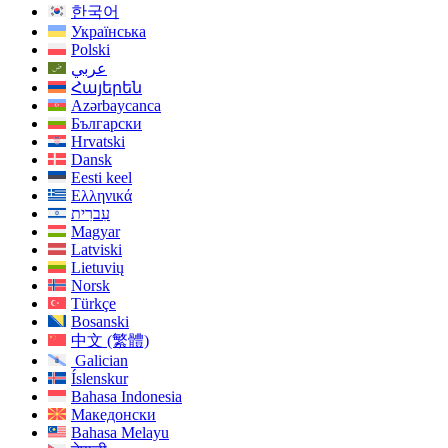
한국어
Українська
Polski
عربي
Հայերեն
Azərbaycanca
Български
Hrvatski
Dansk
Eesti keel
Ελληνικά
עִברִית
Magyar
Latviski
Lietuvių
Norsk
Türkçe
Bosanski
中文 (繁體)
Galician
Íslenskur
Bahasa Indonesia
Македонски
Bahasa Melayu