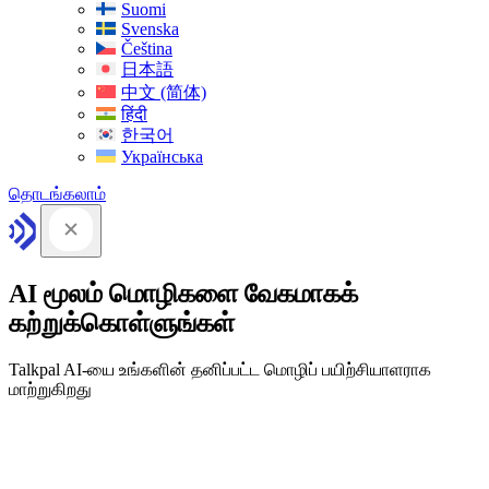
Suomi
Svenska
Čeština
日本語
中文 (简体)
हिंदी
한국어
Українська
தொடங்கலாம்
AI மூலம் மொழிகளை வேகமாகக்
கற்றுக்கொள்ளுங்கள்
Talkpal AI-யை உங்களின் தனிப்பட்ட மொழிப் பயிற்சியாளராக
மாற்றுகிறது