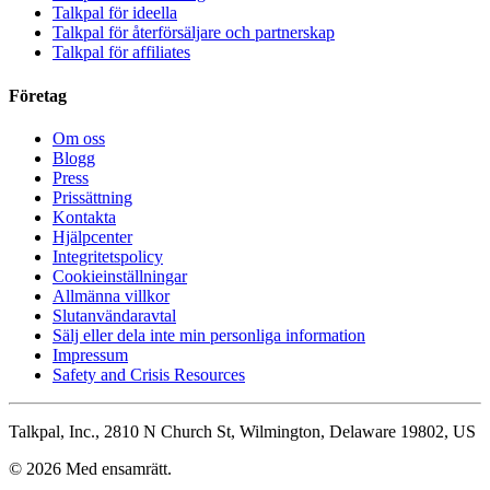
Talkpal för ideella
Talkpal för återförsäljare och partnerskap
Talkpal för affiliates
Företag
Om oss
Blogg
Press
Prissättning
Kontakta
Hjälpcenter
Integritetspolicy
Cookieinställningar
Allmänna villkor
Slutanvändaravtal
Sälj eller dela inte min personliga information
Impressum
Safety and Crisis Resources
Talkpal, Inc., 2810 N Church St, Wilmington, Delaware 19802, US
© 2026 Med ensamrätt.