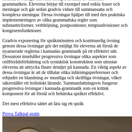
grammatiken. Eleverna börjar till exempel med enkla fraser och
meningar och går sedan gradvis vidare till sammansatta och
komplexa meningar. Dessa övningar hjälper till med den praktiska
implementeringen av olika grammatiska regler som
substantivformer, verbböjning, postpositioner, tempusdivisioner och
kongruensfunktioner.
Gradvis exponering för språkmönstren och kontinuerlig övning
genom dessa övningar gör det möjligt för eleverna att förstå de
nyanserade reglerna i kannadas grammatik på ett effektivt sätt.
Dessutom innehåller progressiva övningar olika aspekter som
ordförrådsförbättring och syntaktisk konstruktion som utrustar
eleverna att uttrycka finare detaljer på kannada. En viktig aspekt av
dessa övningar är att de tilltalar olika inlärningspreferenser och
erbjuder en blandning av muntliga och skriftliga övningar, vilket
säkerställer ett holistiskt lärande. Sammanfattningsvis fungerar
progressiva övningar i kannada-grammatik som en kritisk
komponent för att förstå och behärska språket effektivt.
Det mest effektiva sättet att lära sig ett språk
Prova Talkpal gratis