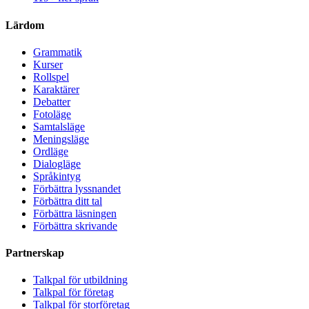
Lärdom
Grammatik
Kurser
Rollspel
Karaktärer
Debatter
Fotoläge
Samtalsläge
Meningsläge
Ordläge
Dialogläge
Språkintyg
Förbättra lyssnandet
Förbättra ditt tal
Förbättra läsningen
Förbättra skrivande
Partnerskap
Talkpal för utbildning
Talkpal för företag
Talkpal för storföretag