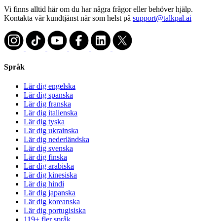
Vi finns alltid här om du har några frågor eller behöver hjälp.
Kontakta vår kundtjänst när som helst på
support@talkpal.ai
Språk
Lär dig engelska
Lär dig spanska
Lär dig franska
Lär dig italienska
Lär dig tyska
Lär dig ukrainska
Lär dig nederländska
Lär dig svenska
Lär dig finska
Lär dig arabiska
Lär dig kinesiska
Lär dig hindi
Lär dig japanska
Lär dig koreanska
Lär dig portugisiska
119+ fler språk