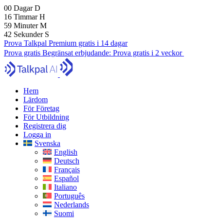
00
Dagar
D
16
Timmar
H
59
Minuter
M
41
Sekunder
S
Prova Talkpal Premium gratis i 14 dagar
Prova gratis
Begränsat erbjudande:
Prova gratis i 2 veckor
Hem
Lärdom
För Företag
För Utbildning
Registrera dig
Logga in
Svenska
English
Deutsch
Français
Español
Italiano
Português
Nederlands
Suomi