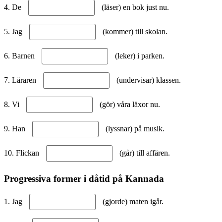
4. De
(läser) en bok just nu.
5. Jag
(kommer) till skolan.
6. Barnen
(leker) i parken.
7. Läraren
(undervisar) klassen.
8. Vi
(gör) våra läxor nu.
9. Han
(lyssnar) på musik.
10. Flickan
(går) till affären.
Progressiva former i dåtid på Kannada
1. Jag
(gjorde) maten igår.