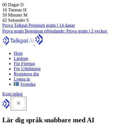
00
Dagar
D
16
Timmar
H
59
Minuter
M
41
Sekunder
S
Prova Talkpal Premium gratis i 14 dagar
Prova gratis
Begränsat erbjudande:
Prova gratis i 2 veckor
Hem
Lärdom
För Företag
För Utbildning
Registrera dig
Logga in
Svenska
Kom igång
Lär dig språk snabbare med AI