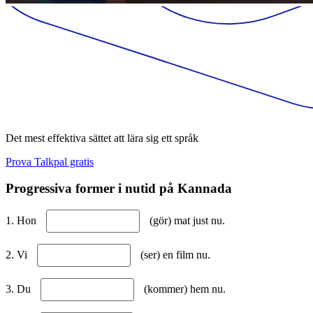
Det mest effektiva sättet att lära sig ett språk
Prova Talkpal gratis
Progressiva former i nutid på Kannada
1. Hon
(gör) mat just nu.
2. Vi
(ser) en film nu.
3. Du
(kommer) hem nu.