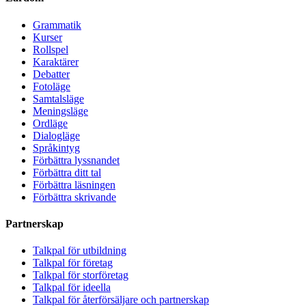
Grammatik
Kurser
Rollspel
Karaktärer
Debatter
Fotoläge
Samtalsläge
Meningsläge
Ordläge
Dialogläge
Språkintyg
Förbättra lyssnandet
Förbättra ditt tal
Förbättra läsningen
Förbättra skrivande
Partnerskap
Talkpal för utbildning
Talkpal för företag
Talkpal för storföretag
Talkpal för ideella
Talkpal för återförsäljare och partnerskap