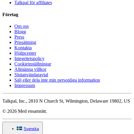
Talkpal för affiliates
Företag
Om oss
Blogg
Press
Prissättning
Kontakta
Hjälpcenter
Integritetspolicy
Cookieinställningar
Allmänna villkor
Slutanvändaravtal
Sälj eller dela inte min personliga information
Impressum
Talkpal, Inc., 2810 N Church St, Wilmington, Delaware 19802, US
© 2026 Med ensamrätt.
Svenska