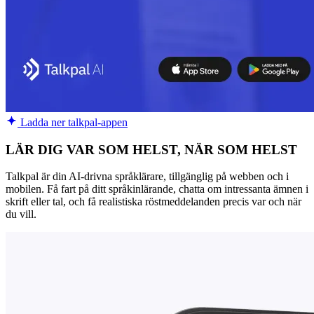
Ladda ner talkpal-appen
LÄR DIG VAR SOM HELST, NÄR SOM HELST
Talkpal är din AI-drivna språklärare, tillgänglig på webben och i
mobilen. Få fart på ditt språkinlärande, chatta om intressanta ämnen i
skrift eller tal, och få realistiska röstmeddelanden precis var och när
du vill.