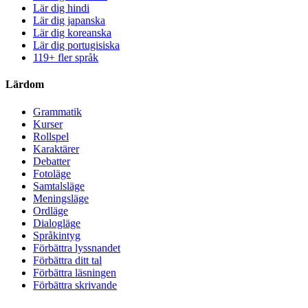
Lär dig hindi
Lär dig japanska
Lär dig koreanska
Lär dig portugisiska
119+ fler språk
Lärdom
Grammatik
Kurser
Rollspel
Karaktärer
Debatter
Fotoläge
Samtalsläge
Meningsläge
Ordläge
Dialogläge
Språkintyg
Förbättra lyssnandet
Förbättra ditt tal
Förbättra läsningen
Förbättra skrivande