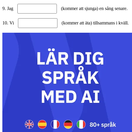
9. Jag
(kommer att sjunga) en sång senare.
10. Vi
(kommer att äta) tillsammans i kväll.