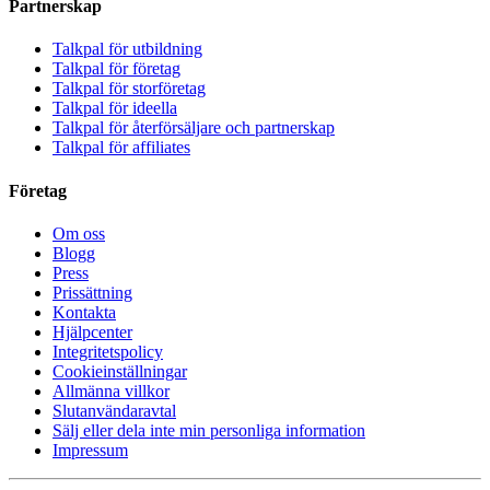
Partnerskap
Talkpal för utbildning
Talkpal för företag
Talkpal för storföretag
Talkpal för ideella
Talkpal för återförsäljare och partnerskap
Talkpal för affiliates
Företag
Om oss
Blogg
Press
Prissättning
Kontakta
Hjälpcenter
Integritetspolicy
Cookieinställningar
Allmänna villkor
Slutanvändaravtal
Sälj eller dela inte min personliga information
Impressum