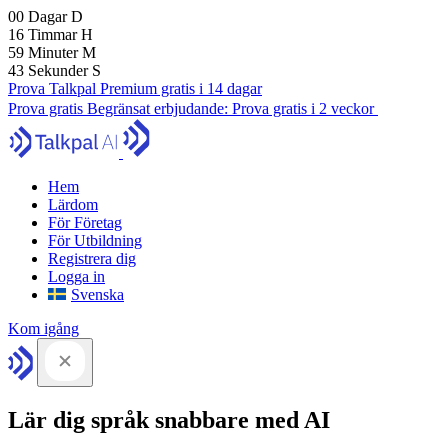
00
Dagar
D
16
Timmar
H
59
Minuter
M
42
Sekunder
S
Prova Talkpal Premium gratis i 14 dagar
Prova gratis
Begränsat erbjudande:
Prova gratis i 2 veckor
Hem
Lärdom
För Företag
För Utbildning
Registrera dig
Logga in
Svenska
Kom igång
Lär dig språk snabbare med AI