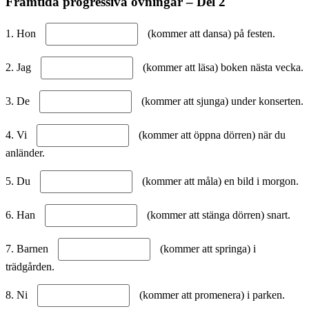
Framtida progressiva övningar – Del 2
1. Hon
(kommer att dansa) på festen.
2. Jag
(kommer att läsa) boken nästa vecka.
3. De
(kommer att sjunga) under konserten.
4. Vi
(kommer att öppna dörren) när du
anländer.
5. Du
(kommer att måla) en bild i morgon.
6. Han
(kommer att stänga dörren) snart.
7. Barnen
(kommer att springa) i
trädgården.
8. Ni
(kommer att promenera) i parken.