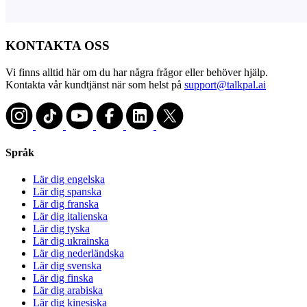
KONTAKTA OSS
Vi finns alltid här om du har några frågor eller behöver hjälp.
Kontakta vår kundtjänst när som helst på
support@talkpal.ai
Språk
Lär dig engelska
Lär dig spanska
Lär dig franska
Lär dig italienska
Lär dig tyska
Lär dig ukrainska
Lär dig nederländska
Lär dig svenska
Lär dig finska
Lär dig arabiska
Lär dig kinesiska