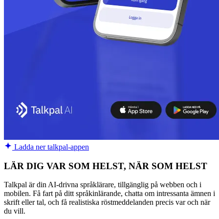
Ladda ner talkpal-appen
LÄR DIG VAR SOM HELST, NÄR SOM HELST
Talkpal är din AI-drivna språklärare, tillgänglig på webben och i
mobilen. Få fart på ditt språkinlärande, chatta om intressanta ämnen i
skrift eller tal, och få realistiska röstmeddelanden precis var och när
du vill.