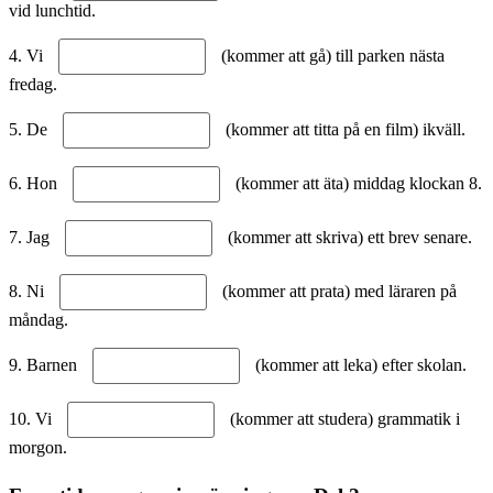
vid lunchtid.
4. Vi
(kommer att gå) till parken nästa
fredag.
5. De
(kommer att titta på en film) ikväll.
6. Hon
(kommer att äta) middag klockan 8.
7. Jag
(kommer att skriva) ett brev senare.
8. Ni
(kommer att prata) med läraren på
måndag.
9. Barnen
(kommer att leka) efter skolan.
10. Vi
(kommer att studera) grammatik i
morgon.