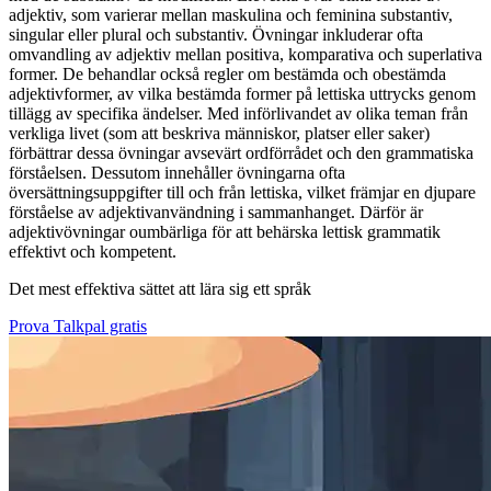
adjektiv, som varierar mellan maskulina och feminina substantiv,
singular eller plural och substantiv. Övningar inkluderar ofta
omvandling av adjektiv mellan positiva, komparativa och superlativa
former. De behandlar också regler om bestämda och obestämda
adjektivformer, av vilka bestämda former på lettiska uttrycks genom
tillägg av specifika ändelser. Med införlivandet av olika teman från
verkliga livet (som att beskriva människor, platser eller saker)
förbättrar dessa övningar avsevärt ordförrådet och den grammatiska
förståelsen. Dessutom innehåller övningarna ofta
översättningsuppgifter till och från lettiska, vilket främjar en djupare
förståelse av adjektivanvändning i sammanhanget. Därför är
adjektivövningar oumbärliga för att behärska lettisk grammatik
effektivt och kompetent.
Det mest effektiva sättet att lära sig ett språk
Prova Talkpal gratis