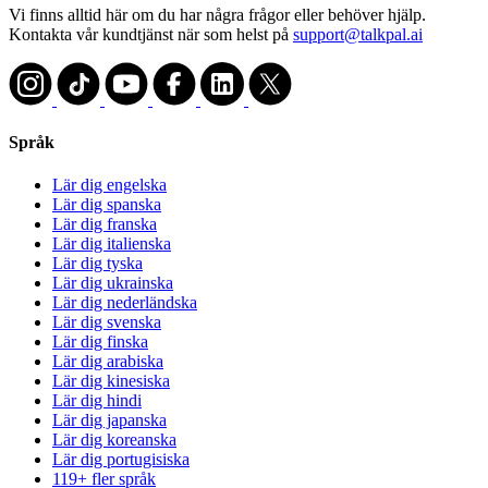
Vi finns alltid här om du har några frågor eller behöver hjälp.
Kontakta vår kundtjänst när som helst på
support@talkpal.ai
Språk
Lär dig engelska
Lär dig spanska
Lär dig franska
Lär dig italienska
Lär dig tyska
Lär dig ukrainska
Lär dig nederländska
Lär dig svenska
Lär dig finska
Lär dig arabiska
Lär dig kinesiska
Lär dig hindi
Lär dig japanska
Lär dig koreanska
Lär dig portugisiska
119+ fler språk