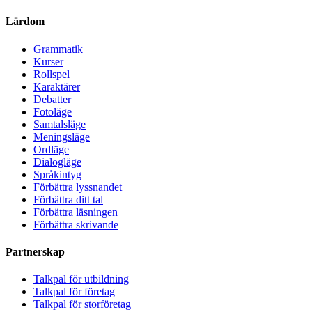
Lärdom
Grammatik
Kurser
Rollspel
Karaktärer
Debatter
Fotoläge
Samtalsläge
Meningsläge
Ordläge
Dialogläge
Språkintyg
Förbättra lyssnandet
Förbättra ditt tal
Förbättra läsningen
Förbättra skrivande
Partnerskap
Talkpal för utbildning
Talkpal för företag
Talkpal för storföretag