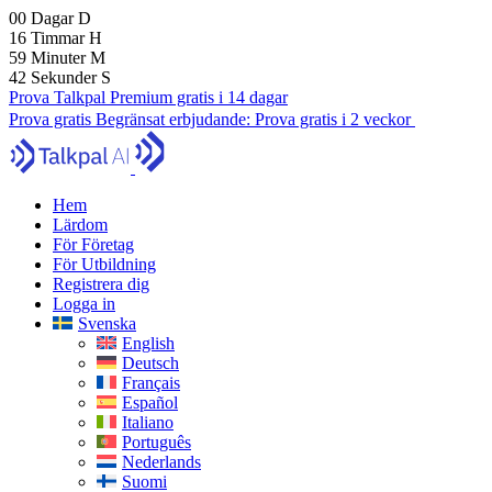
00
Dagar
D
16
Timmar
H
59
Minuter
M
40
Sekunder
S
Prova Talkpal Premium gratis i 14 dagar
Prova gratis
Begränsat erbjudande:
Prova gratis i 2 veckor
Hem
Lärdom
För Företag
För Utbildning
Registrera dig
Logga in
Svenska
English
Deutsch
Français
Español
Italiano
Português
Nederlands
Suomi