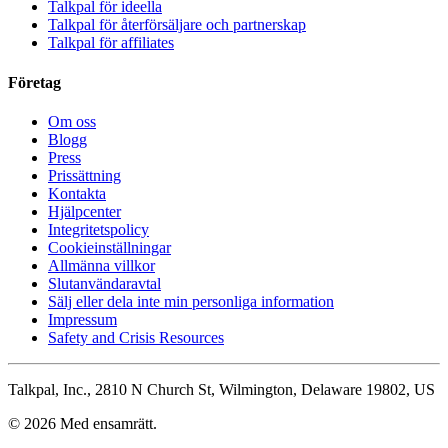
Talkpal för ideella
Talkpal för återförsäljare och partnerskap
Talkpal för affiliates
Företag
Om oss
Blogg
Press
Prissättning
Kontakta
Hjälpcenter
Integritetspolicy
Cookieinställningar
Allmänna villkor
Slutanvändaravtal
Sälj eller dela inte min personliga information
Impressum
Safety and Crisis Resources
Talkpal, Inc., 2810 N Church St, Wilmington, Delaware 19802, US
© 2026 Med ensamrätt.