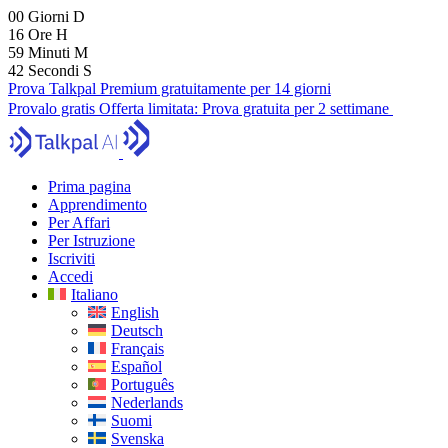
00
Giorni
D
16
Ore
H
59
Minuti
M
41
Secondi
S
Prova Talkpal Premium gratuitamente per 14 giorni
Provalo gratis
Offerta limitata:
Prova gratuita per 2 settimane
Prima pagina
Apprendimento
Per Affari
Per Istruzione
Iscriviti
Accedi
Italiano
English
Deutsch
Français
Español
Português
Nederlands
Suomi
Svenska