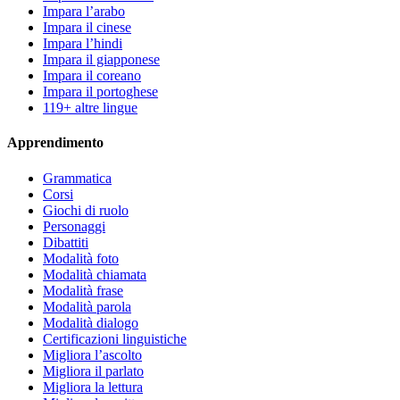
Impara l’arabo
Impara il cinese
Impara l’hindi
Impara il giapponese
Impara il coreano
Impara il portoghese
119+ altre lingue
Apprendimento
Grammatica
Corsi
Giochi di ruolo
Personaggi
Dibattiti
Modalità foto
Modalità chiamata
Modalità frase
Modalità parola
Modalità dialogo
Certificazioni linguistiche
Migliora l’ascolto
Migliora il parlato
Migliora la lettura