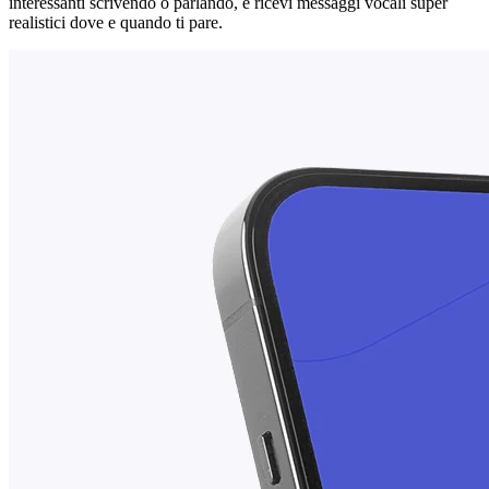
interessanti scrivendo o parlando, e ricevi messaggi vocali super
realistici dove e quando ti pare.