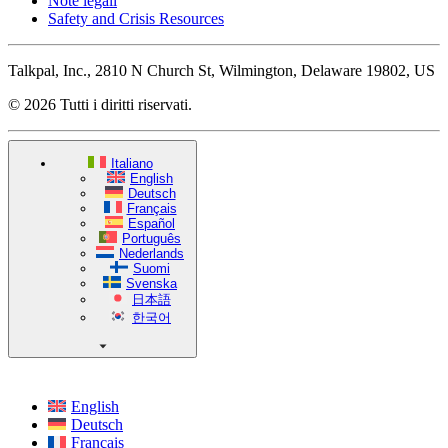
Note legali
Safety and Crisis Resources
Talkpal, Inc., 2810 N Church St, Wilmington, Delaware 19802, US
© 2026 Tutti i diritti riservati.
Italiano
English
Deutsch
Français
Español
Português
Nederlands
Suomi
Svenska
日本語
한국어
English
Deutsch
Français