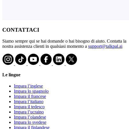
CONTATTACI
Siamo sempre qui se hai domande o hai bisogno di aiuto. Contatta la
nostra assistenza clienti in qualsiasi momento a
support@talkpal.ai
Le lingue
Impara l’inglese
Impara lo spagnolo
Impara il francese
Impara l’italiano
Impara il tedesco
Impara l’ucraino
Impara l’olandese
Impara lo svedese
Impara il finlandese