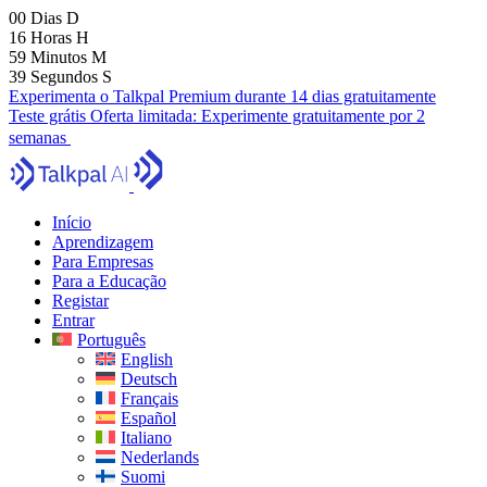
00
Dias
D
16
Horas
H
59
Minutos
M
37
Segundos
S
Experimenta o Talkpal Premium durante 14 dias gratuitamente
Teste grátis
Oferta limitada:
Experimente gratuitamente por 2
semanas
Início
Aprendizagem
Para Empresas
Para a Educação
Registar
Entrar
Português
English
Deutsch
Français
Español
Italiano
Nederlands
Suomi