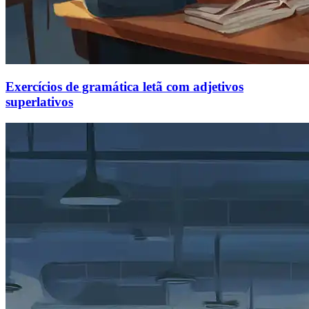
Exercícios de gramática letã com adjetivos
superlativos