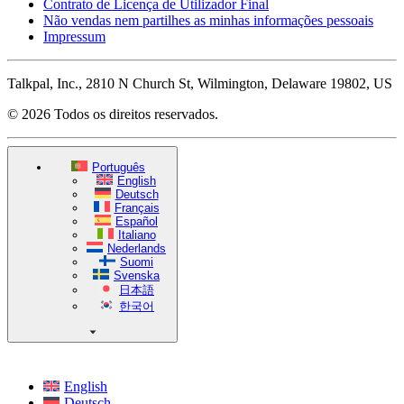
Contrato de Licença de Utilizador Final
Não vendas nem partilhes as minhas informações pessoais
Impressum
Talkpal, Inc., 2810 N Church St, Wilmington, Delaware 19802, US
© 2026 Todos os direitos reservados.
Português
English
Deutsch
Français
Español
Italiano
Nederlands
Suomi
Svenska
日本語
한국어
English
Deutsch