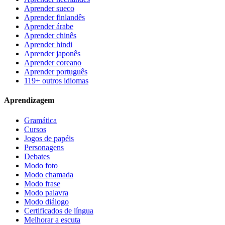
Aprender sueco
Aprender finlandês
Aprender árabe
Aprender chinês
Aprender hindi
Aprender japonês
Aprender coreano
Aprender português
119+ outros idiomas
Aprendizagem
Gramática
Cursos
Jogos de papéis
Personagens
Debates
Modo foto
Modo chamada
Modo frase
Modo palavra
Modo diálogo
Certificados de língua
Melhorar a escuta