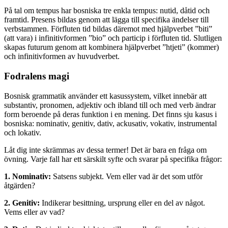
På tal om tempus har bosniska tre enkla tempus: nutid, dåtid och
framtid. Presens bildas genom att lägga till specifika ändelser till
verbstammen. Förfluten tid bildas däremot med hjälpverbet ”biti”
(att vara) i infinitivformen ”bio” och particip i förfluten tid. Slutligen
skapas futurum genom att kombinera hjälpverbet ”htjeti” (kommer)
och infinitivformen av huvudverbet.
Fodralens magi
Bosnisk grammatik använder ett kasussystem, vilket innebär att
substantiv, pronomen, adjektiv och ibland till och med verb ändrar
form beroende på deras funktion i en mening. Det finns sju kasus i
bosniska: nominativ, genitiv, dativ, ackusativ, vokativ, instrumental
och lokativ.
Låt dig inte skrämmas av dessa termer! Det är bara en fråga om
övning. Varje fall har ett särskilt syfte och svarar på specifika frågor:
1. Nominativ:
Satsens subjekt. Vem eller vad är det som utför
åtgärden?
2. Genitiv:
Indikerar besittning, ursprung eller en del av något.
Vems eller av vad?