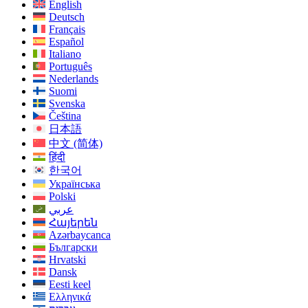
English
Deutsch
Français
Español
Italiano
Português
Nederlands
Suomi
Svenska
Čeština
日本語
中文 (简体)
हिंदी
한국어
Українська
Polski
عربي
Հայերեն
Azərbaycanca
Български
Hrvatski
Dansk
Eesti keel
Ελληνικά