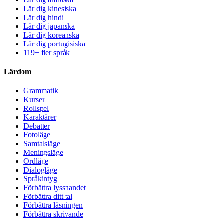
Lär dig kinesiska
Lär dig hindi
Lär dig japanska
Lär dig koreanska
Lär dig portugisiska
119+ fler språk
Lärdom
Grammatik
Kurser
Rollspel
Karaktärer
Debatter
Fotoläge
Samtalsläge
Meningsläge
Ordläge
Dialogläge
Språkintyg
Förbättra lyssnandet
Förbättra ditt tal
Förbättra läsningen
Förbättra skrivande