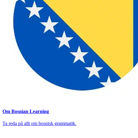
Om Bosnian Learning
Ta reda på allt om bosnisk grammatik.