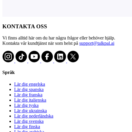
KONTAKTA OSS
Vi finns alltid här om du har några frågor eller behöver hjälp.
Kontakta vår kundtjänst när som helst på
support@talkpal.ai
Språk
Lär dig engelska
Lär dig spanska
Lär dig franska
Lär dig italienska
Lär dig tyska
Lär dig ukrainska
Lär dig nederländska
Lär dig svenska
Lär dig finska
Lär dig arabiska