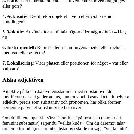
3. Dativ:
Det indirekta objektet – till vem eller för vem något ges
eller görs?
4. Ackusativ:
Det direkta objektet – vem eller vad tar emot
handlingen?
5. Vokativ:
Används för att tilltala någon eller något direkt – Hej,
du!
6. Instrumentell:
Representerar handlingens medel eller metod –
med vad eller av vem?
7. Lokalisering:
Visar platsen eller positionen för något – var eller
vid vad?
Älska adjektiven
Adjektiv på bosniska överensstämmer med substantivet de
modifierar när det gäller genus, numerus och kasus. Detta innebär att
adjektiv, precis som substantiv och pronomen, har olika former
beroende på vilket substantiv de beskriver.
Om du till exempel vill säga ”stort hus” på bosniska (som är ett
feminint substantiv) säger du ”velika kuća”. Om du däremot talar
om en ”stor bil” (maskulint substantiv) skulle du säga ”veliki auto”.