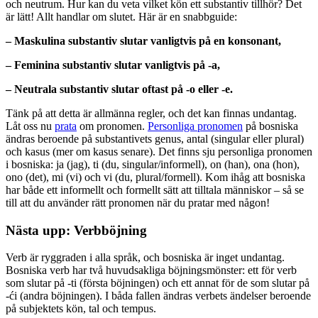
och neutrum. Hur kan du veta vilket kön ett substantiv tillhör? Det
är lätt! Allt handlar om slutet. Här är en snabbguide:
– Maskulina substantiv slutar vanligtvis på en konsonant,
– Feminina substantiv slutar vanligtvis på -a,
– Neutrala substantiv slutar oftast på -o eller -e.
Tänk på att detta är allmänna regler, och det kan finnas undantag.
Låt oss nu
prata
om pronomen.
Personliga pronomen
på bosniska
ändras beroende på substantivets genus, antal (singular eller plural)
och kasus (mer om kasus senare). Det finns sju personliga pronomen
i bosniska: ja (jag), ti (du, singular/informell), on (han), ona (hon),
ono (det), mi (vi) och vi (du, plural/formell). Kom ihåg att bosniska
har både ett informellt och formellt sätt att tilltala människor – så se
till att du använder rätt pronomen när du pratar med någon!
Nästa upp: Verbböjning
Verb är ryggraden i alla språk, och bosniska är inget undantag.
Bosniska verb har två huvudsakliga böjningsmönster: ett för verb
som slutar på -ti (första böjningen) och ett annat för de som slutar på
-ći (andra böjningen). I båda fallen ändras verbets ändelser beroende
på subjektets kön, tal och tempus.