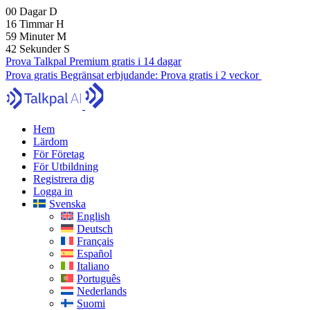
00
Dagar
D
16
Timmar
H
59
Minuter
M
41
Sekunder
S
Prova Talkpal Premium gratis i 14 dagar
Prova gratis
Begränsat erbjudande:
Prova gratis i 2 veckor
Hem
Lärdom
För Företag
För Utbildning
Registrera dig
Logga in
Svenska
English
Deutsch
Français
Español
Italiano
Português
Nederlands
Suomi