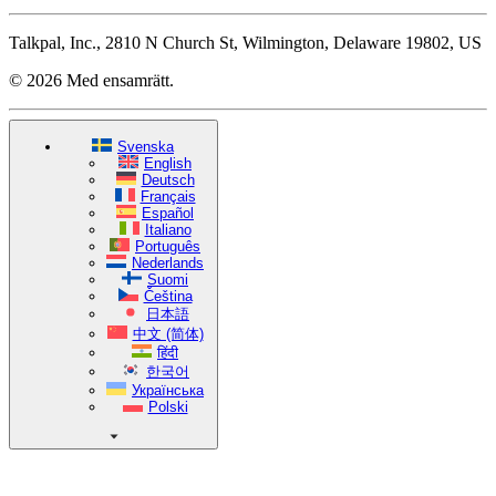
Talkpal, Inc., 2810 N Church St, Wilmington, Delaware 19802, US
© 2026 Med ensamrätt.
Svenska
English
Deutsch
Français
Español
Italiano
Português
Nederlands
Suomi
Čeština
日本語
中文 (简体)
हिंदी
한국어
Українська
Polski