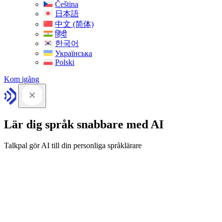
Čeština
日本語
中文 (简体)
हिंदी
한국어
Українська
Polski
Kom igång
Lär dig språk snabbare med AI
Talkpal gör AI till din personliga språklärare