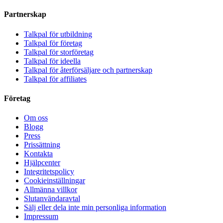
Partnerskap
Talkpal för utbildning
Talkpal för företag
Talkpal för storföretag
Talkpal för ideella
Talkpal för återförsäljare och partnerskap
Talkpal för affiliates
Företag
Om oss
Blogg
Press
Prissättning
Kontakta
Hjälpcenter
Integritetspolicy
Cookieinställningar
Allmänna villkor
Slutanvändaravtal
Sälj eller dela inte min personliga information
Impressum