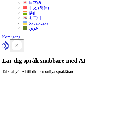
日本語
中文 (简体)
हिंदी
한국어
Українська
عربي
Kom igång
Lär dig språk snabbare med AI
Talkpal gör AI till din personliga språklärare