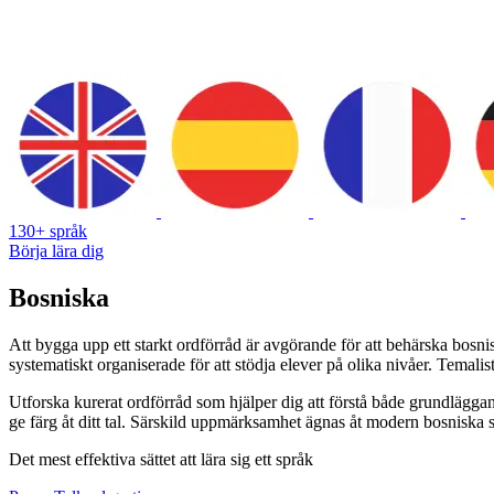
130+ språk
Börja lära dig
Bosniska
Att bygga upp ett starkt ordförråd är avgörande för att behärska bos
systematiskt organiserade för att stödja elever på olika nivåer. Temalis
Utforska kurerat ordförråd som hjälper dig att förstå både grundlägg
ge färg åt ditt tal. Särskild uppmärksamhet ägnas åt modern bosniska s
Det mest effektiva sättet att lära sig ett språk