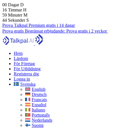
00
Dagar
D
16
Timmar
H
59
Minuter
M
42
Sekunder
S
Prova Talkpal Premium gratis i 14 dagar
Prova gratis
Begränsat erbjudande:
Prova gratis i 2 veckor
Hem
Lärdom
För Företag
För Utbildning
Registrera dig
Logga in
Svenska
English
Deutsch
Français
Español
Italiano
Português
Nederlands
Suomi