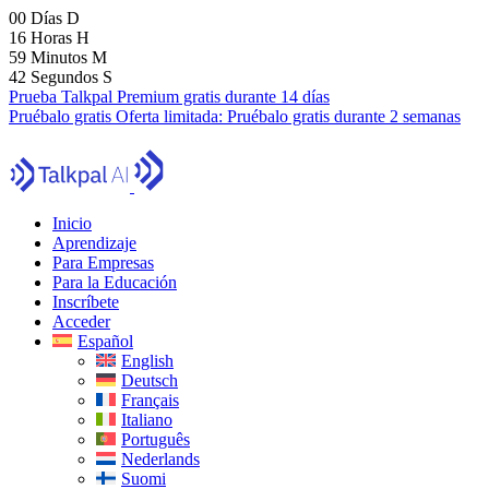
00
Días
D
16
Horas
H
59
Minutos
M
40
Segundos
S
Prueba Talkpal Premium gratis durante 14 días
Pruébalo gratis
Oferta limitada:
Pruébalo gratis durante 2 semanas
Inicio
Aprendizaje
Para Empresas
Para la Educación
Inscríbete
Acceder
Español
English
Deutsch
Français
Italiano
Português
Nederlands
Suomi