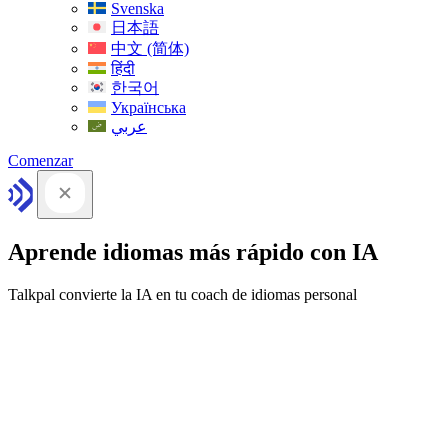
Svenska
日本語
中文 (简体)
हिंदी
한국어
Українська
عربي
Comenzar
Aprende idiomas más rápido con IA
Talkpal convierte la IA en tu coach de idiomas personal