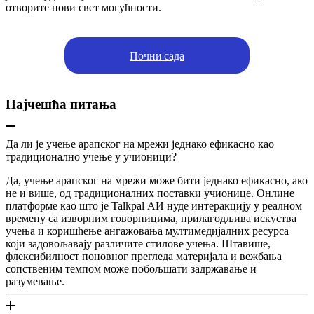
отворите нови свет могућности.
Почни сада
Најчешћа питања
Да ли је учење арапског на мрежи једнако ефикасно као
традиционално учење у учионици?
Да, учење арапског на мрежи може бити једнако ефикасно, ако
не и више, од традиционалних поставки учионице. Онлине
платформе као што је Talkpal АИ нуде интеракцију у реалном
времену са изворним говорницима, прилагодљива искуства
учења и коришћење ангажовања мултимедијалних ресурса
који задовољавају различите стилове учења. Штавише,
флексибилност поновног прегледа материјала и вежбања
сопственим темпом може побољшати задржавање и
разумевање.