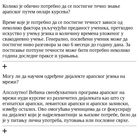
Колико је обично потребно да се постигне течно знање
арапског путем онлајн курсева?
Време које је потребно да се постигне течност зависи од
неколико фактора укључујући преданост ученика, претходно
искуство у учењу језика и количину времена уложеног у
свакодневно учење. Генерално, посвећени ученик може да
постигне ниво разговора за око 6 месеци до годину дана. За
постизање потпуне течности може бити потребно неколико
година доследне праксе и урањања.
Могу ли да научим одређене дијалекте арапског језика на
мрежи?
Апсолутно! Већина свеобухватних програма арапског на
мрежи нуди курсеве из различитих дијалеката као што су
египатски арапски, левантски арапски и арапски заливски,
између осталих. Ово омогућава ученицима да се фокусирају
на дијалект који је најрелевантнији за њихове потребе, било да
је у питању лична употреба, путовања или пословне сврхе.