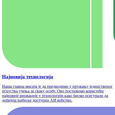
Најновија технологија
Наша главна мисија је да предводимо у пружању јединственог
искуства учења за сваку особу. Ово постижемо користећи
најновије иновације у технологији како бисмо осигурали да
добијеш најбоље доступно АИ вођство.