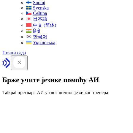
Suomi
Svenska
Čeština
日本語
中文 (简体)
हिंदी
한국어
Українська
Почни сада
Брже учите језике помоћу АИ
Talkpal претвара АИ у твог личног језичког тренера