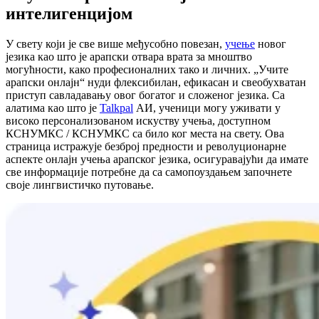
интелигенцијом
У свету који је све више међусобно повезан,
учење
новог
језика као што је арапски отвара врата за мноштво
могућности, како професионалних тако и личних. „Учите
арапски онлајн“ нуди флексибилан, ефикасан и свеобухватан
приступ савладавању овог богатог и сложеног језика. Са
алатима као што је
Talkpal
АИ, ученици могу уживати у
високо персонализованом искуству учења, доступном
КСНУМКС / КСНУМКС са било ког места на свету. Ова
страница истражује безброј предности и револуционарне
аспекте онлајн учења арапског језика, осигуравајући да имате
све информације потребне да са самопоуздањем започнете
своје лингвистичко путовање.