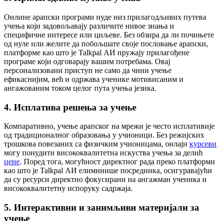
Онлине арапски програми нуде низ прилагодљивих путева
учења који задовољавају различите нивое знања и
специфичне интересе или циљеве. Без обзира да ли почињете
од нуле или желите да побољшате своје пословање арапски,
платформе као што је Talkpal АИ пружају прилагођене
програме који одговарају вашим потребама. Овај
персонализовани приступ не само да чини учење
ефикаснијим, већ и одржава ученике мотивисаним и
ангажованим током целог пута учења језика.
4. Исплатива решења за учење
Компаративно, учење арапског на мрежи је често исплативије
од традиционалног образовања у учионици. Без режијских
трошкова повезаних са физичким учионицама, онлајн
курсеви
могу понудити висококвалитетна искуства учења за делић
цене
. Поред тога, могућност директног рада преко платформи
као што је Talkpal АИ елиминише посредника, осигуравајући
да су ресурси директно фокусирани на ангажман ученика и
висококвалитетну испоруку садржаја.
5. Интерактивни и занимљиви материјали за
учење