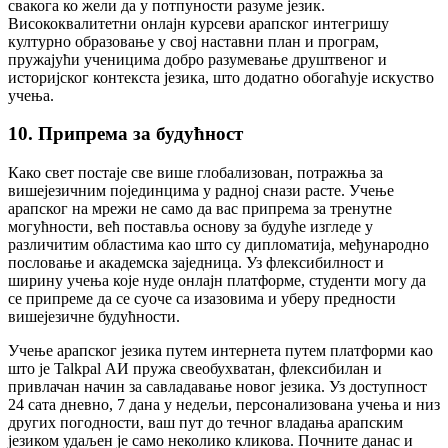
свакога ко жели да у потпуности разуме језик.
Висококвалитетни онлајн курсеви арапског интегришу
културно образовање у свој наставни план и програм,
пружајући ученицима добро разумевање друштвеног и
историјског контекста језика, што додатно обогаћује искуство
учења.
10. Припрема за будућност
Како свет постаје све више глобализован, потражња за
вишејезичним појединцима у радној снази расте. Учење
арапског на мрежи не само да вас припрема за тренутне
могућности, већ поставља основу за будуће изгледе у
различитим областима као што су дипломатија, међународно
пословање и академска заједница. Уз флексибилност и
ширину учења које нуде онлајн платформе, студенти могу да
се припреме да се суоче са изазовима и уберу предности
вишејезичне будућности.
Учење арапског језика путем интернета путем платформи као
што је Talkpal АИ пружа свеобухватан, флексибилан и
привлачан начин за савладавање новог језика. Уз доступност
24 сата дневно, 7 дана у недељи, персонализована учења и низ
других погодности, ваш пут до течног владања арапским
језиком удаљен је само неколико кликова. Почните данас и