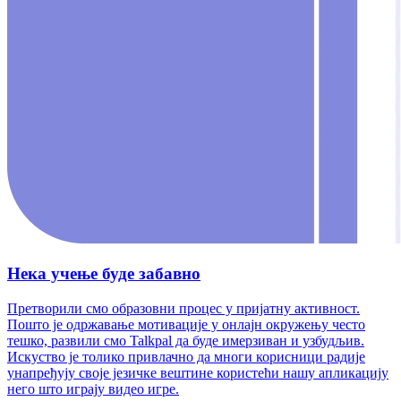
Нека учење буде забавно
Претворили смо образовни процес у пријатну активност.
Пошто је одржавање мотивације у онлајн окружењу често
тешко, развили смо Talkpal да буде имерзиван и узбудљив.
Искуство је толико привлачно да многи корисници радије
унапређују своје језичке вештине користећи нашу апликацију
него што играју видео игре.