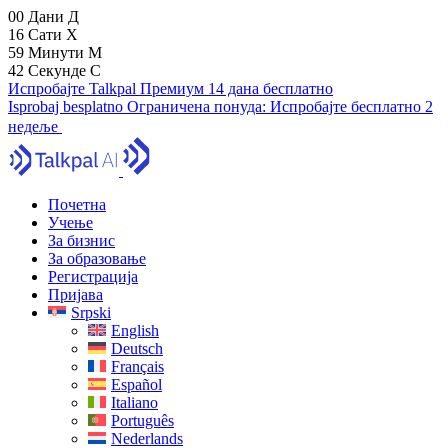
00
Дани
Д
16
Сати
Х
59
Минути
М
41
Секунде
С
Испробајте Talkpal Премиум 14 дана бесплатно
Isprobaj besplatno
Ограничена понуда:
Испробајте бесплатно 2
недеље
Почетна
Учење
За бизнис
За образовање
Регистрација
Пријава
Srpski
English
Deutsch
Français
Español
Italiano
Português
Nederlands