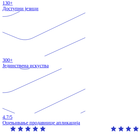
130+
Доступни језици
300+
Јединствена искуства
4.7
/5
Оцењивање продавнице апликација