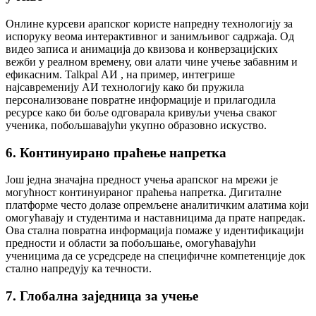
Онлине курсеви арапског користе напредну технологију за
испоруку веома интерактивног и занимљивог садржаја. Од
видео записа и анимација до квизова и конверзацијских
вежби у реалном времену, ови алати чине учење забавним и
ефикасним. Talkpal АИ , на пример, интегрише
најсавременију АИ технологију како би пружила
персонализоване повратне информације и прилагодила
ресурсе како би боље одговарала кривуљи учења сваког
ученика, побољшавајући укупно образовно искуство.
6. Континуирано праћење напретка
Још једна значајна предност учења арапског на мрежи је
могућност континуираног праћења напретка. Дигиталне
платформе често долазе опремљене аналитичким алатима који
омогућавају и студентима и наставницима да прате напредак.
Ова стална повратна информација помаже у идентификацији
предности и области за побољшање, омогућавајући
ученицима да се усредсреде на специфичне компетенције док
стално напредују ка течности.
7. Глобална заједница за учење