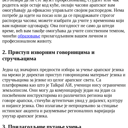
родитељ који остаје код куће, онлајн часови арапског вам
омогућавају да ефикасно управљате својим распоредом. Нема
потребе да идете на посао или да се придржавате строгог
распореда часова; можете изабрати да учите у временима који
вам највише одговарају. Ова погодност не само да штеди
време, већ вам такође омогућава да учите сопственим темпом,
чинећи
образовање
прилагодљивим вашем личном и
професионалном животу.
2. Приступ изворним говорницима и
стручњацима
Једна од значајних предности избора за учење арапског језика
на мрежи је директан приступ говорницима матерњег језика и
стручњацима за језике из целог арапског света. Са
платформама као што је Talkpal АИ, ученици нису ограничени
земљописом. Они могу да комуницирају један на један са
посвећеним инструкторима из различитих региона који
говоре арапски, стичући аутентичан увид у дијалект, културу
и нијансе језика. Ово излагање је непроцењиво за стицање
истинског акцента и разумевање регионалних варијација
унутар арапског језика.
3. Прилагодљиве путање учења