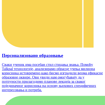
Персонализовано образовање
Сваки ученик има посебан стил стицања знања. Помоћу
Talkpal технологије, анализирамо обрасце учења милиона
корисника истовремено како бисмо изградили веома ефикасне
образовне оквире. Ови увиди нам омогућавају да у
потпуности прилагодимо планове лекција за сваког
појединачног корисника на основу њихових специфичних
интересовања и потреба.