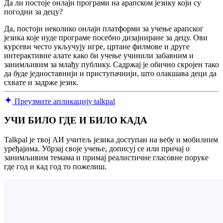
Да ли постоје онлајн програми на арапском језику који су
погодни за децу?
Да, постоји неколико онлајн платформи за учење арапског
језика које нуде програме посебно дизајниране за децу. Ови
курсеви често укључују игре, цртане филмове и друге
интерактивне алате како би учење учинили забавним и
занимљивим за млађу публику. Садржај је обично скројен тако
да буде једноставнији и приступачнији, што олакшава деци да
схвате и задрже језик.
Преузмите апликацију talkpal
УЧИ БИЛО ГДЕ И БИЛО КАДА
Talkpal је твој АИ учитељ језика доступан на вебу и мобилним
уређајима. Убрзај своје учење, дописуј се или причај о
занимљивим темама и примај реалистичне гласовне поруке
где год и кад год то пожелиш.