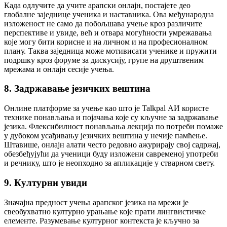
Када одлучите да учите арапски онлајн, постајете део
глобалне заједнице ученика и наставника. Ова међународна
изложеност не само да побољшава учење кроз различите
перспективе и увиде, већ и отвара могућности умрежавања
које могу бити корисне и на личном и на професионалном
плану. Таква заједница може мотивисати ученике и пружити
подршку кроз форуме за дискусију, групе на друштвеним
мрежама и онлајн сесије учења.
8. Задржавање језичких вештина
Онлине платформе за учење као што је Talkpal АИ користе
технике понављања и појачања које су кључне за задржавање
језика. Флексибилност понављања лекција по потреби помаже
у дубоком усађивању језичких вештина у нечије памћење.
Штавише, онлајн алати често редовно ажурирају свој садржај,
обезбеђујући да ученици буду изложени савременој употреби
и речнику, што је неопходно за апликације у стварном свету.
9. Културни увиди
Значајна предност учења арапског језика на мрежи је
свеобухватно културно урањање које прати лингвистичке
елементе. Разумевање културног контекста је кључно за