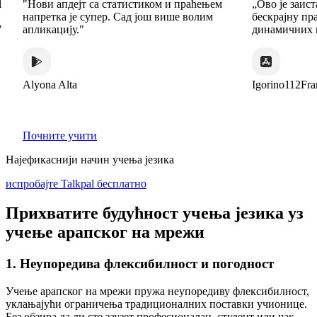
ви апдејт са статистиком и праћењем
„Ово је заиста изузе
ретка је супер. Сад још више волим
бескрајну праксу на 
икацију."
динамичних и заним
ona Alta
Igorino112France
Почните учити
Најефикаснији начин учења језика
испробајте Talkpal бесплатно
Прихватите будућност учења језика уз
учење арапског на мрежи
1. Неупоредива флексибилност и погодност
Учење арапског на мрежи пружа неупоредиву флексибилност,
уклањајући ограничења традиционалних поставки учионице.
Без обзира да ли сте заузет професионалац, студент или чак