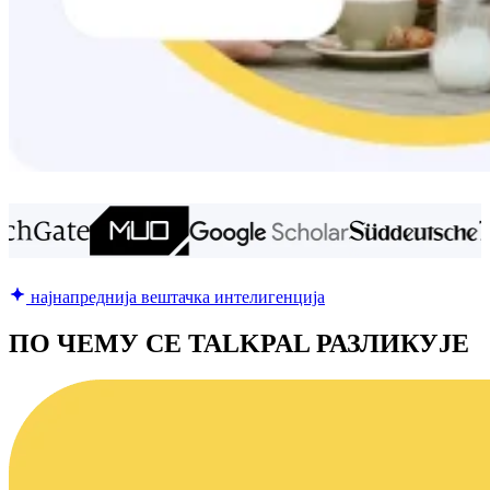
најнапреднија вештачка интелигенција
ПО ЧЕМУ СЕ TALKPAL РАЗЛИКУЈЕ