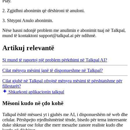
Play.
2. Zgjidhni abonimin që dëshironi të anuloni.
3. Shtypni Anulo abonimin.
Nëse hasni ndonjë problem me anulimin e abonimit tuaj në Talkpal,
mund të kontaktoni support@talkpal.ai për ndihmë.
Artikuj relevantë
Si mund të raportoj një problem përkthimi në Talkpal AI?
Cilat mënyra mësimi janë të disponueshme në Talkpal?
Cilat gjuhë në Talkpal ofrojnë mënyra mësimi të përshtatshme për
fillestarët?
Shkarkoni aplikacionin talkpal
Mësoni kudo në çdo kohë
Talkpal është mësuesi yt i gjuhës me AI, i disponueshëm në web dhe
celular. Përshpejto rrjedhshmërinë tënde, bisedo për tema interesante
duke shkruar ose folur dhe merr mesazhe zanore realiste kudo dhe