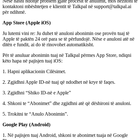
Nëse hasni ndonjë problem gjatë procesit të anulimit, mos hezitoni të
kontaktoni mbështetjen e klientit të Talkpal në support@talkpal.ai
për ndihmë.
App Store (Apple iOS)
Ju lutemi vini re: Ju duhet të anuloni abonimin ose provën tuaj të
Apple të paktën 24 orë para se të përfundojë. Nëse e anuloni atë në
ditën e fundit, ai do të rinovohet automatikisht.
Për të anuluar abonimin tuaj në Talkpal përmes App Store, ndiqni
këto hapa në pajisjen tuaj iOS:
1. Hapni aplikacionin Cilësimet.
2. Zgjidhni Apple ID-në tuaj që ndodhet në krye të faqes.
3. Zgjidhni “Shiko ID-në e Apple”
4. Shkoni te “Abonimet” dhe zgjidhni atë që dëshironi të anuloni.
5. Trokitni te “Anulo Abonimin”.
Google Play (Android)
1. Në pajisjen tuaj Android, shkoni te abonimet tuaja në Google