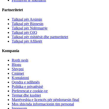
Përmirëso të shkruarin
Partneritetet
Talkpal për Arsimin
Talkpal për Biznesin
Talkpal për Ndërmarrje
Talkpal për OJQ
Talkpal për rishitësit dhe partneritetet
Talkpal për Afilietët
Kompania
Rreth nesh
Blogu
Shtypni
Çmimet
Kontaktoni
Qendra e ndihmës
Politika e privatësisë
Preferencat e cookie-ve
Termat dhe kushtet
Marrëveshja e licencës për përdoruesin final
Mos shis/nda informacionin tim personal
Impresum