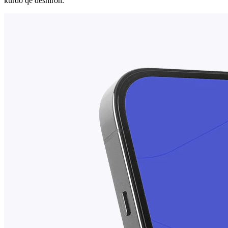
kurdo që dëshiron.