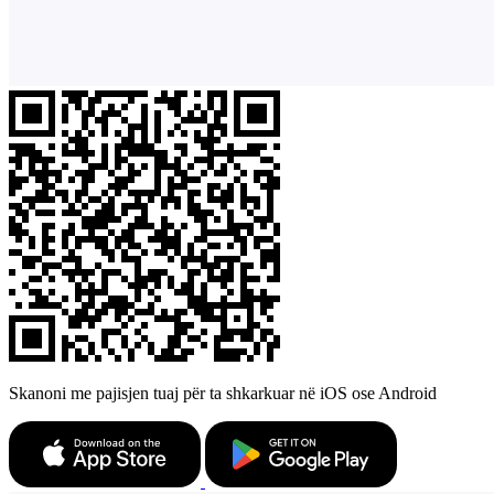
Skanoni me pajisjen tuaj për ta shkarkuar në iOS ose Android