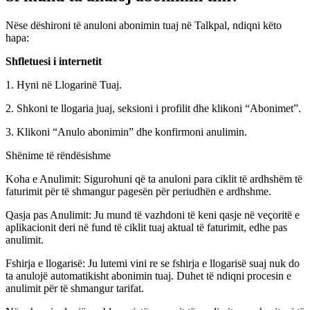
Nëse dëshironi të anuloni abonimin tuaj në Talkpal, ndiqni këto
hapa:
Shfletuesi i internetit
1. Hyni në Llogarinë Tuaj.
2. Shkoni te llogaria juaj, seksioni i profilit dhe klikoni “Abonimet”.
3. Klikoni “Anulo abonimin” dhe konfirmoni anulimin.
Shënime të rëndësishme
Koha e Anulimit: Sigurohuni që ta anuloni para ciklit të ardhshëm të
faturimit për të shmangur pagesën për periudhën e ardhshme.
Qasja pas Anulimit: Ju mund të vazhdoni të keni qasje në veçoritë e
aplikacionit deri në fund të ciklit tuaj aktual të faturimit, edhe pas
anulimit.
Fshirja e llogarisë: Ju lutemi vini re se fshirja e llogarisë suaj nuk do
ta anulojë automatikisht abonimin tuaj. Duhet të ndiqni procesin e
anulimit për të shmangur tarifat.