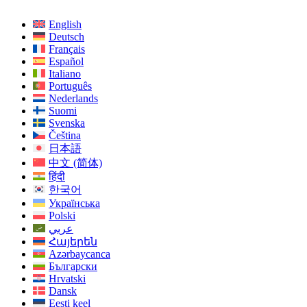
English
Deutsch
Français
Español
Italiano
Português
Nederlands
Suomi
Svenska
Čeština
日本語
中文 (简体)
हिंदी
한국어
Українська
Polski
عربي
Հայերեն
Azərbaycanca
Български
Hrvatski
Dansk
Eesti keel