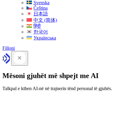
Svenska
Čeština
日本語
中文 (简体)
हिंदी
한국어
Українська
Filloni
Mësoni gjuhët më shpejt me AI
Talkpal e kthen AI-në në trajnerin tënd personal të gjuhës.