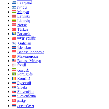
Ελληνικά
עִברִית
Magyar
Latviski
Lietuvių
Norsk
Türkçe
Bosanski
中文 (繁體)
Galician
Íslenskur
Bahasa Indonesia
Македонски
Bahasa Melayu
नेपाली
فارسی
Português
Română
Русский
Srpski
Slovenčina
Slovenščina
தமிழ்
ภาษาไทย