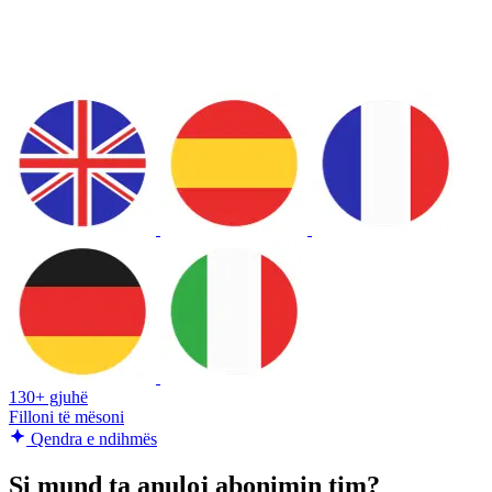
130+ gjuhë
Filloni të mësoni
Qendra e ndihmës
Si mund ta anuloj abonimin tim?