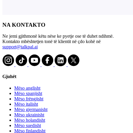
NA KONTAKTO
Ne jemi gjithmonë këtu nëse ke pyetje ose të duhet ndihmë.
Kontakto mbështetjen tonë të klientit në çdo kohë në
support@talkpal.ai
Gjuhët
Mëso anglisht
Mëso spanjisht
Mëso frëngjisht
Mëso italisht
Mëso gjermanisht
Mëso ukrainisht
Mëso holandisht
Mëso suedisht
Mëso finlandisht