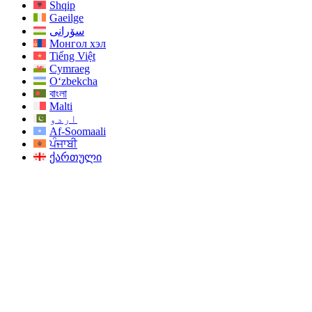
Shqip
Gaeilge
سۆرانی
Монгол хэл
Tiếng Việt
Cymraeg
O‘zbekcha
বাংলা
Malti
اردو
Af-Soomaali
ਪੰਜਾਬੀ
ქართული