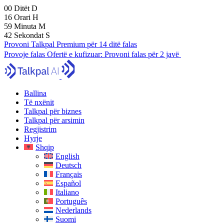
00
Ditët
D
16
Orari
H
59
Minuta
M
42
Sekondat
S
Provoni Talkpal Premium për 14 ditë falas
Provoje falas
Ofertë e kufizuar:
Provoni falas për 2 javë
Ballina
Të nxënit
Talkpal për biznes
Talkpal për arsimin
Regjistrim
Hyrje
Shqip
English
Deutsch
Français
Español
Italiano
Português
Nederlands
Suomi