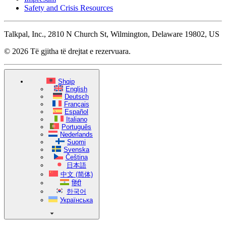
Safety and Crisis Resources
Talkpal, Inc., 2810 N Church St, Wilmington, Delaware 19802, US
© 2026 Të gjitha të drejtat e rezervuara.
Shqip
English
Deutsch
Français
Español
Italiano
Português
Nederlands
Suomi
Svenska
Čeština
日本語
中文 (简体)
हिंदी
한국어
Українська