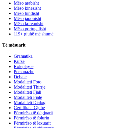
Mëso arabisht
Mëso kinezisht
Mëso hindisht
Mëso japonisht
Mëso koreanisht
Mëso portugalisht
119+ gjuhë më shumë
Të mësuarit
Gramatika
Kurse
Roleplay-e
Personazhe
Debate
Modaliteti Foto
Modaliteti Thirrje
Modaliteti Fjali
Modaliteti Fjalë
Modaliteti Dialog
Certifikata Gjuhe
Përmirëso të dëgjuarit
Përmirëso të folurin
Përmirëso të lexuarit