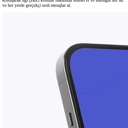
konuşarak ilgi çekici konular hakkında sohbet et ve istediğin her an
ve her yerde gerçekçi sesli mesajlar al.