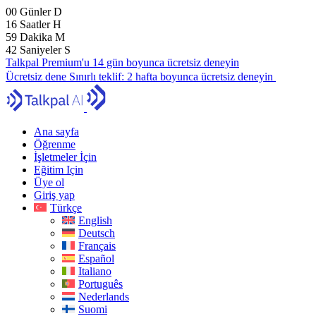
00
Günler
D
16
Saatler
H
59
Dakika
M
41
Saniyeler
S
Talkpal Premium'u 14 gün boyunca ücretsiz deneyin
Ücretsiz dene
Sınırlı teklif:
2 hafta boyunca ücretsiz deneyin
Ana sayfa
Öğrenme
İşletmeler İçin
Eğitim Için
Üye ol
Giriş yap
Türkçe
English
Deutsch
Français
Español
Italiano
Português
Nederlands
Suomi