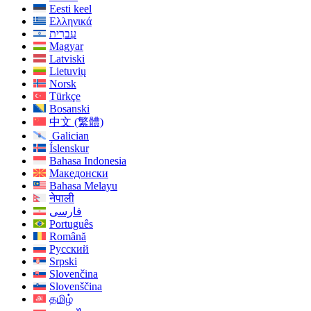
Eesti keel
Ελληνικά
עִברִית
Magyar
Latviski
Lietuvių
Norsk
Türkçe
Bosanski
中文 (繁體)
Galician
Íslenskur
Bahasa Indonesia
Македонски
Bahasa Melayu
नेपाली
فارسی
Português
Română
Русский
Srpski
Slovenčina
Slovenščina
தமிழ்