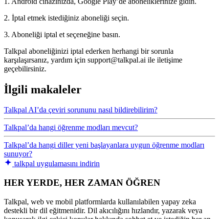
1. Android cihazınızda, Google Play’de aboneliklerinize gidin.
2. İptal etmek istediğiniz aboneliği seçin.
3. Aboneliği iptal et seçeneğine basın.
Talkpal aboneliğinizi iptal ederken herhangi bir sorunla
karşılaşırsanız, yardım için support@talkpal.ai ile iletişime
geçebilirsiniz.
İlgili makaleler
Talkpal AI’da çeviri sorununu nasıl bildirebilirim?
Talkpal’da hangi öğrenme modları mevcut?
Talkpal’da hangi diller yeni başlayanlara uygun öğrenme modları
sunuyor?
talkpal uygulamasını indirin
HER YERDE, HER ZAMAN ÖĞREN
Talkpal, web ve mobil platformlarda kullanılabilen yapay zeka
destekli bir dil eğitmenidir. Dil akıcılığını hızlandır, yazarak veya