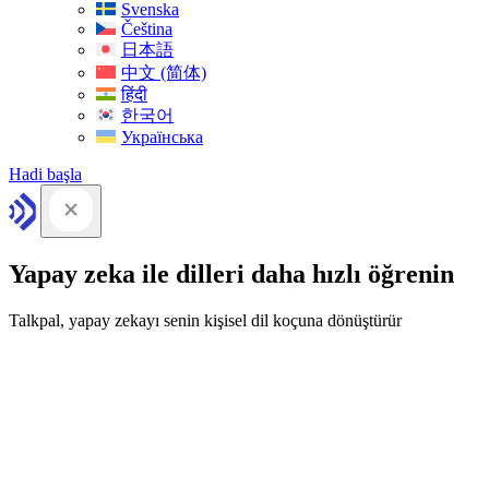
Svenska
Čeština
日本語
中文 (简体)
हिंदी
한국어
Українська
Hadi başla
Yapay zeka ile dilleri daha hızlı öğrenin
Talkpal, yapay zekayı senin kişisel dil koçuna dönüştürür