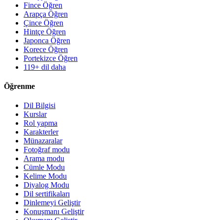
Fince Öğren
Arapça Öğren
Çince Öğren
Hintçe Öğren
Japonca Öğren
Korece Öğren
Portekizce Öğren
119+ dil daha
Öğrenme
Dil Bilgisi
Kurslar
Rol yapma
Karakterler
Münazaralar
Fotoğraf modu
Arama modu
Cümle Modu
Kelime Modu
Diyalog Modu
Dil sertifikaları
Dinlemeyi Geliştir
Konuşmanı Geliştir