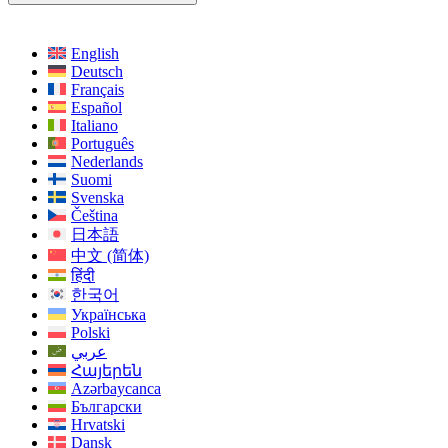
English
Deutsch
Français
Español
Italiano
Português
Nederlands
Suomi
Svenska
Čeština
日本語
中文 (简体)
हिंदी
한국어
Українська
Polski
عربي
Հայերեն
Azərbaycanca
Български
Hrvatski
Dansk