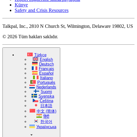
Künye
Safety and Crisis Resources
Talkpal, Inc., 2810 N Church St, Wilmington, Delaware 19802, US
© 2026 Tüm hakları saklıdır.
Türkçe
English
Deutsch
Français
Español
Italiano
Português
Nederlands
Suomi
Svenska
Čeština
日本語
中文 (简体)
हिंदी
한국어
Українська