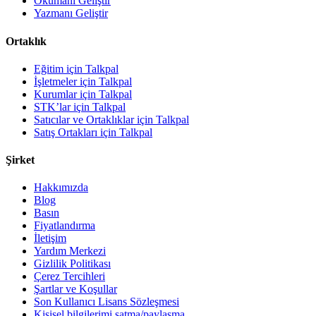
Okumanı Geliştir
Yazmanı Geliştir
Ortaklık
Eğitim için Talkpal
İşletmeler için Talkpal
Kurumlar için Talkpal
STK’lar için Talkpal
Satıcılar ve Ortaklıklar için Talkpal
Satış Ortakları için Talkpal
Şirket
Hakkımızda
Blog
Basın
Fiyatlandırma
İletişim
Yardım Merkezi
Gizlilik Politikası
Çerez Tercihleri
Şartlar ve Koşullar
Son Kullanıcı Lisans Sözleşmesi
Kişisel bilgilerimi satma/paylaşma