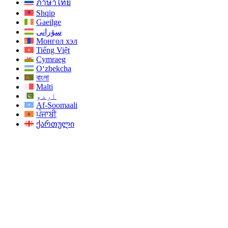
ภาษาไทย
Shqip
Gaeilge
سۆرانی
Монгол хэл
Tiếng Việt
Cymraeg
O‘zbekcha
বাংলা
Malti
اردو
Af-Soomaali
ਪੰਜਾਬੀ
ქართული