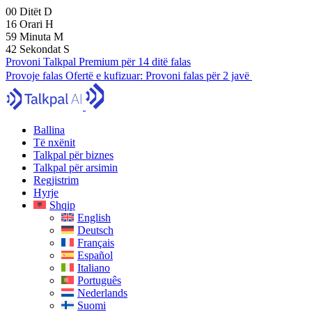
00
Ditët
D
16
Orari
H
59
Minuta
M
41
Sekondat
S
Provoni Talkpal Premium për 14 ditë falas
Provoje falas
Ofertë e kufizuar:
Provoni falas për 2 javë
Ballina
Të nxënit
Talkpal për biznes
Talkpal për arsimin
Regjistrim
Hyrje
Shqip
English
Deutsch
Français
Español
Italiano
Português
Nederlands
Suomi