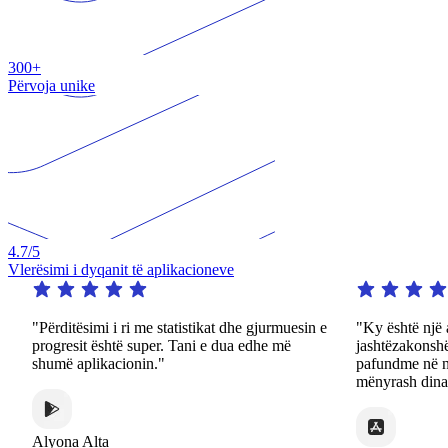
300+
Përvoja unike
4.7
/5
Vlerësimi i dyqanit të aplikacioneve
ërditësimi i ri me statistikat dhe gjurmuesin e
"Ky është një aplikaci
ogresit është super. Tani e dua edhe më
jashtëzakonshëm. Ajo 
umë aplikacionin."
pafundme në një shum
mënyrash dinamike dhe
yona Alta