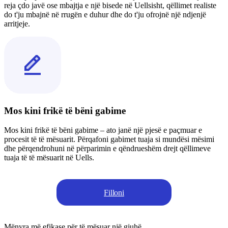
reja çdo javë ose mbajtja e një bisede në Uellsisht, qëllimet realiste
do t'ju mbajnë në rrugën e duhur dhe do t'ju ofrojnë një ndjenjë
arritjeje.
Mos kini frikë të bëni gabime
Mos kini frikë të bëni gabime – ato janë një pjesë e paçmuar e
procesit të të mësuarit. Përqafoni gabimet tuaja si mundësi mësimi
dhe përqendrohuni në përparimin e qëndrueshëm drejt qëllimeve
tuaja të të mësuarit në Uells.
Filloni
Mënyra më efikase për të mësuar një gjuhë