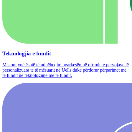
Teknologjia e fundit
Misioni ynë është të udhëheqim ngarkesën në ofrimin e përvojave të
personalizuara të të mësuarit në Uells duke përdorur përparimet më
të fundit në teknologjinë më të fundit.