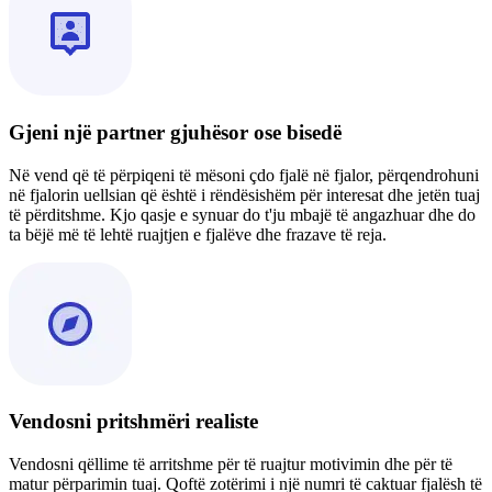
Gjeni një partner gjuhësor ose bisedë
Në vend që të përpiqeni të mësoni çdo fjalë në fjalor, përqendrohuni
në fjalorin uellsian që është i rëndësishëm për interesat dhe jetën tuaj
të përditshme. Kjo qasje e synuar do t'ju mbajë të angazhuar dhe do
ta bëjë më të lehtë ruajtjen e fjalëve dhe frazave të reja.
Vendosni pritshmëri realiste
Vendosni qëllime të arritshme për të ruajtur motivimin dhe për të
matur përparimin tuaj. Qoftë zotërimi i një numri të caktuar fjalësh të