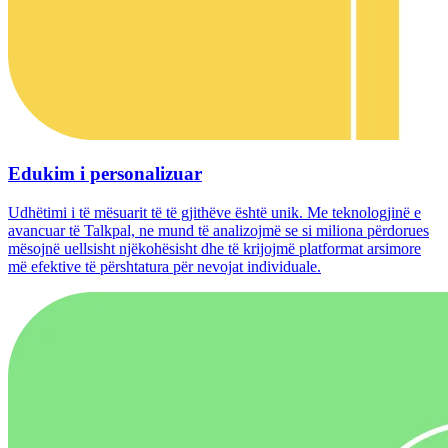
Edukim i personalizuar
Udhëtimi i të mësuarit të të gjithëve është unik. Me teknologjinë e
avancuar të Talkpal, ne mund të analizojmë se si miliona përdorues
mësojnë uellsisht njëkohësisht dhe të krijojmë platformat arsimore
më efektive të përshtatura për nevojat individuale.