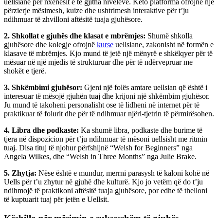
uellsiane për nxënësit e të gjitha niveleve. Këto platforma ofrojnë një
përzierje mësimesh, kuize dhe ushtrimesh interaktive për t’ju
ndihmuar të zhvilloni aftësitë tuaja gjuhësore.
2. Shkollat e gjuhës dhe klasat e mbrëmjes:
Shumë shkolla
gjuhësore dhe kolegje ofrojnë
kurse
uellsiane, zakonisht në formën e
klasave të mbrëmjes. Kjo mund të jetë një mënyrë e shkëlqyer për të
mësuar në një mjedis të strukturuar dhe për të ndërvepruar me
shokët e tjerë.
3. Shkëmbimi gjuhësor:
Gjeni një folës amtare uellsian që është i
interesuar të mësojë gjuhën tuaj dhe krijoni një shkëmbim gjuhësor.
Ju mund të takoheni personalisht ose të lidheni në internet për të
praktikuar të folurit dhe për të ndihmuar njëri-tjetrin të përmirësohen.
4. Libra dhe podkaste:
Ka shumë libra, podkaste dhe burime të
tjera në dispozicion për t’ju ndihmuar të mësoni uellsisht me ritmin
tuaj. Disa tituj të njohur përfshijnë “Welsh for Beginners” nga
Angela Wilkes, dhe “Welsh in Three Months” nga Julie Brake.
5. Zhytja:
Nëse është e mundur, merrni parasysh të kaloni kohë në
Uells për t’u zhytur në gjuhë dhe kulturë. Kjo jo vetëm që do t’ju
ndihmojë të praktikoni aftësitë tuaja gjuhësore, por edhe të thelloni
të kuptuarit tuaj për jetën e Uellsit.