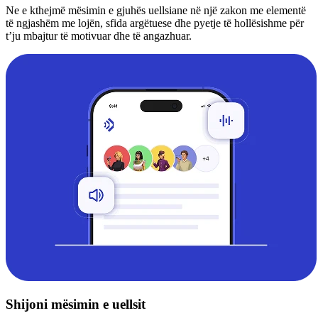
Ne e kthejmë mësimin e gjuhës uellsiane në një zakon me elementë
të ngjashëm me lojën, sfida argëtuese dhe pyetje të hollësishme për
t’ju mbajtur të motivuar dhe të angazhuar.
Shijoni mësimin e uellsit