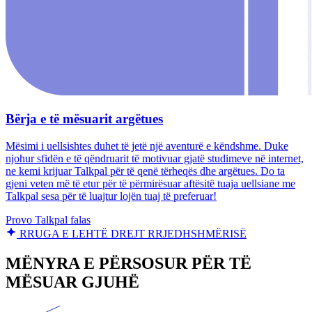
Bërja e të mësuarit argëtues
Mësimi i uellsishtes duhet të jetë një aventurë e këndshme. Duke
njohur sfidën e të qëndruarit të motivuar gjatë studimeve në internet,
ne kemi krijuar Talkpal për të qenë tërheqës dhe argëtues. Do ta
gjeni veten më të etur për të përmirësuar aftësitë tuaja uellsiane me
Talkpal sesa për të luajtur lojën tuaj të preferuar!
Provo Talkpal falas
RRUGA E LEHTË DREJT RRJEDHSHMËRISË
MËNYRA E PËRSOSUR PËR TË
MËSUAR GJUHË