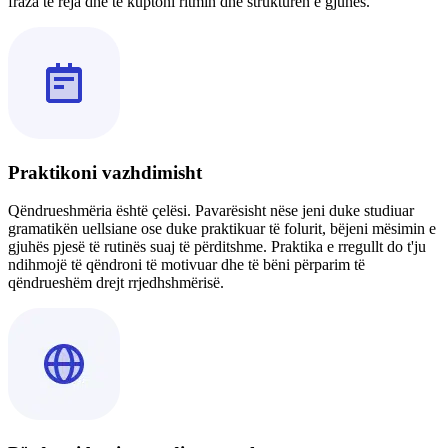
fraza të reja dhe të kuptoni ritmin dhe strukturën e gjuhës.
Praktikoni vazhdimisht
Qëndrueshmëria është çelësi. Pavarësisht nëse jeni duke studiuar
gramatikën uellsiane ose duke praktikuar të folurit, bëjeni mësimin e
gjuhës pjesë të rutinës suaj të përditshme. Praktika e rregullt do t'ju
ndihmojë të qëndroni të motivuar dhe të bëni përparim të
qëndrueshëm drejt rrjedhshmërisë.