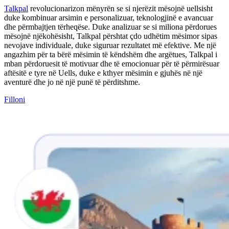
Talkpal
revolucionarizon mënyrën se si njerëzit mësojnë uellsisht
duke kombinuar arsimin e personalizuar, teknologjinë e avancuar
dhe përmbajtjen tërheqëse. Duke analizuar se si miliona përdorues
mësojnë njëkohësisht, Talkpal përshtat çdo udhëtim mësimor sipas
nevojave individuale, duke siguruar rezultatet më efektive. Me një
angazhim për ta bërë mësimin të këndshëm dhe argëtues, Talkpal i
mban përdoruesit të motivuar dhe të emocionuar për të përmirësuar
aftësitë e tyre në Uells, duke e kthyer mësimin e gjuhës në një
aventurë dhe jo në një punë të përditshme.
Filloni