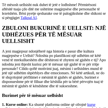
Të mësosh uellsisht nuk duhet të jetë e lodhshme! Përmirësoni
aftësitë tuaja çdo ditë me ushtrime magjepsëse dhe personazhe të
lezetshëm. Bëni pyetje qesharake ose të palogjikshme dhe shikoni se
si përgjigjet
Talkpal AI
.
ZBULONI BUKURINË E UELLSIT: NJË
UDHËZUES PËR TË MËSUAR
UELLSISHT
A jeni magjepsur ndonjëherë nga historia e pasur dhe kultura
magjepsëse e Uellsit? Ndoshta po planifikoni një udhëtim në këtë
vend të mrekullueshëm dhe dëshironi të zhyteni në gjuhën e tij? Apo
ndoshta jeni thjesht kurioz për të mësuar një gjuhë të re për rritje
personale? Cilido qoftë motivimi juaj, mësimi i uellsishtes mund të
jetë një udhëtim shpërblyes dhe emocionues. Në këtë artikull, ne do
të shqyrtojmë përfitimet e mësimit të gjuhës së gjuhës, burimet e
disponueshme për të filluar dhe këshilla për ta bërë përvojën tuaj të
mësimit të gjuhës të këndshme dhe të suksesshme.
Burimet për të mësuar uellsisht
1. Kurse online:
Ka shumë platforma online që ofrojnë
kurse