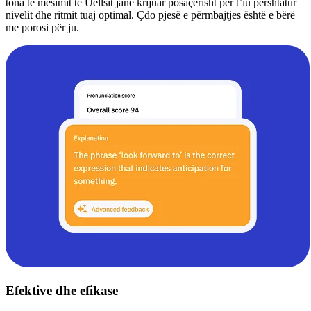
tona të mësimit të Uellsit janë krijuar posaçërisht për t’iu përshtatur
nivelit dhe ritmit tuaj optimal. Çdo pjesë e përmbajtjes është e bërë
me porosi për ju.
Efektive dhe efikase