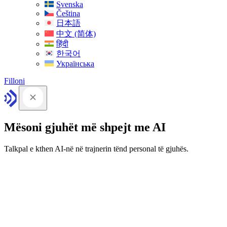
Svenska
Čeština
日本語
中文 (简体)
हिंदी
한국어
Українська
Filloni
Mësoni gjuhët më shpejt me AI
Talkpal e kthen AI-në në trajnerin tënd personal të gjuhës.