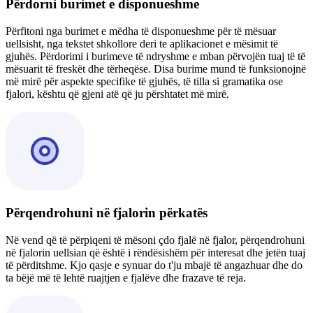
Përdorni burimet e disponueshme
Përfitoni nga burimet e mëdha të disponueshme për të mësuar
uellsisht, nga tekstet shkollore deri te aplikacionet e mësimit të
gjuhës. Përdorimi i burimeve të ndryshme e mban përvojën tuaj të të
mësuarit të freskët dhe tërheqëse. Disa burime mund të funksionojnë
më mirë për aspekte specifike të gjuhës, të tilla si gramatika ose
fjalori, kështu që gjeni atë që ju përshtatet më mirë.
Përqendrohuni në fjalorin përkatës
Në vend që të përpiqeni të mësoni çdo fjalë në fjalor, përqendrohuni
në fjalorin uellsian që është i rëndësishëm për interesat dhe jetën tuaj
të përditshme. Kjo qasje e synuar do t'ju mbajë të angazhuar dhe do
ta bëjë më të lehtë ruajtjen e fjalëve dhe frazave të reja.