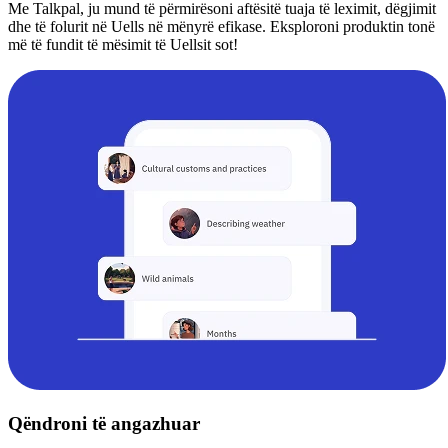
Me Talkpal, ju mund të përmirësoni aftësitë tuaja të leximit, dëgjimit
dhe të folurit në Uells në mënyrë efikase. Eksploroni produktin tonë
më të fundit të mësimit të Uellsit sot!
Qëndroni të angazhuar