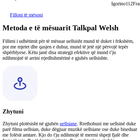
Igorino112France
Filloni të mësoni
Metoda e të mësuarit Talkpal Welsh
Fillimi i udhëtimit për të mësuar uellsisht mund të duket i frikshëm,
por me mjetet dhe qasjen e duhur, mund të jetë një përvojë tepër
shpërblyese. Këtu janë disa strategji efektive që mund t’ju
ndihmojnë të arrini rrjedhshmërinë e gjuhës uellsishte.
Zhytuni
Zhytuni plotësisht në gjuhën
uellsiane
. Rrethohuni me uellsinë duke
parë filma uellsian, duke dëgjuar muzikë uellsiane ose duke biseduar
me folësit amtare. Kjo do t'ju ndihmojë të merrni shpejt fjalë dhe