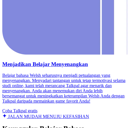
Menjadikan Belajar Menyenangkan
Belajar bahasa Welsh seharusnya menjadi petualangan yang
menyenangkan. Menyadari tantangan untuk tetap termotivasi selama
studi online, kami telah merancang Talkpal agar menarik dan
menyenangkan. Anda akan menemukan diri Anda lebih
bersemangat untuk meningkatkan keterampilan Welsh Anda dengan
Talkpal daripada memainkan game favorit Anda!
Coba Talkpal gratis
JALAN MUDAH MENUJU KEFASIHAN