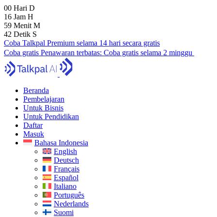
00
Hari
D
16
Jam
H
59
Menit
M
41
Detik
S
Coba Talkpal Premium selama 14 hari secara gratis
Coba gratis
Penawaran terbatas:
Coba gratis selama 2 minggu
Beranda
Pembelajaran
Untuk Bisnis
Untuk Pendidikan
Daftar
Masuk
Bahasa Indonesia
English
Deutsch
Français
Español
Italiano
Português
Nederlands
Suomi