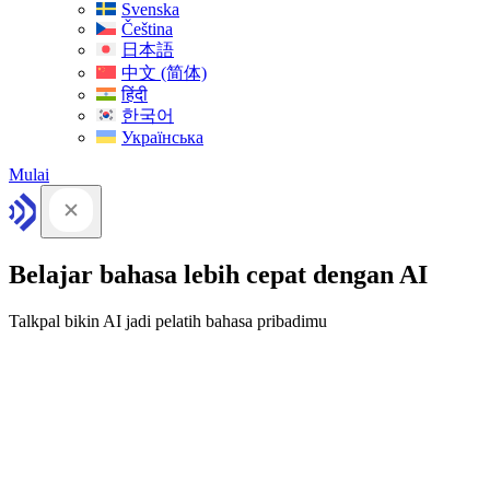
Svenska
Čeština
日本語
中文 (简体)
हिंदी
한국어
Українська
Mulai
Belajar bahasa lebih cepat dengan AI
Talkpal bikin AI jadi pelatih bahasa pribadimu