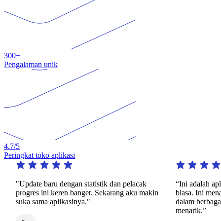
300+
Pengalaman unik
4.7
/5
Peringkat toko aplikasi
Update baru dengan statistik dan pelacak
“Ini adalah aplikasi 
rogres ini keren banget. Sekarang aku makin
biasa. Ini menawarka
uka sama aplikasinya."
dalam berbagai maca
menarik.”