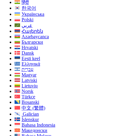
हिंदी
한국어
Українська
Polski
عربي
Հայերեն
Azərbaycanca
Български
Hrvatski
Dansk
Eesti keel
Ελληνικά
עִברִית
Magyar
Latviski
Lietuvių
Norsk
Türkçe
Bosanski
中文 (繁體)
Galician
Íslenskur
Bahasa Indonesia
Македонски
Bahasa Melayu