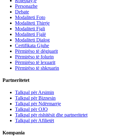
Roleplay-e
Personazhe
Debate
Modaliteti Foto
Modaliteti Thirrje
Modaliteti Fjali
Modaliteti Fjalë
Modaliteti Dialog
Certifikata Gjuhe
Përmirëso të dëgjuarit
Përmirëso të folurin
Përmirëso të lexuarit
Përmirëso të shkruarin
Partneritetet
Talkpal për Arsimin
Talkpal për Biznesin
Talkpal për Ndërmarrje
Talkpal për OJQ
Talkpal për rishitësit dhe partneritetet
Talkpal për Afilietët
Kompania