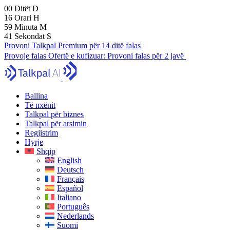
00
Ditët
D
16
Orari
H
59
Minuta
M
40
Sekondat
S
Provoni Talkpal Premium për 14 ditë falas
Provoje falas
Ofertë e kufizuar:
Provoni falas për 2 javë
Ballina
Të nxënit
Talkpal për biznes
Talkpal për arsimin
Regjistrim
Hyrje
Shqip
English
Deutsch
Français
Español
Italiano
Português
Nederlands
Suomi