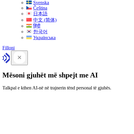
Svenska
Čeština
日本語
中文 (简体)
हिंदी
한국어
Українська
Filloni
Mësoni gjuhët më shpejt me AI
Talkpal e kthen AI-në në trajnerin tënd personal të gjuhës.