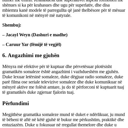
shënues si ka për krahasues dhe ugu për superlativ, dhe disa
mbiemra kanë modele të parregullta që janë thelbësore për të mësuar
të komunikoni në mënyrë më natyrale.
Shembuj:
– Jacayl Weyn (Dashuri e madhe)
– Caruur Yar (fëmijë të vegjël)
6. Angazhimi me gjuhën
Mënyra më efektive për të kuptuar dhe përvetësuar plotësisht
gramatikën somaleze është angazhimi i vazhdueshëm me gjuhën.
Duke lexuar letërsinë somaleze, duke dëgjuar radio somaleze, duke
parë filma ose seriale televizive somaleze dhe duke komunikuar në
mënyrë aktive me folësit amtare, ju do të përforconi të kuptuarit tuaj
të gramatikës duke zgjeruar fjalorin tuaj.
Përfundimi
Megjithëse gramatika somaleze mund të duket e ndërlikuar, ju mund
të bëheni të aftë në këtë gjuhë të bukur me përkushtim, praktikë dhe
entuziazëm. Duke u fokusuar në rregullat themelore dhe duke u