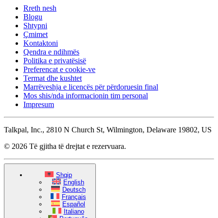
Rreth nesh
Blogu
Shtypni
Çmimet
Kontaktoni
Qendra e ndihmës
Politika e privatësisë
Preferencat e cookie-ve
Termat dhe kushtet
Marrëveshja e licencës për përdoruesin final
Mos shis/nda informacionin tim personal
Impresum
Talkpal, Inc., 2810 N Church St, Wilmington, Delaware 19802, US
© 2026 Të gjitha të drejtat e rezervuara.
Shqip
English
Deutsch
Français
Español
Italiano