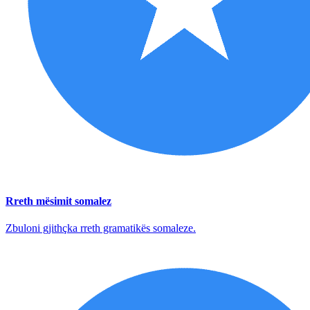
Rreth mësimit somalez
Zbuloni gjithçka rreth gramatikës somaleze.