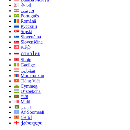
नेपाली
فارسی
Português
Română
Русский
Srpski
Slovenčina
Slovenščina
தமிழ்
ภาษาไทย
Shqip
Gaeilge
سۆرانی
Монгол хэл
Tiếng Việt
Cymraeg
O‘zbekcha
বাংলা
Malti
اردو
Af-Soomaali
ਪੰਜਾਬੀ
ქართული