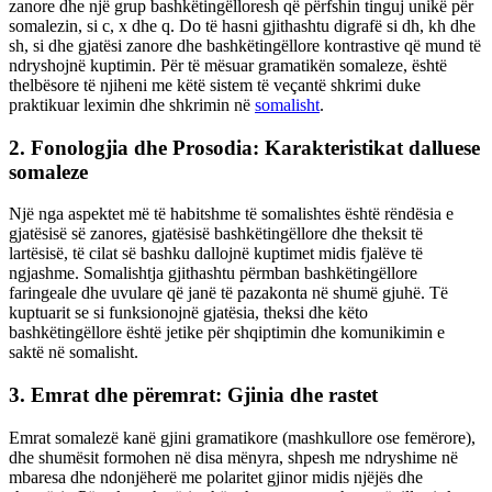
zanore dhe një grup bashkëtingëlloresh që përfshin tinguj unikë për
somalezin, si c, x dhe q. Do të hasni gjithashtu digrafë si dh, kh dhe
sh, si dhe gjatësi zanore dhe bashkëtingëllore kontrastive që mund të
ndryshojnë kuptimin. Për të mësuar gramatikën somaleze, është
thelbësore të njiheni me këtë sistem të veçantë shkrimi duke
praktikuar leximin dhe shkrimin në
somalisht
.
2. Fonologjia dhe Prosodia: Karakteristikat dalluese
somaleze
Një nga aspektet më të habitshme të somalishtes është rëndësia e
gjatësisë së zanores, gjatësisë bashkëtingëllore dhe theksit të
lartësisë, të cilat së bashku dallojnë kuptimet midis fjalëve të
ngjashme. Somalishtja gjithashtu përmban bashkëtingëllore
faringeale dhe uvulare që janë të pazakonta në shumë gjuhë. Të
kuptuarit se si funksionojnë gjatësia, theksi dhe këto
bashkëtingëllore është jetike për shqiptimin dhe komunikimin e
saktë në somalisht.
3. Emrat dhe përemrat: Gjinia dhe rastet
Emrat somalezë kanë gjini gramatikore (mashkullore ose femërore),
dhe shumësit formohen në disa mënyra, shpesh me ndryshime në
mbaresa dhe ndonjëherë me polaritet gjinor midis njëjës dhe