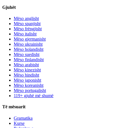
Gjuhët
Mëso anglisht
Mëso spanjisht
Mëso frëngjisht
Mëso italisht
Mëso gjermanisht
Mëso ukrainisht
Mëso holandisht
Mëso suedisht
Mëso finlandisht
Mëso arabisht
Mëso kinezisht
Mëso hindisht
Mëso japonisht
Mëso koreanisht
Mëso portugalisht
119+ gjuhë më shumë
Të mësuarit
Gramatika
Kurse