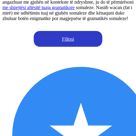
angazhuar me gjuhën në kontekste të ndryshme, ju do të përmirësoni
me shpejtësi aftësitë tuaja gramatikore
somaleze. Nasiib wacan (fat i
mirë) me udhëtimin tuaj në gjuhën somaleze dhe kënaquni duke
zbuluar botën enigmatike por magjepsëse të gramatikës somaleze!
Filloni