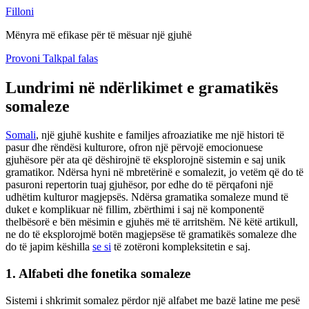
Filloni
Mënyra më efikase për të mësuar një gjuhë
Provoni Talkpal falas
Lundrimi në ndërlikimet e gramatikës
somaleze
Somali
, një gjuhë kushite e familjes afroaziatike me një histori të
pasur dhe rëndësi kulturore, ofron një përvojë emocionuese
gjuhësore për ata që dëshirojnë të eksplorojnë sistemin e saj unik
gramatikor. Ndërsa hyni në mbretërinë e somalezit, jo vetëm që do të
pasuroni repertorin tuaj gjuhësor, por edhe do të përqafoni një
udhëtim kulturor magjepsës. Ndërsa gramatika somaleze mund të
duket e komplikuar në fillim, zbërthimi i saj në komponentë
thelbësorë e bën mësimin e gjuhës më të arritshëm. Në këtë artikull,
ne do të eksplorojmë botën magjepsëse të gramatikës somaleze dhe
do të japim këshilla
se si
të zotëroni kompleksitetin e saj.
1. Alfabeti dhe fonetika somaleze
Sistemi i shkrimit somalez përdor një alfabet me bazë latine me pesë