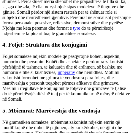
shumësit. Përcaktueshmëria shënohet me prapashtesa të tilla si -ka, -
ta, -ga dhe -da, të cilat ndryshojnë sipas modeleve të tingujve dhe
gjinisë. Somali përdor një sistem rastesh për të shënuar role si
subjekti dhe marrëdhëniet gjenitive. Përemrat në somalisht përfshijnë
forma personale, posesive, refleksive, demonstrative dhe pyetëse.
Njohja me këta përemra dhe format e
tyre
do të përmirësojë
ndjeshëm të kuptuarit tuaj të gramatikës somaleze.
4. Foljet: Struktura dhe konjugimi
Foljet somaleze ndjekin modele që pasqyrojnë kohën, aspektin,
humorin dhe personin. Kohët dhe aspektet e përdorura zakonisht
përfshijnë të tashmen, të kaluarën dhe të ardhmen, së bashku me
humorin e tillë si kushtëzues,
imperativ
dhe nënlidhës. Mohimi
zakonisht formohet me grimca të vendosura para foljes, dhe
marrëveshja e personit tregohet përmes afiksave dhe grimcave.
Mësimi i rregullave të konjugimit të foljeve dhe grimcave të fjalisë
do të përmirësojë aftësinë tuaj për të komunikuar në mënyrë efektive
në Somali.
5. Mbiemrat: Marrëveshja dhe vendosja
Në gramatikën somaleze, mbiemrat zakonisht ndjekin emrin që
modifikojnë dhe duhet të pajtohen, aty ku kërkohet, në gjini dhe
numër me emrin. Krahasuesit dhe superlativët shpesh formohen me