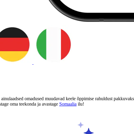
le ainulaadsed omadused muudavad keele õppimise rahuldust pakkuvaks 
lustage oma teekonda ja avastage
Somaalia
ilu!