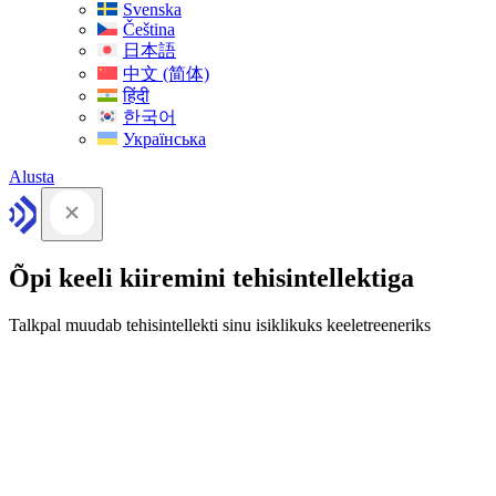
Svenska
Čeština
日本語
中文 (简体)
हिंदी
한국어
Українська
Alusta
Õpi keeli kiiremini tehisintellektiga
Talkpal muudab tehisintellekti sinu isiklikuks keeletreeneriks