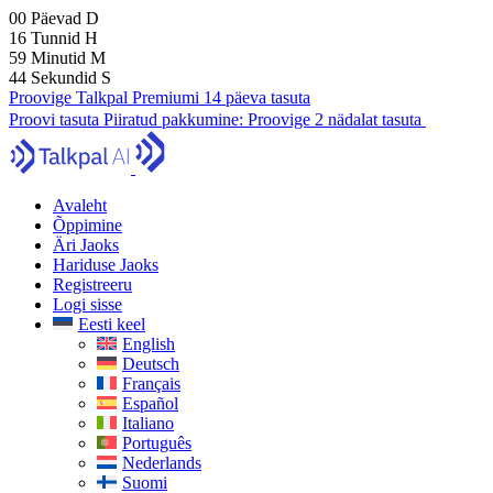
00
Päevad
D
16
Tunnid
H
59
Minutid
M
43
Sekundid
S
Proovige Talkpal Premiumi 14 päeva tasuta
Proovi tasuta
Piiratud pakkumine:
Proovige 2 nädalat tasuta
Avaleht
Õppimine
Äri Jaoks
Hariduse Jaoks
Registreeru
Logi sisse
Eesti keel
English
Deutsch
Français
Español
Italiano
Português
Nederlands
Suomi