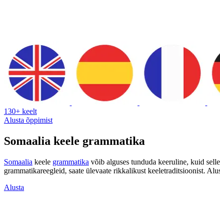
130+ keelt
Alusta õppimist
Somaalia keele grammatika
Somaalia
keele
grammatika
võib alguses tunduda keeruline, kuid sel
grammatikareegleid, saate ülevaate rikkalikust keeletraditsioonist. A
Alusta