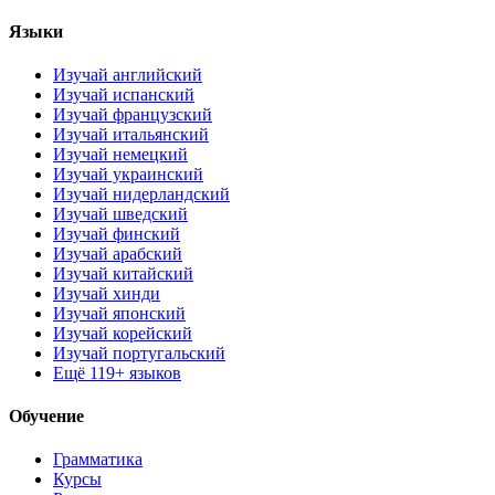
Языки
Изучай английский
Изучай испанский
Изучай французский
Изучай итальянский
Изучай немецкий
Изучай украинский
Изучай нидерландский
Изучай шведский
Изучай финский
Изучай арабский
Изучай китайский
Изучай хинди
Изучай японский
Изучай корейский
Изучай португальский
Ещё 119+ языков
Обучение
Грамматика
Курсы