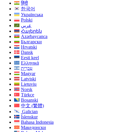
हिंदी
한국어
Українська
Polski
عربي
Հայերեն
Azərbaycanca
Български
Hrvatski
Dansk
Eesti keel
Ελληνικά
עִברִית
Magyar
Latviski
Lietuvių
Norsk
Türkçe
Bosanski
中文 (繁體)
Galician
Íslenskur
Bahasa Indonesia
Македонски