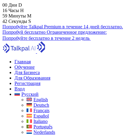
00
Дни
D
16
Часы
H
59
Минуты
M
41
Секунды
S
Попробуйте Talkpal Premium в течение 14 дней бесплатно.
Попробуй бесплатно
Ограниченное предложение:
Попробуйте бесплатно в течение 2 недель
Главная
Обучение
Для Бизнеса
Для Образования
Регистрация
Вход
Русский
English
Deutsch
Français
Español
Italiano
Português
Nederlands