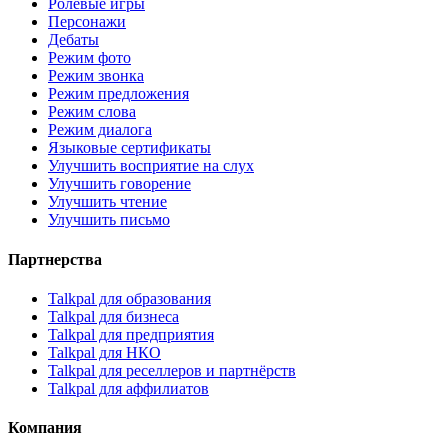
Ролевые игры
Персонажи
Дебаты
Режим фото
Режим звонка
Режим предложения
Режим слова
Режим диалога
Языковые сертификаты
Улучшить восприятие на слух
Улучшить говорение
Улучшить чтение
Улучшить письмо
Партнерства
Talkpal для образования
Talkpal для бизнеса
Talkpal для предприятия
Talkpal для НКО
Talkpal для реселлеров и партнёрств
Talkpal для аффилиатов
Компания