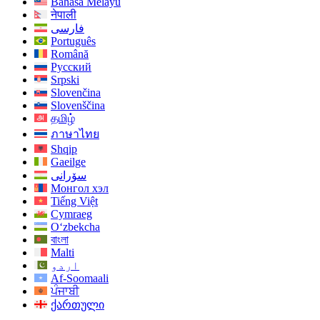
Bahasa Melayu
नेपाली
فارسی
Português
Română
Русский
Srpski
Slovenčina
Slovenščina
தமிழ்
ภาษาไทย
Shqip
Gaeilge
سۆرانی
Монгол хэл
Tiếng Việt
Cymraeg
O‘zbekcha
বাংলা
Malti
اردو
Af-Soomaali
ਪੰਜਾਬੀ
ქართული