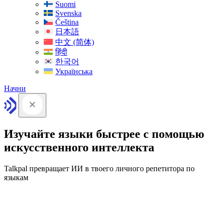
Suomi
Svenska
Čeština
日本語
中文 (简体)
हिंदी
한국어
Українська
Начни
Изучайте языки быстрее с помощью
искусственного интеллекта
Talkpal превращает ИИ в твоего личного репетитора по
языкам