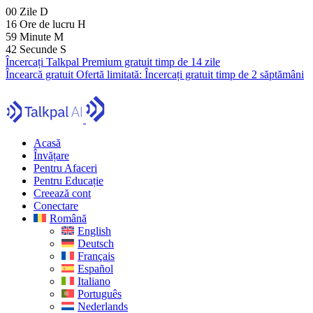
00
Zile
D
16
Ore de lucru
H
59
Minute
M
41
Secunde
S
Încercați Talkpal Premium gratuit timp de 14 zile
Încearcă gratuit
Ofertă limitată:
Încercați gratuit timp de 2 săptămâni
Acasă
Învățare
Pentru Afaceri
Pentru Educație
Creează cont
Conectare
Română
English
Deutsch
Français
Español
Italiano
Português
Nederlands