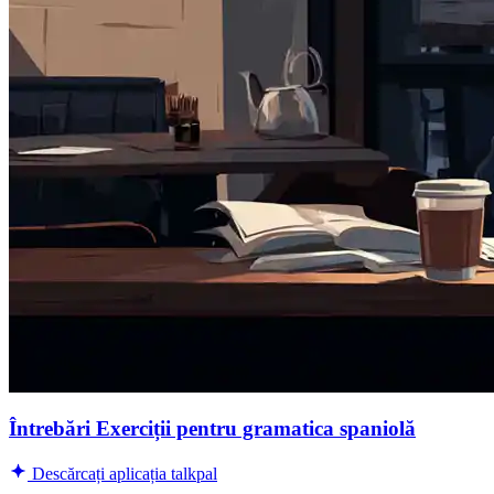
Întrebări Exerciții pentru gramatica spaniolă
Descărcați aplicația talkpal