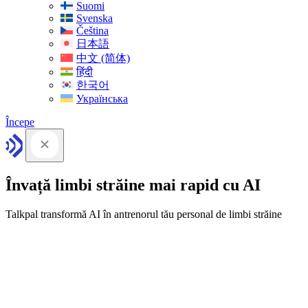
Suomi
Svenska
Čeština
日本語
中文 (简体)
हिंदी
한국어
Українська
Începe
Învață limbi străine mai rapid cu AI
Talkpal transformă AI în antrenorul tău personal de limbi străine