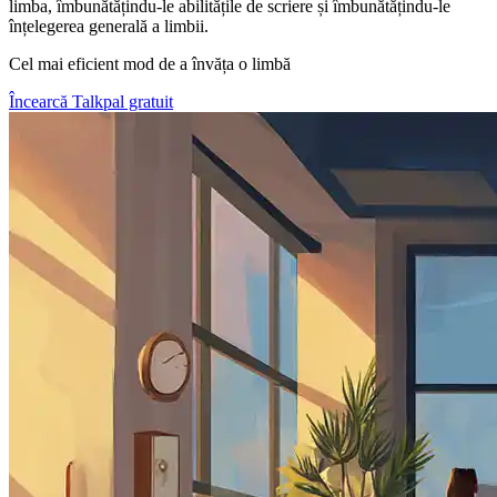
limba, îmbunătățindu-le abilitățile de scriere și îmbunătățindu-le
înțelegerea generală a limbii.
Cel mai eficient mod de a învăța o limbă
Încearcă Talkpal gratuit