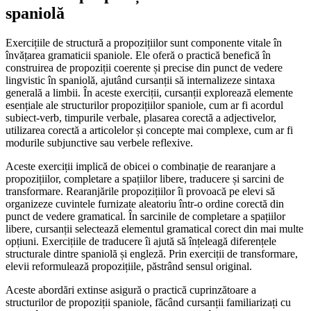
spaniolă
Exercițiile de structură a propozițiilor sunt componente vitale în
învățarea gramaticii spaniole. Ele oferă o practică benefică în
construirea de propoziții coerente și precise din punct de vedere
lingvistic în spaniolă, ajutând cursanții să internalizeze sintaxa
generală a limbii. În aceste exerciții, cursanții explorează elemente
esențiale ale structurilor propozițiilor spaniole, cum ar fi acordul
subiect-verb, timpurile verbale, plasarea corectă a adjectivelor,
utilizarea corectă a articolelor și concepte mai complexe, cum ar fi
modurile subjunctive sau verbele reflexive.
Aceste exerciții implică de obicei o combinație de rearanjare a
propozițiilor, completare a spațiilor libere, traducere și sarcini de
transformare. Rearanjările propozițiilor îi provoacă pe elevi să
organizeze cuvintele furnizate aleatoriu într-o ordine corectă din
punct de vedere gramatical. În sarcinile de completare a spațiilor
libere, cursanții selectează elementul gramatical corect din mai multe
opțiuni. Exercițiile de traducere îi ajută să înțeleagă diferențele
structurale dintre spaniolă și engleză. Prin exerciții de transformare,
elevii reformulează propozițiile, păstrând sensul original.
Aceste abordări extinse asigură o practică cuprinzătoare a
structurilor de propoziții spaniole, făcând cursanții familiarizați cu