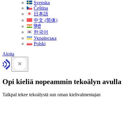
Svenska
Čeština
日本語
中文 (简体)
हिंदी
한국어
Українська
Polski
Aloita
Opi kieliä nopeammin tekoälyn avulla
Talkpal tekee tekoälystä sun oman kielivalmentajan