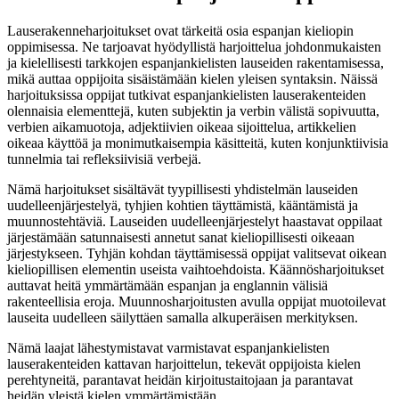
Lauserakenneharjoitukset ovat tärkeitä osia espanjan kieliopin
oppimisessa. Ne tarjoavat hyödyllistä harjoittelua johdonmukaisten
ja kielellisesti tarkkojen espanjankielisten lauseiden rakentamisessa,
mikä auttaa oppijoita sisäistämään kielen yleisen syntaksin. Näissä
harjoituksissa oppijat tutkivat espanjankielisten lauserakenteiden
olennaisia elementtejä, kuten subjektin ja verbin välistä sopivuutta,
verbien aikamuotoja, adjektiivien oikeaa sijoittelua, artikkelien
oikeaa käyttöä ja monimutkaisempia käsitteitä, kuten konjunktiivisia
tunnelmia tai refleksiivisiä verbejä.
Nämä harjoitukset sisältävät tyypillisesti yhdistelmän lauseiden
uudelleenjärjestelyä, tyhjien kohtien täyttämistä, kääntämistä ja
muunnostehtäviä. Lauseiden uudelleenjärjestelyt haastavat oppilaat
järjestämään satunnaisesti annetut sanat kieliopillisesti oikeaan
järjestykseen. Tyhjän kohdan täyttämisessä oppijat valitsevat oikean
kieliopillisen elementin useista vaihtoehdoista. Käännösharjoitukset
auttavat heitä ymmärtämään espanjan ja englannin välisiä
rakenteellisia eroja. Muunnosharjoitusten avulla oppijat muotoilevat
lauseita uudelleen säilyttäen samalla alkuperäisen merkityksen.
Nämä laajat lähestymistavat varmistavat espanjankielisten
lauserakenteiden kattavan harjoittelun, tekevät oppijoista kielen
perehtyneitä, parantavat heidän kirjoitustaitojaan ja parantavat
heidän yleistä kielen ymmärtämistään.