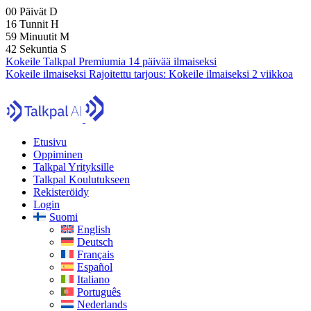
00
Päivät
D
16
Tunnit
H
59
Minuutit
M
40
Sekuntia
S
Kokeile Talkpal Premiumia 14 päivää ilmaiseksi
Kokeile ilmaiseksi
Rajoitettu tarjous:
Kokeile ilmaiseksi 2 viikkoa
Etusivu
Oppiminen
Talkpal Yrityksille
Talkpal Koulutukseen
Rekisteröidy
Login
Suomi
English
Deutsch
Français
Español
Italiano
Português
Nederlands