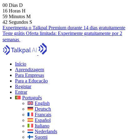
00
Dias
D
16
Horas
H
59
Minutos
M
41
Segundos
S
Experimenta o Talkpal Premium durante 14 dias gratuitamente
Teste grátis
Oferta limitada:
Experimente gratuitamente por 2
semanas
Início
Aprendizagem
Para Empresas
Para a Educação
Registar
Entrar
Português
English
Deutsch
Français
Español
Italiano
Nederlands
Suomi