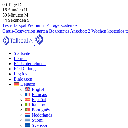
00
Tage
D
16
Stunden
H
59
Minuten
M
43
Sekunden
S
Teste Talkpal Premium 14 Tage kostenlos
Gratis-Testversion starten
Begrenztes Angebot:
2 Wochen kostenlos t
Startseite
Lernen
Für Unternehmen
Für Bildung
Leg los
Einloggen
Deutsch
English
Français
Español
Italiano
Português
Nederlands
Suomi
Svenska