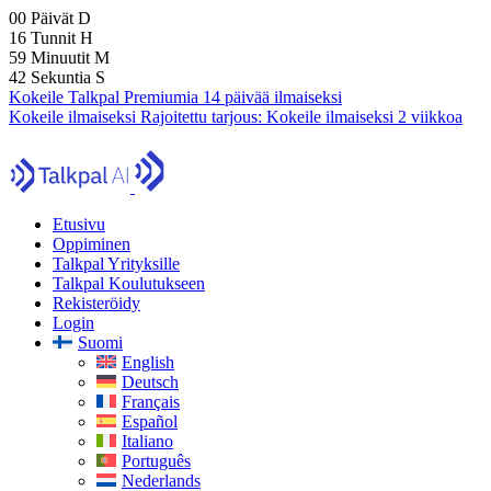
00
Päivät
D
16
Tunnit
H
59
Minuutit
M
41
Sekuntia
S
Kokeile Talkpal Premiumia 14 päivää ilmaiseksi
Kokeile ilmaiseksi
Rajoitettu tarjous:
Kokeile ilmaiseksi 2 viikkoa
Etusivu
Oppiminen
Talkpal Yrityksille
Talkpal Koulutukseen
Rekisteröidy
Login
Suomi
English
Deutsch
Français
Español
Italiano
Português
Nederlands