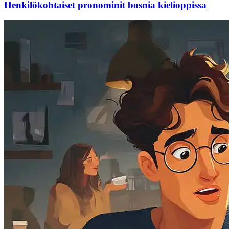
Henkilökohtaiset pronominit bosnia kielioppissa