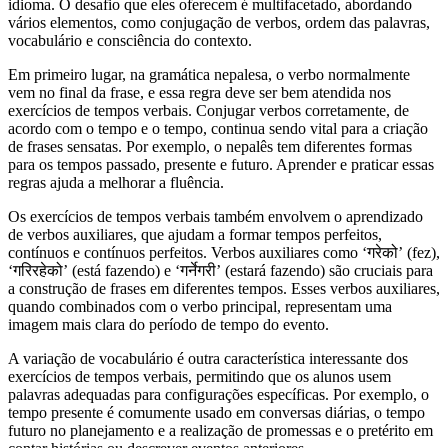
idioma. O desafio que eles oferecem é multifacetado, abordando
vários elementos, como conjugação de verbos, ordem das palavras,
vocabulário e consciência do contexto.
Em primeiro lugar, na gramática nepalesa, o verbo normalmente
vem no final da frase, e essa regra deve ser bem atendida nos
exercícios de tempos verbais. Conjugar verbos corretamente, de
acordo com o tempo e o tempo, continua sendo vital para a criação
de frases sensatas. Por exemplo, o nepalês tem diferentes formas
para os tempos passado, presente e futuro. Aprender e praticar essas
regras ajuda a melhorar a fluência.
Os exercícios de tempos verbais também envolvem o aprendizado
de verbos auxiliares, que ajudam a formar tempos perfeitos,
contínuos e contínuos perfeitos. Verbos auxiliares como ‘गरेको’ (fez),
‘गरिरहेको’ (está fazendo) e ‘गर्नेगरी’ (estará fazendo) são cruciais para
a construção de frases em diferentes tempos. Esses verbos auxiliares,
quando combinados com o verbo principal, representam uma
imagem mais clara do período de tempo do evento.
A variação de vocabulário é outra característica interessante dos
exercícios de tempos verbais, permitindo que os alunos usem
palavras adequadas para configurações específicas. Por exemplo, o
tempo presente é comumente usado em conversas diárias, o tempo
futuro no planejamento e a realização de promessas e o pretérito em