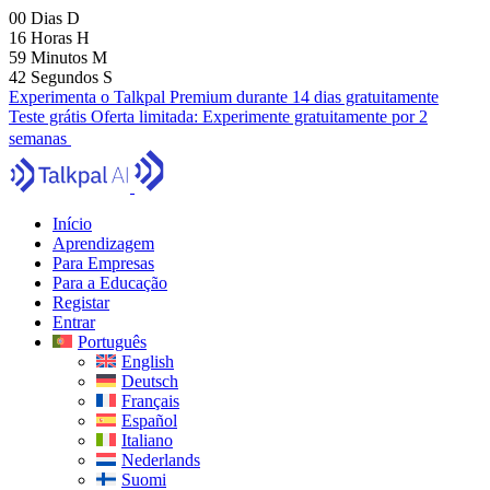
00
Dias
D
16
Horas
H
59
Minutos
M
40
Segundos
S
Experimenta o Talkpal Premium durante 14 dias gratuitamente
Teste grátis
Oferta limitada:
Experimente gratuitamente por 2
semanas
Início
Aprendizagem
Para Empresas
Para a Educação
Registar
Entrar
Português
English
Deutsch
Français
Español
Italiano
Nederlands
Suomi