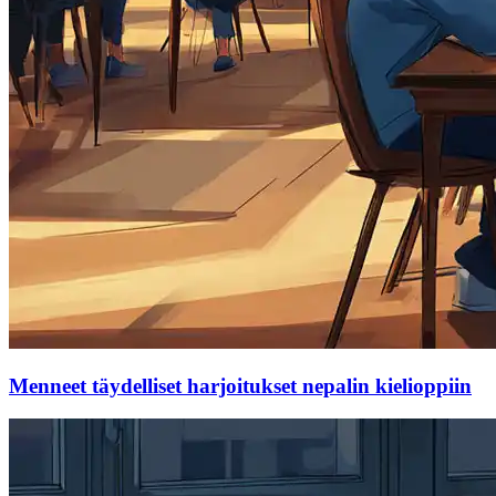
Menneet täydelliset harjoitukset nepalin kielioppiin