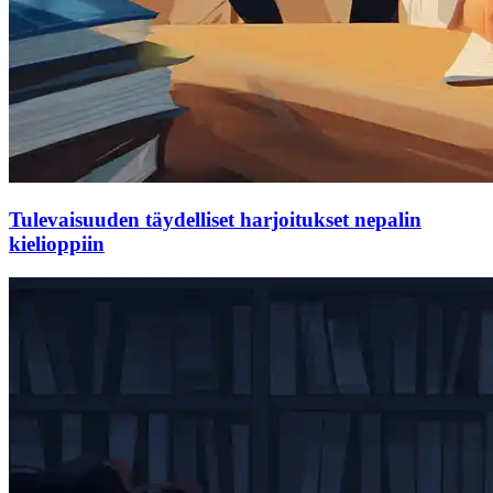
Tulevaisuuden täydelliset harjoitukset nepalin
kielioppiin