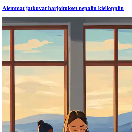
Aiemmat jatkuvat harjoitukset nepalin kielioppiin