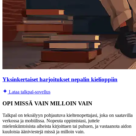
Yksinkertaiset harjoitukset nepalin kielioppiin
Lataa talkpal-sovellus
OPI MISSÄ VAIN MILLOIN VAIN
Talkpal on tekoälyyn pohjautuva kieltenopettajasi, joka on saatavilla
verkossa ja mobiilissa. Nopeuta oppimistasi, juttele
mielenkiintoisista aiheista kirjoittaen tai puhuen, ja vastaanota aidon
kuuloisia ääniviestejä missä ja milloin vain.