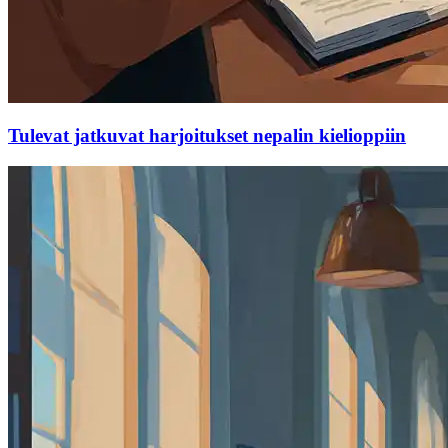
Tulevat jatkuvat harjoitukset nepalin kielioppiin