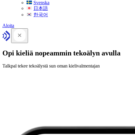
Svenska
日本語
한국어
Aloita
Opi kieliä nopeammin tekoälyn avulla
Talkpal tekee tekoälystä sun oman kielivalmentajan