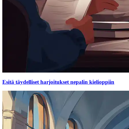
Esitä täydelliset harjoitukset nepalin kielioppiin