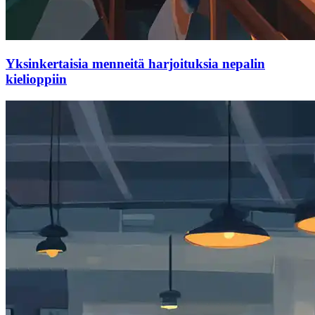
Yksinkertaisia ​​menneitä harjoituksia nepalin
kielioppiin