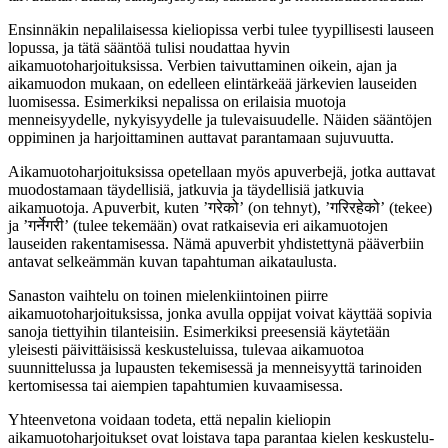
Ensinnäkin nepalilaisessa kieliopissa verbi tulee tyypillisesti lauseen
lopussa, ja tätä sääntöä tulisi noudattaa hyvin
aikamuotoharjoituksissa. Verbien taivuttaminen oikein, ajan ja
aikamuodon mukaan, on edelleen elintärkeää järkevien lauseiden
luomisessa. Esimerkiksi nepalissa on erilaisia muotoja
menneisyydelle, nykyisyydelle ja tulevaisuudelle. Näiden sääntöjen
oppiminen ja harjoittaminen auttavat parantamaan sujuvuutta.
Aikamuotoharjoituksissa opetellaan myös apuverbejä, jotka auttavat
muodostamaan täydellisiä, jatkuvia ja täydellisiä jatkuvia
aikamuotoja. Apuverbit, kuten ’गरेको’ (on tehnyt), ’गरिरहेको’ (tekee)
ja ’गर्नेगरी’ (tulee tekemään) ovat ratkaisevia eri aikamuotojen
lauseiden rakentamisessa. Nämä apuverbit yhdistettynä pääverbiin
antavat selkeämmän kuvan tapahtuman aikataulusta.
Sanaston vaihtelu on toinen mielenkiintoinen piirre
aikamuotoharjoituksissa, jonka avulla oppijat voivat käyttää sopivia
sanoja tiettyihin tilanteisiin. Esimerkiksi preesensiä käytetään
yleisesti päivittäisissä keskusteluissa, tulevaa aikamuotoa
suunnittelussa ja lupausten tekemisessä ja menneisyyttä tarinoiden
kertomisessa tai aiempien tapahtumien kuvaamisessa.
Yhteenvetona voidaan todeta, että nepalin kieliopin
aikamuotoharjoitukset ovat loistava tapa parantaa kielen keskustelu-