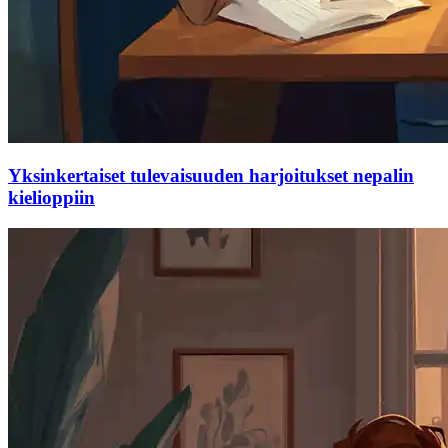
Yksinkertaiset tulevaisuuden harjoitukset nepalin
kielioppiin