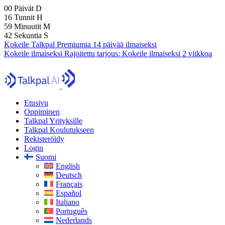
00
Päivät
D
16
Tunnit
H
59
Minuutit
M
40
Sekuntia
S
Kokeile Talkpal Premiumia 14 päivää ilmaiseksi
Kokeile ilmaiseksi
Rajoitettu tarjous:
Kokeile ilmaiseksi 2 viikkoa
Etusivu
Oppiminen
Talkpal Yrityksille
Talkpal Koulutukseen
Rekisteröidy
Login
Suomi
English
Deutsch
Français
Español
Italiano
Português
Nederlands