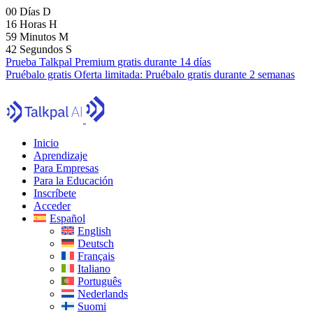
00
Días
D
16
Horas
H
59
Minutos
M
40
Segundos
S
Prueba Talkpal Premium gratis durante 14 días
Pruébalo gratis
Oferta limitada:
Pruébalo gratis durante 2 semanas
Inicio
Aprendizaje
Para Empresas
Para la Educación
Inscríbete
Acceder
Español
English
Deutsch
Français
Italiano
Português
Nederlands
Suomi