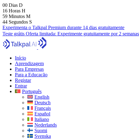
00
Dias
D
16
Horas
H
59
Minutos
M
43
Segundos
S
Experimenta o Talkpal Premium durante 14 dias gratuitamente
Teste grátis
Oferta limitada:
Experimente gratuitamente por 2 semanas
Início
Aprendizagem
Para Empresas
Para a Educação
Registar
Entrar
Português
English
Deutsch
Français
Español
Italiano
Nederlands
Suomi
Svenska