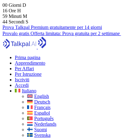
00
Giorni
D
16
Ore
H
59
Minuti
M
43
Secondi
S
Prova Talkpal Premium gratuitamente per 14 giorni
Provalo gratis
Offerta limitata:
Prova gratuita per 2 settimane
Prima pagina
Apprendimento
Per Affari
Per Istruzione
Iscriviti
Accedi
Italiano
English
Deutsch
Français
Español
Português
Nederlands
Suomi
Svenska