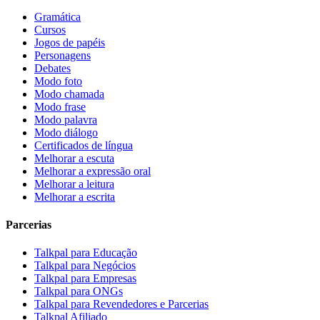
Gramática
Cursos
Jogos de papéis
Personagens
Debates
Modo foto
Modo chamada
Modo frase
Modo palavra
Modo diálogo
Certificados de língua
Melhorar a escuta
Melhorar a expressão oral
Melhorar a leitura
Melhorar a escrita
Parcerias
Talkpal para Educação
Talkpal para Negócios
Talkpal para Empresas
Talkpal para ONGs
Talkpal para Revendedores e Parcerias
Talkpal Afiliado