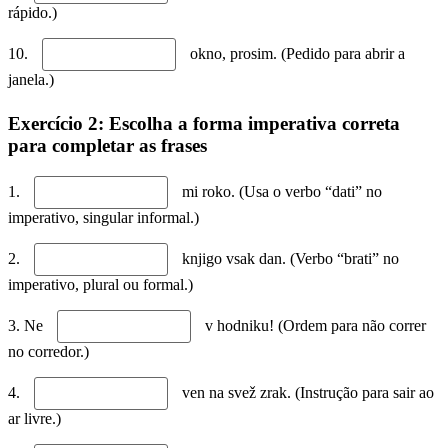
rápido.)
10.
okno, prosim. (Pedido para abrir a
janela.)
Exercício 2: Escolha a forma imperativa correta
para completar as frases
1.
mi roko. (Usa o verbo “dati” no
imperativo, singular informal.)
2.
knjigo vsak dan. (Verbo “brati” no
imperativo, plural ou formal.)
3. Ne
v hodniku! (Ordem para não correr
no corredor.)
4.
ven na svež zrak. (Instrução para sair ao
ar livre.)