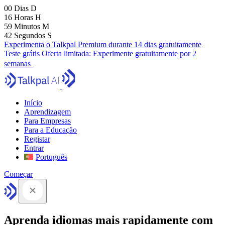
00
Dias
D
16
Horas
H
59
Minutos
M
42
Segundos
S
Experimenta o Talkpal Premium durante 14 dias gratuitamente
Teste grátis
Oferta limitada:
Experimente gratuitamente por 2
semanas
Início
Aprendizagem
Para Empresas
Para a Educação
Registar
Entrar
Português
Começar
Aprenda idiomas mais rapidamente com