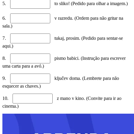
5.
to sliko! (Pedido para olhar a imagem.)
6.
v razredu. (Ordem para não gritar na
sala.)
7.
tukaj, prosim. (Pedido para sentar-se
aqui.)
8.
pismo babici. (Instrução para escrever
uma carta para a avó.)
9.
ključev doma. (Lembrete para não
esquecer as chaves.)
10.
z mano v kino. (Convite para ir ao
cinema.)