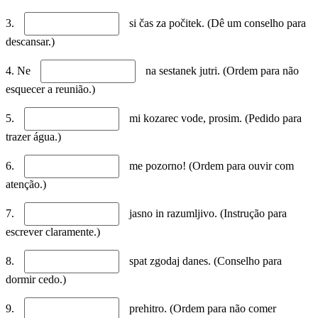
3.
si čas za počitek. (Dê um conselho para
descansar.)
4. Ne
na sestanek jutri. (Ordem para não
esquecer a reunião.)
5.
mi kozarec vode, prosim. (Pedido para
trazer água.)
6.
me pozorno! (Ordem para ouvir com
atenção.)
7.
jasno in razumljivo. (Instrução para
escrever claramente.)
8.
spat zgodaj danes. (Conselho para
dormir cedo.)
9.
prehitro. (Ordem para não comer