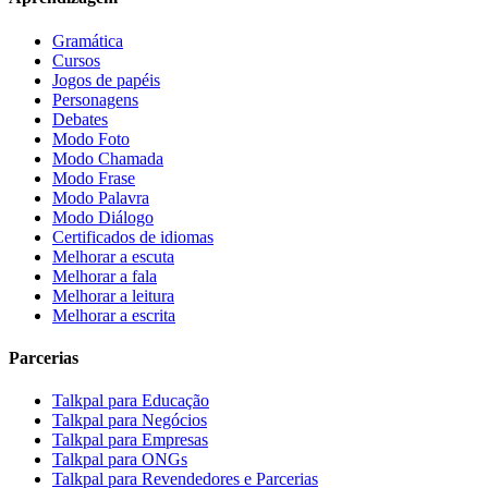
Gramática
Cursos
Jogos de papéis
Personagens
Debates
Modo Foto
Modo Chamada
Modo Frase
Modo Palavra
Modo Diálogo
Certificados de idiomas
Melhorar a escuta
Melhorar a fala
Melhorar a leitura
Melhorar a escrita
Parcerias
Talkpal para Educação
Talkpal para Negócios
Talkpal para Empresas
Talkpal para ONGs
Talkpal para Revendedores e Parcerias