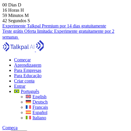
00
Dias
D
16
Horas
H
59
Minutos
M
41
Segundos
S
Experimente Talkpal Premium por 14 dias gratuitamente
Teste grátis
Oferta limitada:
Experimente gratuitamente por 2
semanas
Começar
Aprendizagem
Para Empresas
Para Educação
Criar conta
Entrar
Português
English
Deutsch
Français
Español
Italiano
Começa