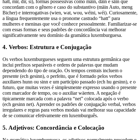
hatt, mir, dir, si), formas possessivas como mäin, däin e säin que
concordam com o gênero e caso do substantivo (mäin Auto, meng
Bicher) e interrogativas (wien, wat, wou, wéini, wéi). Curiosamente,
a língua frequentemente usa o pronome castrado “hatt” para
mulheres e meninas que você conhece pessoalmente. Familiarizar-se
com essas formas e seus padrões de concordância vai melhorar
significativamente seu domínio da gramática luxemburguesa.
4. Verbos: Estrutura e Conjugação
Os verbos luxemburgueses seguem uma estrutura germânica que
inclui prefixos separáveis e ordens de palavras que mudam
dependendo do tipo de oração. Os tempos centrais incluem o
presente (ech gesinn), o perfeito, que é formado pelos verbos
auxiliares hunn ou sinn e um particípio passado (ech hu gesinn), e o
futuro, que muitas vezes é simplesmente expresso usando o presente
com marcador de tempo, ou o auxiliar wäerten. A negação é
tipicamente marcada com a palavra “net” colocada após o verbo
(ech gesinn net). Aprender os padrões de conjugação verbal, verbos
irregulares e regras para verbos modais vai melhorar sua capacidade
de se comunicar efetivamente em luxemburguês.
5. Adjetivos: Concordância e Colocação
Na gramática luxemburguesa, os adjetivos normalmente precedem o