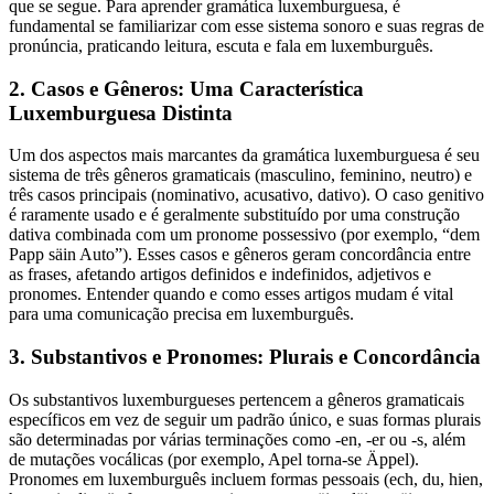
que se segue. Para aprender gramática luxemburguesa, é
fundamental se familiarizar com esse sistema sonoro e suas regras de
pronúncia, praticando leitura, escuta e fala em luxemburguês.
2. Casos e Gêneros: Uma Característica
Luxemburguesa Distinta
Um dos aspectos mais marcantes da gramática luxemburguesa é seu
sistema de três gêneros gramaticais (masculino, feminino, neutro) e
três casos principais (nominativo, acusativo, dativo). O caso genitivo
é raramente usado e é geralmente substituído por uma construção
dativa combinada com um pronome possessivo (por exemplo, “dem
Papp säin Auto”). Esses casos e gêneros geram concordância entre
as frases, afetando artigos definidos e indefinidos, adjetivos e
pronomes. Entender quando e como esses artigos mudam é vital
para uma comunicação precisa em luxemburguês.
3. Substantivos e Pronomes: Plurais e Concordância
Os substantivos luxemburgueses pertencem a gêneros gramaticais
específicos em vez de seguir um padrão único, e suas formas plurais
são determinadas por várias terminações como -en, -er ou -s, além
de mutações vocálicas (por exemplo, Apel torna-se Äppel).
Pronomes em luxemburguês incluem formas pessoais (ech, du, hien,