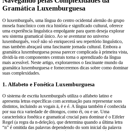
Navegando pelas Complexidades da
Gramática Luxemburguesa
O luxemburguês, uma língua do centro ocidental alemão do grupo
mosela francônico com rica história e significado cultural, oferece
uma experiência linguística empolgante para quem deseja explorar
seu sistema gramatical único. Ao se aventurar no universo
luxemburguês, você não só enriquecerá seu repertório linguístico,
mas também abraçará uma fascinante jornada cultural. Embora a
gramática luxemburguesa possa parecer complicada à primeira vista,
dividi-la em componentes centrais torna o aprendizado da língua
mais acessível. Neste artigo, exploraremos o fascinante mundo da
gramática luxemburguesa e forneceremos dicas sobre como dominar
suas complexidades.
1. Alfabeto e Fonética Luxemburguesa
O sistema de escrita luxemburguês utiliza o alfabeto latino e
apresenta letras específicas com acentuação para representar sons
distintos, incluindo as vogais ä, ë e é. A língua também é conhecida
por sua rica variedade de ditongos, como éi, ou e ue. Uma
característica fonética e gramatical crucial para dominar é o Eifeler
Regel (a regra da n-deleção), que determina quando a última letra
“n” é omitida das palavras dependendo do som inicial da palavra