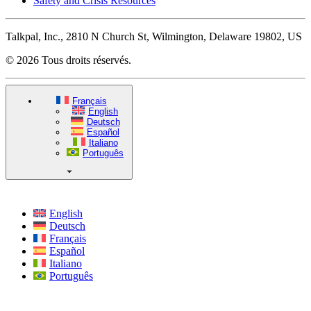
Safety and Crisis Resources
Talkpal, Inc., 2810 N Church St, Wilmington, Delaware 19802, US
© 2026 Tous droits réservés.
Français
English
Deutsch
Español
Italiano
Português
English
Deutsch
Français
Español
Italiano
Português