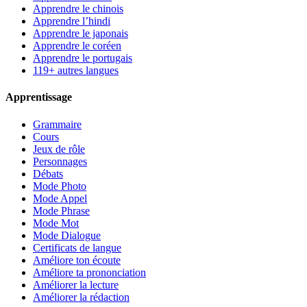
Apprendre le chinois
Apprendre l’hindi
Apprendre le japonais
Apprendre le coréen
Apprendre le portugais
119+ autres langues
Apprentissage
Grammaire
Cours
Jeux de rôle
Personnages
Débats
Mode Photo
Mode Appel
Mode Phrase
Mode Mot
Mode Dialogue
Certificats de langue
Améliore ton écoute
Améliore ta prononciation
Améliorer la lecture
Améliorer la rédaction