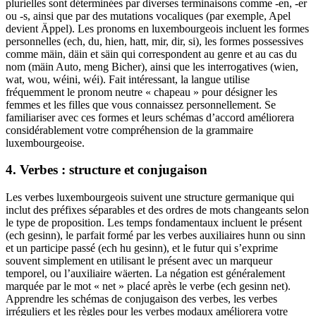
plurielles sont déterminées par diverses terminaisons comme -en, -er
ou -s, ainsi que par des mutations vocaliques (par exemple, Apel
devient Äppel). Les pronoms en luxembourgeois incluent les formes
personnelles (ech, du, hien, hatt, mir, dir, si), les formes possessives
comme mäin, däin et säin qui correspondent au genre et au cas du
nom (mäin Auto, meng Bicher), ainsi que les interrogatives (wien,
wat, wou, wéini, wéi). Fait intéressant, la langue utilise
fréquemment le pronom neutre « chapeau » pour désigner les
femmes et les filles que vous connaissez personnellement. Se
familiariser avec ces formes et leurs schémas d’accord améliorera
considérablement votre compréhension de la grammaire
luxembourgeoise.
4. Verbes : structure et conjugaison
Les verbes luxembourgeois suivent une structure germanique qui
inclut des préfixes séparables et des ordres de mots changeants selon
le type de proposition. Les temps fondamentaux incluent le présent
(ech gesinn), le parfait formé par les verbes auxiliaires hunn ou sinn
et un participe passé (ech hu gesinn), et le futur qui s’exprime
souvent simplement en utilisant le présent avec un marqueur
temporel, ou l’auxiliaire wäerten. La négation est généralement
marquée par le mot « net » placé après le verbe (ech gesinn net).
Apprendre les schémas de conjugaison des verbes, les verbes
irréguliers et les règles pour les verbes modaux améliorera votre