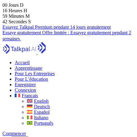
00
Jours
D
16
Heures
H
59
Minutes
M
41
Secondes
S
Essayez Talkpal Premium pendant 14 jours gratuitement
Essaye gratuitement
Offre limitée :
Essayez gratuitement pendant 2
semaines
Accueil
Apprentissage
Pour Les Entreprises
Pour L’éducation
Enregistrer
Connexion
Français
English
Deutsch
Español
Italiano
Português
Commencer