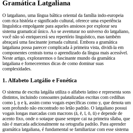
Gramática Latgaliana
O latgaliano, uma língua báltica oriental da família indo-europeia
com rica história e significado cultural, oferece uma experiência
linguística empolgante para aqueles ansiosos por explorar seu
sistema gramatical único. Ao se aventurar no universo do latgaliano,
você não só enriquecerá seu repertório linguístico, mas também
abraçará uma fascinante jornada cultural. Embora a gramática
latgaliana possa parecer complicada à primeira vista, dividi-la em
componentes centrais torna o aprendizado da língua mais acessível.
Neste artigo, exploraremos o fascinante mundo da gramática
latgaliana e forneceremos dicas de como dominar suas
complexidades.
1. Alfabeto Latgálio e Fonética
O sistema de escrita latgália utiliza o alfabeto latino e representa sons
distintos, incluindo consoantes palatalizadas escritas com cedilhas
como ļ, ņ e ķ, assim como vogais específicas como y, que denota um
som profundo não encontrado no letão padrão. O latgaliano possui
vogais longas marcadas com macrons (ā, ē, ī, ō, ū) e depende de
acento fixo, onde o sotaque quase sempre cai na primeira sílaba, que
não é marcada adicionalmente na ortografia padrão. Para aprender
gramática latgaliana, é fundamental se familiarizar com esse sistema