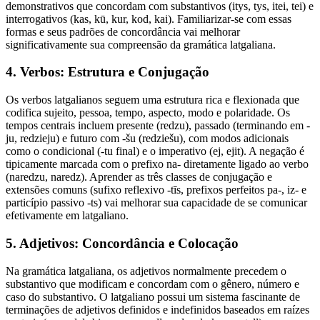
demonstrativos que concordam com substantivos (itys, tys, itei, tei) e
interrogativos (kas, kū, kur, kod, kai). Familiarizar-se com essas
formas e seus padrões de concordância vai melhorar
significativamente sua compreensão da gramática latgaliana.
4. Verbos: Estrutura e Conjugação
Os verbos latgalianos seguem uma estrutura rica e flexionada que
codifica sujeito, pessoa, tempo, aspecto, modo e polaridade. Os
tempos centrais incluem presente (redzu), passado (terminando em -
ju, redzieju) e futuro com -šu (redziešu), com modos adicionais
como o condicional (-tu final) e o imperativo (ej, ejit). A negação é
tipicamente marcada com o prefixo na- diretamente ligado ao verbo
(naredzu, naredz). Aprender as três classes de conjugação e
extensões comuns (sufixo reflexivo -tīs, prefixos perfeitos pa-, iz- e
particípio passivo -ts) vai melhorar sua capacidade de se comunicar
efetivamente em latgaliano.
5. Adjetivos: Concordância e Colocação
Na gramática latgaliana, os adjetivos normalmente precedem o
substantivo que modificam e concordam com o gênero, número e
caso do substantivo. O latgaliano possui um sistema fascinante de
terminações de adjetivos definidos e indefinidos baseados em raízes