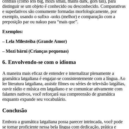
centrais (como lels big, mozs small, malns dark, gors tall), para
distinguir se um objeto é conhecido ou desconhecido. Comparativas
e superlativos são comumente formadas morfologicamente, por
exemplo, usando o sufixo -uoks (melhor) e comparação com a
preposição par ou nakuo para “mais que”.
Exemplos:
– Lela Mīlesteiba (Grande Amor)
– Mozi bārni (Crianças pequenas)
6. Envolvendo-se com o idioma
A maneira mais eficaz de entender e internalizar plenamente a
gramática latgaliana é engajar-se consistentemente com a língua. Ao
ler literatura latgaliana, assistir filmes ou séries de televisão latgálias,
ouvir rádio e música em latgaliano e se comunicar ativamente com
falantes nativos, você reforçará sua compreensão de gramática
enquanto expande seu vocabulário.
Conclusão
Embora a gramática latgaliana possa parecer intrincada, você pode
se tornar proficiente nessa bela língua com dedicação, prática e