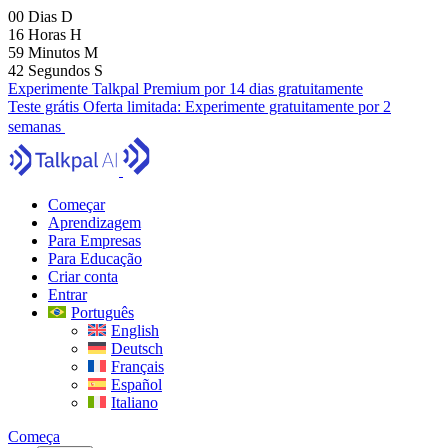
00
Dias
D
16
Horas
H
59
Minutos
M
41
Segundos
S
Experimente Talkpal Premium por 14 dias gratuitamente
Teste grátis
Oferta limitada:
Experimente gratuitamente por 2
semanas
Começar
Aprendizagem
Para Empresas
Para Educação
Criar conta
Entrar
Português
English
Deutsch
Français
Español
Italiano
Começa