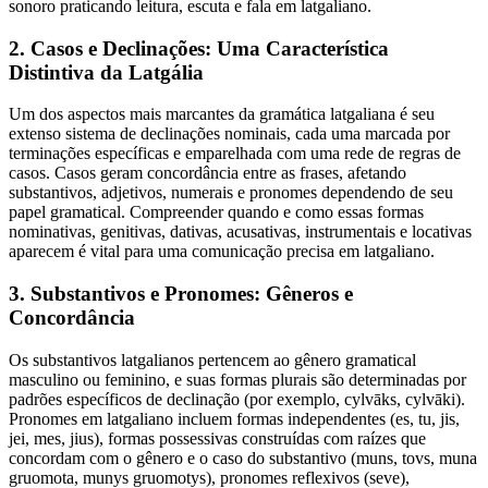
sonoro praticando leitura, escuta e fala em latgaliano.
2. Casos e Declinações: Uma Característica
Distintiva da Latgália
Um dos aspectos mais marcantes da gramática latgaliana é seu
extenso sistema de declinações nominais, cada uma marcada por
terminações específicas e emparelhada com uma rede de regras de
casos. Casos geram concordância entre as frases, afetando
substantivos, adjetivos, numerais e pronomes dependendo de seu
papel gramatical. Compreender quando e como essas formas
nominativas, genitivas, dativas, acusativas, instrumentais e locativas
aparecem é vital para uma comunicação precisa em latgaliano.
3. Substantivos e Pronomes: Gêneros e
Concordância
Os substantivos latgalianos pertencem ao gênero gramatical
masculino ou feminino, e suas formas plurais são determinadas por
padrões específicos de declinação (por exemplo, cylvāks, cylvāki).
Pronomes em latgaliano incluem formas independentes (es, tu, jis,
jei, mes, jius), formas possessivas construídas com raízes que
concordam com o gênero e o caso do substantivo (muns, tovs, muna
gruomota, munys gruomotys), pronomes reflexivos (seve),