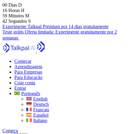
00
Dias
D
16
Horas
H
59
Minutos
M
41
Segundos
S
Experimente Talkpal Premium por 14 dias gratuitamente
Teste grátis
Oferta limitada:
Experimente gratuitamente por 2
semanas
Começar
Aprendizagem
Para Empresas
Para Educação
Criar conta
Entrar
Português
English
Deutsch
Français
Español
Italiano
Começa