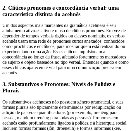
2. Clíticos pronomes e concordância verbal: uma
característica distinta do acehnês
Um dos aspectos mais marcantes da gramática acehnesa é seu
alinhamento ativo-estativo e o uso de clíticos pronomes. Em vez de
depender de tempos verbais rígidos ou classes nominais, os verbos
acehnês usam uma rede de pronomes curtos anexados, conhecidos
como proclíticos e enclíticos, para mostrar quem está realizando ou
experimentando uma ação. Esses clíticos impulsionam a
concordância ao longo da frase, afetando fortemente os marcadores
de sujeito e objeto baseados no tipo verbal. Entender quando e como
esses clíticos aparecem é vital para uma comunicação precisa em
acehnês.
3. Substantivos e Pronomes: Níveis de Polidez e
Plurais
Os substantivos acehneses não possuem gênero gramatical, e suas
formas plurais são tipicamente determinadas por reduplicação ou
adição de palavras quantificadoras (por exemplo, ureuëng para
pessoa, mandum ureuëng para todas as pessoas). Pronomes em
acehnês estão profundamente ligados à polidez e à hierarquia social.
Incluem formas formais (lôn, droëneuh) e formas informais (kee,