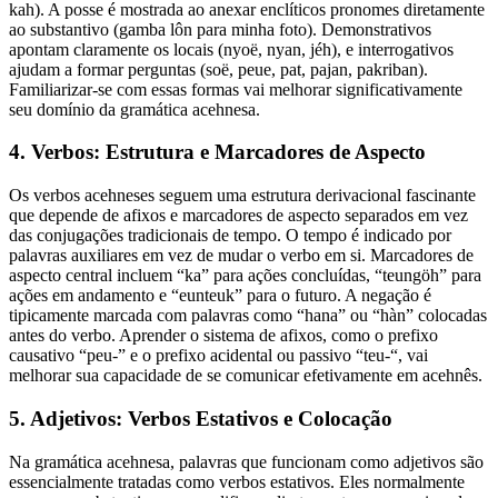
kah). A posse é mostrada ao anexar enclíticos pronomes diretamente
ao substantivo (gamba lôn para minha foto). Demonstrativos
apontam claramente os locais (nyoë, nyan, jéh), e interrogativos
ajudam a formar perguntas (soë, peue, pat, pajan, pakriban).
Familiarizar-se com essas formas vai melhorar significativamente
seu domínio da gramática acehnesa.
4. Verbos: Estrutura e Marcadores de Aspecto
Os verbos acehneses seguem uma estrutura derivacional fascinante
que depende de afixos e marcadores de aspecto separados em vez
das conjugações tradicionais de tempo. O tempo é indicado por
palavras auxiliares em vez de mudar o verbo em si. Marcadores de
aspecto central incluem “ka” para ações concluídas, “teungöh” para
ações em andamento e “eunteuk” para o futuro. A negação é
tipicamente marcada com palavras como “hana” ou “hàn” colocadas
antes do verbo. Aprender o sistema de afixos, como o prefixo
causativo “peu-” e o prefixo acidental ou passivo “teu-“, vai
melhorar sua capacidade de se comunicar efetivamente em acehnês.
5. Adjetivos: Verbos Estativos e Colocação
Na gramática acehnesa, palavras que funcionam como adjetivos são
essencialmente tratadas como verbos estativos. Eles normalmente