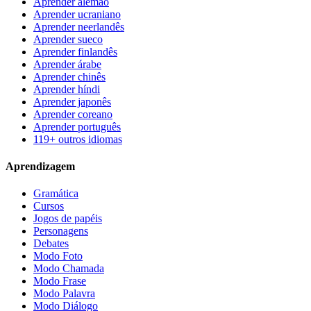
Aprender alemão
Aprender ucraniano
Aprender neerlandês
Aprender sueco
Aprender finlandês
Aprender árabe
Aprender chinês
Aprender híndi
Aprender japonês
Aprender coreano
Aprender português
119+ outros idiomas
Aprendizagem
Gramática
Cursos
Jogos de papéis
Personagens
Debates
Modo Foto
Modo Chamada
Modo Frase
Modo Palavra
Modo Diálogo