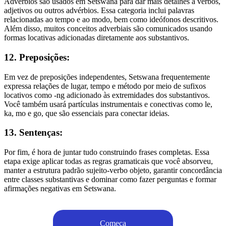
Advérbios são usados em Setswana para dar mais detalhes a verbos,
adjetivos ou outros advérbios. Essa categoria inclui palavras
relacionadas ao tempo e ao modo, bem como ideófonos descritivos.
Além disso, muitos conceitos adverbiais são comunicados usando
formas locativas adicionadas diretamente aos substantivos.
12. Preposições:
Em vez de preposições independentes, Setswana frequentemente
expressa relações de lugar, tempo e método por meio de sufixos
locativos como -ng adicionado às extremidades dos substantivos.
Você também usará partículas instrumentais e conectivas como le,
ka, mo e go, que são essenciais para conectar ideias.
13. Sentenças:
Por fim, é hora de juntar tudo construindo frases completas. Essa
etapa exige aplicar todas as regras gramaticais que você absorveu,
manter a estrutura padrão sujeito-verbo objeto, garantir concordância
entre classes substantivas e dominar como fazer perguntas e formar
afirmações negativas em Setswana.
Começa