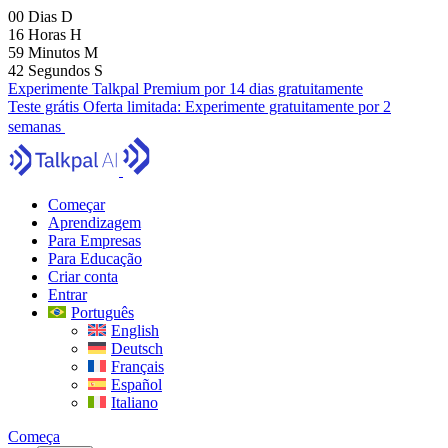
00
Dias
D
16
Horas
H
59
Minutos
M
41
Segundos
S
Experimente Talkpal Premium por 14 dias gratuitamente
Teste grátis
Oferta limitada:
Experimente gratuitamente por 2
semanas
Começar
Aprendizagem
Para Empresas
Para Educação
Criar conta
Entrar
Português
English
Deutsch
Français
Español
Italiano
Começa