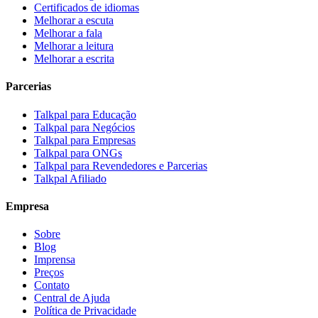
Certificados de idiomas
Melhorar a escuta
Melhorar a fala
Melhorar a leitura
Melhorar a escrita
Parcerias
Talkpal para Educação
Talkpal para Negócios
Talkpal para Empresas
Talkpal para ONGs
Talkpal para Revendedores e Parcerias
Talkpal Afiliado
Empresa
Sobre
Blog
Imprensa
Preços
Contato
Central de Ajuda
Política de Privacidade