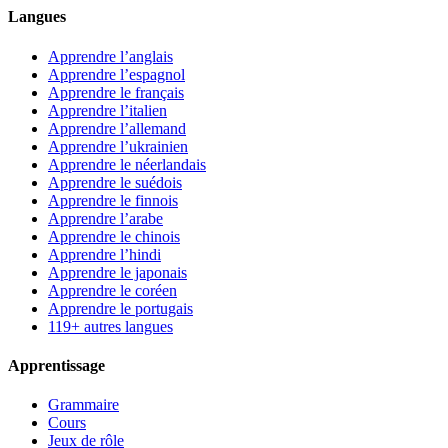
Langues
Apprendre l’anglais
Apprendre l’espagnol
Apprendre le français
Apprendre l’italien
Apprendre l’allemand
Apprendre l’ukrainien
Apprendre le néerlandais
Apprendre le suédois
Apprendre le finnois
Apprendre l’arabe
Apprendre le chinois
Apprendre l’hindi
Apprendre le japonais
Apprendre le coréen
Apprendre le portugais
119+ autres langues
Apprentissage
Grammaire
Cours
Jeux de rôle