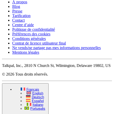
À propos
Blog
Presse
Tarification
Contact
Centre d’aide
Politique de confidentialité
Préférences des cookies
Conditions générales
Contrat de licence utilisateur final
Ne vends/ne partage pas mes informations personnelles
Mentions légales
Talkpal, Inc., 2810 N Church St, Wilmington, Delaware 19802, US
© 2026 Tous droits réservés.
Français
English
Deutsch
Español
Italiano
Português