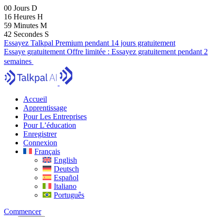
00
Jours
D
16
Heures
H
59
Minutes
M
41
Secondes
S
Essayez Talkpal Premium pendant 14 jours gratuitement
Essaye gratuitement
Offre limitée :
Essayez gratuitement pendant 2
semaines
Accueil
Apprentissage
Pour Les Entreprises
Pour L’éducation
Enregistrer
Connexion
Français
English
Deutsch
Español
Italiano
Português
Commencer