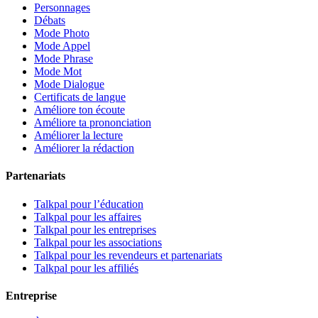
Personnages
Débats
Mode Photo
Mode Appel
Mode Phrase
Mode Mot
Mode Dialogue
Certificats de langue
Améliore ton écoute
Améliore ta prononciation
Améliorer la lecture
Améliorer la rédaction
Partenariats
Talkpal pour l’éducation
Talkpal pour les affaires
Talkpal pour les entreprises
Talkpal pour les associations
Talkpal pour les revendeurs et partenariats
Talkpal pour les affiliés
Entreprise