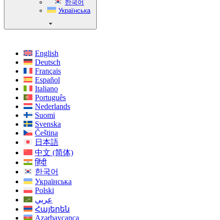
한국어
Українська
English
Deutsch
Français
Español
Italiano
Português
Nederlands
Suomi
Svenska
Čeština
日本語
中文 (简体)
हिंदी
한국어
Українська
Polski
عربي
Հայերեն
Azərbaycanca