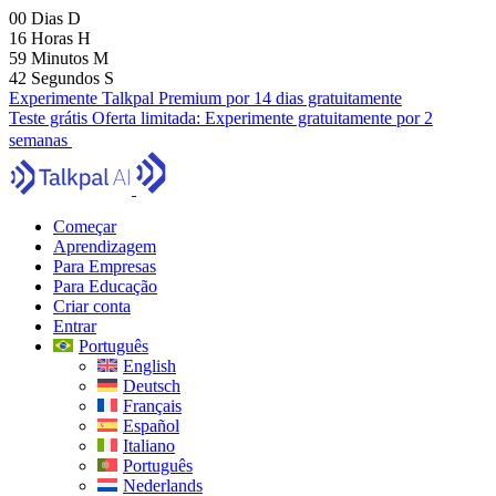
00
Dias
D
16
Horas
H
59
Minutos
M
41
Segundos
S
Experimente Talkpal Premium por 14 dias gratuitamente
Teste grátis
Oferta limitada:
Experimente gratuitamente por 2
semanas
Começar
Aprendizagem
Para Empresas
Para Educação
Criar conta
Entrar
Português
English
Deutsch
Français
Español
Italiano
Português
Nederlands