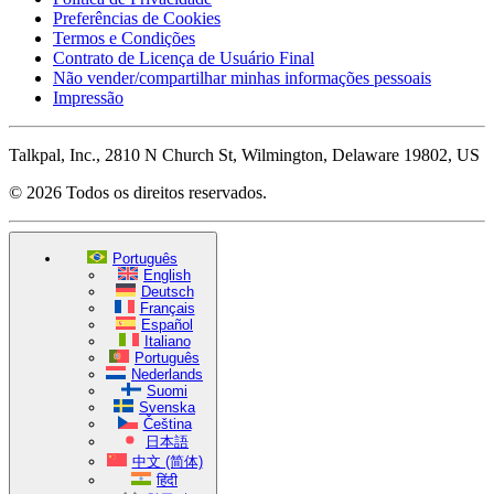
Preferências de Cookies
Termos e Condições
Contrato de Licença de Usuário Final
Não vender/compartilhar minhas informações pessoais
Impressão
Talkpal, Inc., 2810 N Church St, Wilmington, Delaware 19802, US
© 2026 Todos os direitos reservados.
Português
English
Deutsch
Français
Español
Italiano
Português
Nederlands
Suomi
Svenska
Čeština
日本語
中文 (简体)
हिंदी