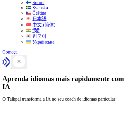
Suomi
Svenska
Čeština
日本語
中文 (简体)
हिंदी
한국어
Українська
Começa
Aprenda idiomas mais rapidamente com
IA
O Talkpal transforma a IA no seu coach de idiomas particular