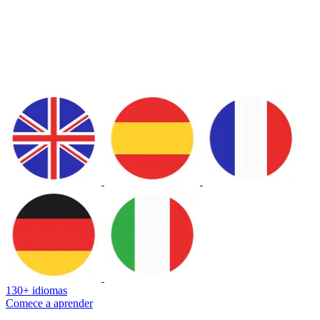
130+ idiomas
Comece a aprender