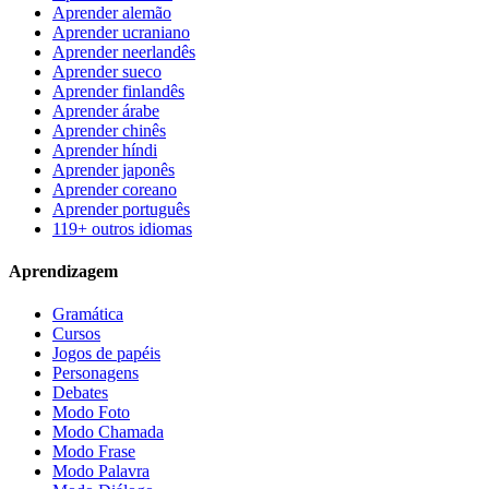
Aprender alemão
Aprender ucraniano
Aprender neerlandês
Aprender sueco
Aprender finlandês
Aprender árabe
Aprender chinês
Aprender híndi
Aprender japonês
Aprender coreano
Aprender português
119+ outros idiomas
Aprendizagem
Gramática
Cursos
Jogos de papéis
Personagens
Debates
Modo Foto
Modo Chamada
Modo Frase
Modo Palavra