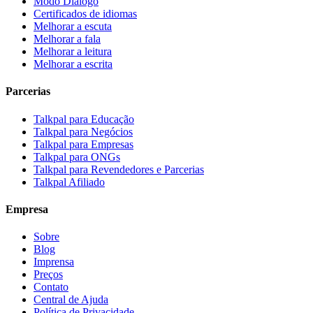
Modo Diálogo
Certificados de idiomas
Melhorar a escuta
Melhorar a fala
Melhorar a leitura
Melhorar a escrita
Parcerias
Talkpal para Educação
Talkpal para Negócios
Talkpal para Empresas
Talkpal para ONGs
Talkpal para Revendedores e Parcerias
Talkpal Afiliado
Empresa
Sobre
Blog
Imprensa
Preços
Contato
Central de Ajuda
Política de Privacidade