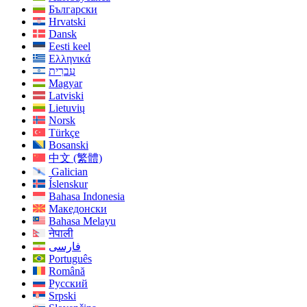
Български
Hrvatski
Dansk
Eesti keel
Ελληνικά
עִברִית
Magyar
Latviski
Lietuvių
Norsk
Türkçe
Bosanski
中文 (繁體)
Galician
Íslenskur
Bahasa Indonesia
Македонски
Bahasa Melayu
नेपाली
فارسی
Português
Română
Русский
Srpski