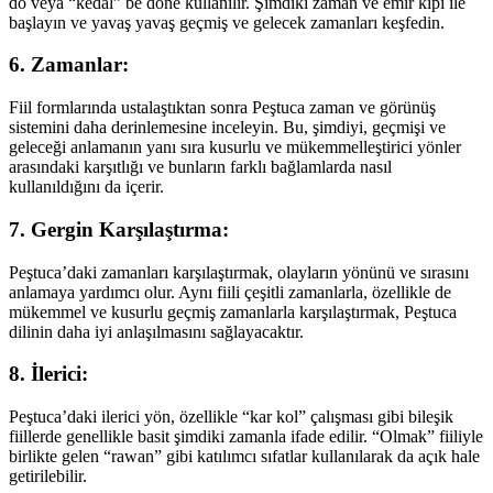
do veya “kedal” be done kullanılır. Şimdiki zaman ve emir kipi ile
başlayın ve yavaş yavaş geçmiş ve gelecek zamanları keşfedin.
6. Zamanlar:
Fiil formlarında ustalaştıktan sonra Peştuca zaman ve görünüş
sistemini daha derinlemesine inceleyin. Bu, şimdiyi, geçmişi ve
geleceği anlamanın yanı sıra kusurlu ve mükemmelleştirici yönler
arasındaki karşıtlığı ve bunların farklı bağlamlarda nasıl
kullanıldığını da içerir.
7. Gergin Karşılaştırma:
Peştuca’daki zamanları karşılaştırmak, olayların yönünü ve sırasını
anlamaya yardımcı olur. Aynı fiili çeşitli zamanlarla, özellikle de
mükemmel ve kusurlu geçmiş zamanlarla karşılaştırmak, Peştuca
dilinin daha iyi anlaşılmasını sağlayacaktır.
8. İlerici:
Peştuca’daki ilerici yön, özellikle “kar kol” çalışması gibi bileşik
fiillerde genellikle basit şimdiki zamanla ifade edilir. “Olmak” fiiliyle
birlikte gelen “rawan” gibi katılımcı sıfatlar kullanılarak da açık hale
getirilebilir.