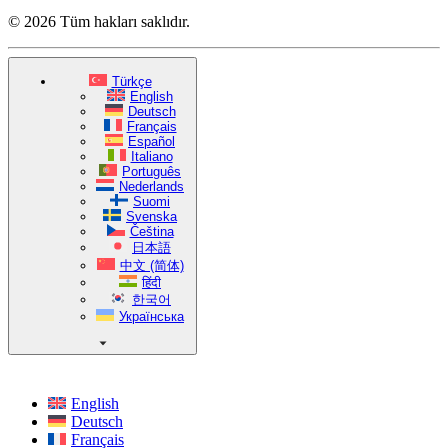
© 2026 Tüm hakları saklıdır.
Türkçe
English
Deutsch
Français
Español
Italiano
Português
Nederlands
Suomi
Svenska
Čeština
日本語
中文 (简体)
हिंदी
한국어
Українська
English
Deutsch
Français