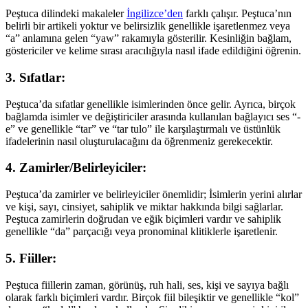
Peştuca dilindeki makaleler
İngilizce’den
farklı çalışır. Peştuca’nın
belirli bir artikeli yoktur ve belirsizlik genellikle işaretlenmez veya
“a” anlamına gelen “yaw” rakamıyla gösterilir. Kesinliğin bağlam,
göstericiler ve kelime sırası aracılığıyla nasıl ifade edildiğini öğrenin.
3. Sıfatlar:
Peştuca’da sıfatlar genellikle isimlerinden önce gelir. Ayrıca, birçok
bağlamda isimler ve değiştiriciler arasında kullanılan bağlayıcı ses “-
e” ve genellikle “tar” ve “tar tulo” ile karşılaştırmalı ve üstünlük
ifadelerinin nasıl oluşturulacağını da öğrenmeniz gerekecektir.
4. Zamirler/Belirleyiciler:
Peştuca’da zamirler ve belirleyiciler önemlidir; İsimlerin yerini alırlar
ve kişi, sayı, cinsiyet, sahiplik ve miktar hakkında bilgi sağlarlar.
Peştuca zamirlerin doğrudan ve eğik biçimleri vardır ve sahiplik
genellikle “da” parçacığı veya pronominal klitiklerle işaretlenir.
5. Fiiller:
Peştuca fiillerin zaman, görünüş, ruh hali, ses, kişi ve sayıya bağlı
olarak farklı biçimleri vardır. Birçok fiil bileşiktir ve genellikle “kol”