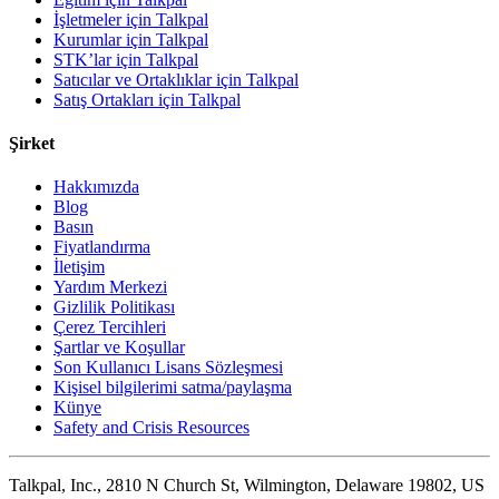
İşletmeler için Talkpal
Kurumlar için Talkpal
STK’lar için Talkpal
Satıcılar ve Ortaklıklar için Talkpal
Satış Ortakları için Talkpal
Şirket
Hakkımızda
Blog
Basın
Fiyatlandırma
İletişim
Yardım Merkezi
Gizlilik Politikası
Çerez Tercihleri
Şartlar ve Koşullar
Son Kullanıcı Lisans Sözleşmesi
Kişisel bilgilerimi satma/paylaşma
Künye
Safety and Crisis Resources
Talkpal, Inc., 2810 N Church St, Wilmington, Delaware 19802, US