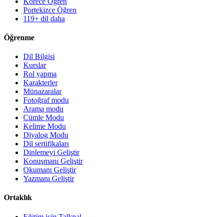
Korece Öğren
Portekizce Öğren
119+ dil daha
Öğrenme
Dil Bilgisi
Kurslar
Rol yapma
Karakterler
Münazaralar
Fotoğraf modu
Arama modu
Cümle Modu
Kelime Modu
Diyalog Modu
Dil sertifikaları
Dinlemeyi Geliştir
Konuşmanı Geliştir
Okumanı Geliştir
Yazmanı Geliştir
Ortaklık
Eğitim için Talkpal