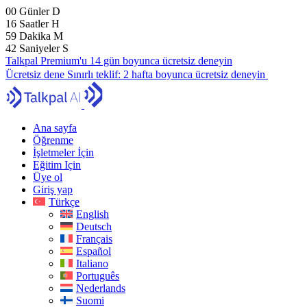
00
Günler
D
16
Saatler
H
59
Dakika
M
41
Saniyeler
S
Talkpal Premium'u 14 gün boyunca ücretsiz deneyin
Ücretsiz dene
Sınırlı teklif:
2 hafta boyunca ücretsiz deneyin
Ana sayfa
Öğrenme
İşletmeler İçin
Eğitim Için
Üye ol
Giriş yap
Türkçe
English
Deutsch
Français
Español
Italiano
Português
Nederlands
Suomi