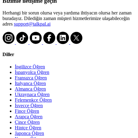
Bizimle iletişime geçin
Herhangi bir sorun olursa veya yardıma ihtiyacın olursa her zaman
buradayız. Dilediğin zaman müşteri hizmetlerimize ulaşabileceğin
adres
support@talkpal.ai
Diller
İngilizce Öğren
İspanyolca Öğren
Fransızca Öğren
İtalyanca Öğren
Almanca Öğren
Ukraynaca Öğren
Felemenkçe Öğren
İsveççe Öğren
Fince Öğren
Arapça Öğren
Çince Öğren
Hintçe Öğren
Japonca Öğren