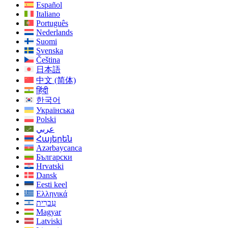
Español
Italiano
Português
Nederlands
Suomi
Svenska
Čeština
日本語
中文 (简体)
हिंदी
한국어
Українська
Polski
عربي
Հայերեն
Azərbaycanca
Български
Hrvatski
Dansk
Eesti keel
Ελληνικά
עִברִית
Magyar
Latviski