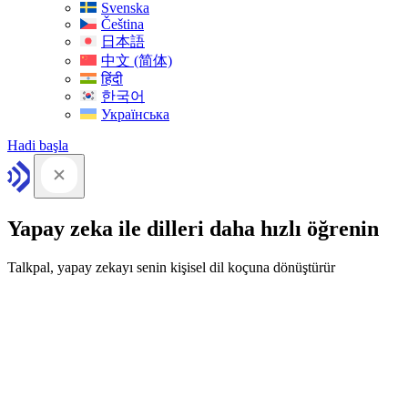
Svenska
Čeština
日本語
中文 (简体)
हिंदी
한국어
Українська
Hadi başla
Yapay zeka ile dilleri daha hızlı öğrenin
Talkpal, yapay zekayı senin kişisel dil koçuna dönüştürür