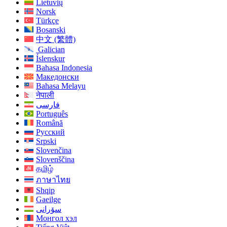
Lietuvių
Norsk
Türkçe
Bosanski
中文 (繁體)
Galician
Íslenskur
Bahasa Indonesia
Македонски
Bahasa Melayu
नेपाली
فارسی
Português
Română
Русский
Srpski
Slovenčina
Slovenščina
தமிழ்
ภาษาไทย
Shqip
Gaeilge
سۆرانی
Монгол хэл