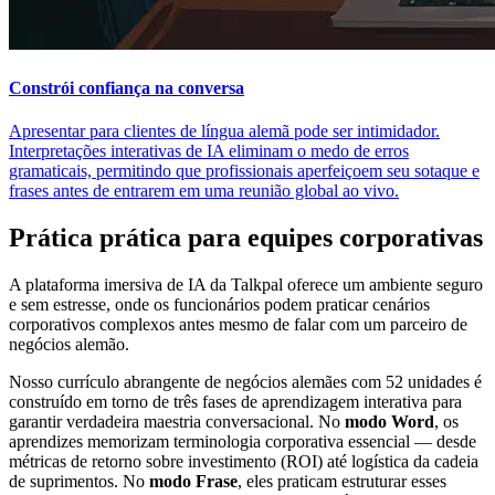
Constrói confiança na conversa
Apresentar para clientes de língua alemã pode ser intimidador.
Interpretações interativas de IA eliminam o medo de erros
gramaticais, permitindo que profissionais aperfeiçoem seu sotaque e
frases antes de entrarem em uma reunião global ao vivo.
Prática prática para equipes corporativas
A plataforma imersiva de IA da Talkpal oferece um ambiente seguro
e sem estresse, onde os funcionários podem praticar cenários
corporativos complexos antes mesmo de falar com um parceiro de
negócios alemão.
Nosso currículo abrangente de negócios alemães com 52 unidades é
construído em torno de três fases de aprendizagem interativa para
garantir verdadeira maestria conversacional. No
modo Word
, os
aprendizes memorizam terminologia corporativa essencial — desde
métricas de retorno sobre investimento (ROI) até logística da cadeia
de suprimentos. No
modo Frase
, eles praticam estruturar esses