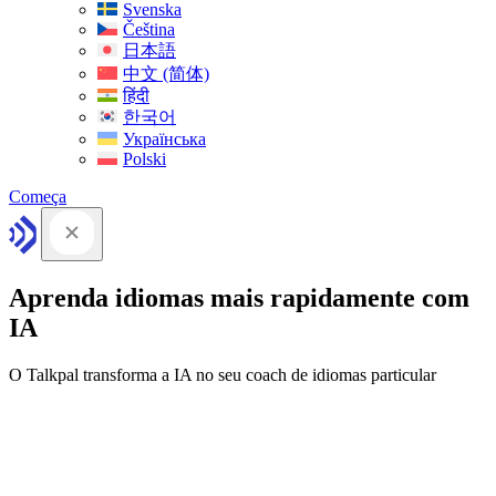
Svenska
Čeština
日本語
中文 (简体)
हिंदी
한국어
Українська
Polski
Começa
Aprenda idiomas mais rapidamente com
IA
O Talkpal transforma a IA no seu coach de idiomas particular