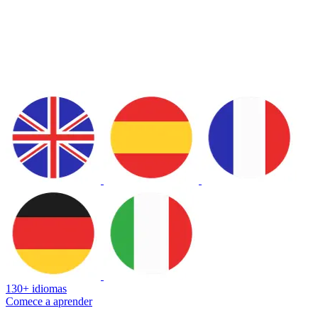
130+ idiomas
Comece a aprender