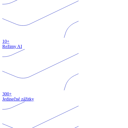
10+
Režimy AI
300+
Jedinečné zážitky