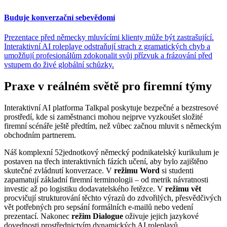
Buduje konverzační sebevědomí
Prezentace před německy mluvícími klienty může být zastrašující.
Interaktivní AI roleplaye odstraňují strach z gramatických chyb a
umožňují profesionálům zdokonalit svůj přízvuk a frázování před
vstupem do živé globální schůzky.
Praxe v reálném světě pro firemní týmy
Interaktivní AI platforma Talkpal poskytuje bezpečné a bezstresové
prostředí, kde si zaměstnanci mohou nejprve vyzkoušet složité
firemní scénáře ještě předtím, než vůbec začnou mluvit s německým
obchodním partnerem.
Náš komplexní 52jednotkový německý podnikatelský kurikulum je
postaven na třech interaktivních fázích učení, aby bylo zajištěno
skutečné zvládnutí konverzace. V
režimu Word
si studenti
zapamatují základní firemní terminologii – od metrik návratnosti
investic až po logistiku dodavatelského řetězce. V
režimu vět
procvičují strukturování těchto výrazů do zdvořilých, přesvědčivých
vět potřebných pro sepsání formálních e-mailů nebo vedení
prezentací. Nakonec
režim Dialogue
oživuje jejich jazykové
dovednosti prostřednictvím dynamických AI roleplayů.