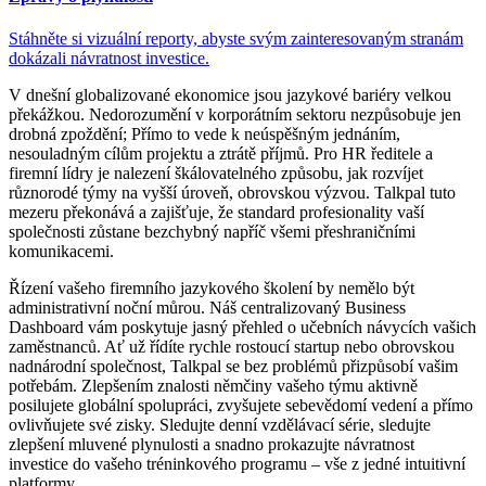
Stáhněte si vizuální reporty, abyste svým zainteresovaným stranám
dokázali návratnost investice.
V dnešní globalizované ekonomice jsou jazykové bariéry velkou
překážkou. Nedorozumění v korporátním sektoru nezpůsobuje jen
drobná zpoždění; Přímo to vede k neúspěšným jednáním,
nesouladným cílům projektu a ztrátě příjmů. Pro HR ředitele a
firemní lídry je nalezení škálovatelného způsobu, jak rozvíjet
různorodé týmy na vyšší úroveň, obrovskou výzvou. Talkpal tuto
mezeru překonává a zajišťuje, že standard profesionality vaší
společnosti zůstane bezchybný napříč všemi přeshraničními
komunikacemi.
Řízení vašeho firemního jazykového školení by nemělo být
administrativní noční můrou. Náš centralizovaný Business
Dashboard vám poskytuje jasný přehled o učebních návycích vašich
zaměstnanců. Ať už řídíte rychle rostoucí startup nebo obrovskou
nadnárodní společnost, Talkpal se bez problémů přizpůsobí vašim
potřebám. Zlepšením znalosti němčiny vašeho týmu aktivně
posilujete globální spolupráci, zvyšujete sebevědomí vedení a přímo
ovlivňujete své zisky. Sledujte denní vzdělávací série, sledujte
zlepšení mluvené plynulosti a snadno prokazujte návratnost
investice do vašeho tréninkového programu – vše z jedné intuitivní
platformy.