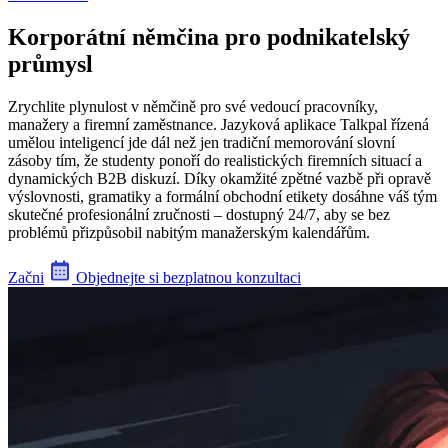
Korporátní němčina pro podnikatelský
průmysl
Zrychlite plynulost v němčině pro své vedoucí pracovníky,
manažery a firemní zaměstnance. Jazyková aplikace Talkpal řízená
umělou inteligencí jde dál než jen tradiční memorování slovní
zásoby tím, že studenty ponoří do realistických firemních situací a
dynamických B2B diskuzí. Díky okamžité zpětné vazbě při opravě
výslovnosti, gramatiky a formální obchodní etikety dosáhne váš tým
skutečné profesionální zručnosti – dostupný 24/7, aby se bez
problémů přizpůsobil nabitým manažerským kalendářům.
Začni
Objednejte si bezplatnou konzultaci