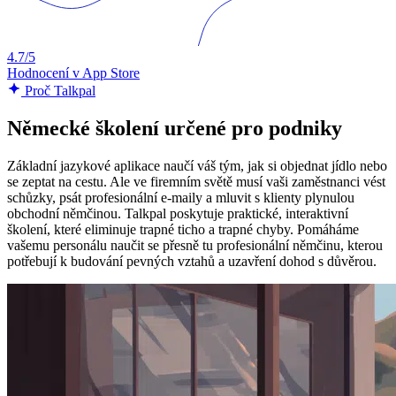
4.7/5
Hodnocení v App Store
Proč Talkpal
Německé školení určené pro podniky
Základní jazykové aplikace naučí váš tým, jak si objednat jídlo nebo
se zeptat na cestu. Ale ve firemním světě musí vaši zaměstnanci vést
schůzky, psát profesionální e-maily a mluvit s klienty plynulou
obchodní němčinou. Talkpal poskytuje praktické, interaktivní
školení, které eliminuje trapné ticho a trapné chyby. Pomáháme
vašemu personálu naučit se přesně tu profesionální němčinu, kterou
potřebují k budování pevných vztahů a uzavření dohod s důvěrou.