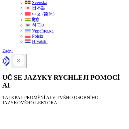
Svenska
日本語
中文 (简体)
हिंदी
한국어
Українська
Polski
Hrvatski
Začni
UČ SE JAZYKY RYCHLEJI POMOCÍ
AI
TALKPAL PROMĚNÍ AI V TVÉHO OSOBNÍHO
JAZYKOVÉHO LEKTORA