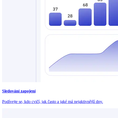
Sledování zapojení
Podívejte se, kdo cvičí, jak často a jaké má nejaktivnější dny.