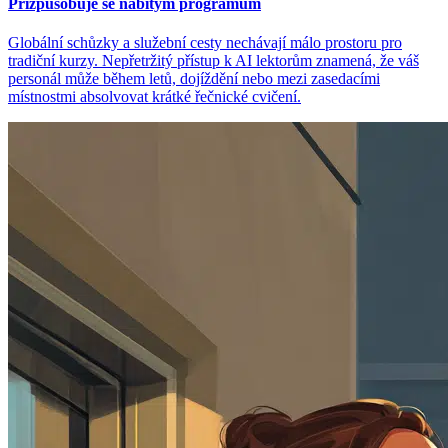
Přizpůsobuje se nabitým programům
Globální schůzky a služební cesty nechávají málo prostoru pro
tradiční kurzy. Nepřetržitý přístup k AI lektorům znamená, že váš
personál může během letů, dojíždění nebo mezi zasedacími
místnostmi absolvovat krátké řečnické cvičení.