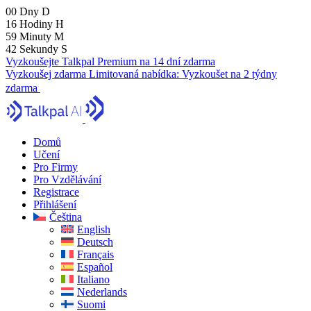
00
Dny
D
16
Hodiny
H
59
Minuty
M
41
Sekundy
S
Vyzkoušejte Talkpal Premium na 14 dní zdarma
Vyzkoušej zdarma
Limitovaná nabídka:
Vyzkoušet na 2 týdny
zdarma
Domů
Učení
Pro Firmy
Pro Vzdělávání
Registrace
Přihlášení
Čeština
English
Deutsch
Français
Español
Italiano
Nederlands
Suomi