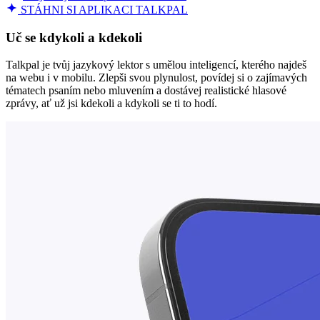
STÁHNI SI APLIKACI TALKPAL
Uč se kdykoli a kdekoli
Talkpal je tvůj jazykový lektor s umělou inteligencí, kterého najdeš
na webu i v mobilu. Zlepši svou plynulost, povídej si o zajímavých
tématech psaním nebo mluvením a dostávej realistické hlasové
zprávy, ať už jsi kdekoli a kdykoli se ti to hodí.