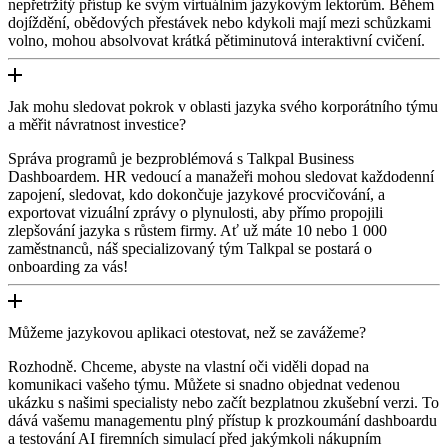
nepřetržitý přístup ke svým virtuálním jazykovým lektorům. Během
dojíždění, obědových přestávek nebo kdykoli mají mezi schůzkami
volno, mohou absolvovat krátká pětiminutová interaktivní cvičení.
Jak mohu sledovat pokrok v oblasti jazyka svého korporátního týmu
a měřit návratnost investice?
Správa programů je bezproblémová s Talkpal Business
Dashboardem. HR vedoucí a manažeři mohou sledovat každodenní
zapojení, sledovat, kdo dokončuje jazykové procvičování, a
exportovat vizuální zprávy o plynulosti, aby přímo propojili
zlepšování jazyka s růstem firmy. Ať už máte 10 nebo 1 000
zaměstnanců, náš specializovaný tým Talkpal se postará o
onboarding za vás!
Můžeme jazykovou aplikaci otestovat, než se zavážeme?
Rozhodně. Chceme, abyste na vlastní oči viděli dopad na
komunikaci vašeho týmu. Můžete si snadno objednat vedenou
ukázku s našimi specialisty nebo začít bezplatnou zkušební verzi. To
dává vašemu managementu plný přístup k prozkoumání dashboardu
a testování AI firemních simulací před jakýmkoli nákupním