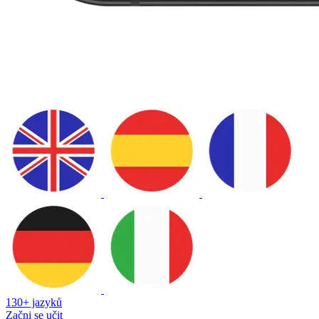
130+ jazyků
Začni se učit