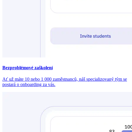
Bezproblémové zaškolení
Ať už máte 10 nebo 1 000 zaměstnanců, náš specializovaný tým se
postará o onboarding za vás.