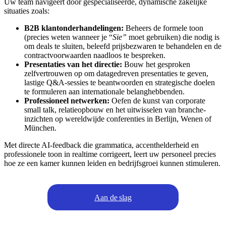
Uw team navigeert door gespecialiseerde, dynamische zakelijke
situaties zoals:
B2B klantonderhandelingen:
Beheers de formele toon
(precies weten wanneer je “
Sie”
moet gebruiken) die nodig is
om deals te sluiten, beleefd prijsbezwaren te behandelen en de
contractvoorwaarden naadloos te bespreken.
Presentaties van het directie:
Bouw het gesproken
zelfvertrouwen op om datagedreven presentaties te geven,
lastige Q&A-sessies te beantwoorden en strategische doelen
te formuleren aan internationale belanghebbenden.
Professioneel netwerken:
Oefen de kunst van corporate
small talk, relatieopbouw en het uitwisselen van branche-
inzichten op wereldwijde conferenties in Berlijn, Wenen of
München.
Met directe AI-feedback die grammatica, accenthelderheid en
professionele toon in realtime corrigeert, leert uw personeel precies
hoe ze een kamer kunnen leiden en bedrijfsgroei kunnen stimuleren.
Aan de slag