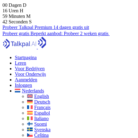
00
Dagen
D
16
Uren
H
59
Minuten
M
41
Seconden
S
Probeer Talkpal Premium 14 dagen gratis uit
Probeer gratis
Beperkt aanbod:
Probeer 2 weken gratis
Startpagina
Leren
Voor Bedrijven
Voor Onderwijs
Aanmelden
Inloggen
Nederlands
English
Deutsch
Français
Español
Italiano
Suomi
Svenska
Čeština