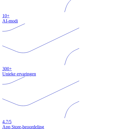
10+
AI-modi
300+
Unieke ervaringen
4.7/5
App Store-beoordeling