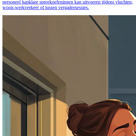
personeel hapklare spreekoefeningen kan uitvoeren tijdens vluchten,
woon-werkverkeer of tussen vergadersessies.