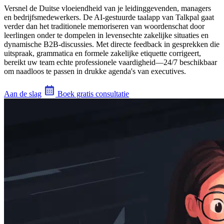
Versnel de Duitse vloeiendheid van je leidinggevenden, managers
en bedrijfsmedewerkers. De AI-gestuurde taalapp van Talkpal gaat
verder dan het traditionele memoriseren van woordenschat door
leerlingen onder te dompelen in levensechte zakelijke situaties en
dynamische B2B-discussies. Met directe feedback in gesprekken die
uitspraak, grammatica en formele zakelijke etiquette corrigeert,
bereikt uw team echte professionele vaardigheid—24/7 beschikbaar
om naadloos te passen in drukke agenda's van executives.
Aan de slag
Boek gratis consultatie