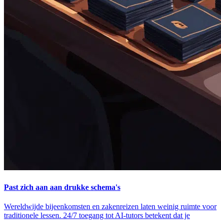
Past zich aan aan drukke schema's
Wereldwijde bijeenkomsten en zakenreizen laten weinig ruimte voor
traditionele lessen. 24/7 toegang tot AI-tutors betekent dat je