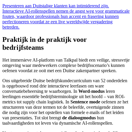
Presenteren aan Duitstalige klanten kan intimiderend zijn.
Interactieve AI-rollenspellen nemen de angst weg voor grammaticale
fouten, waardoor professionals hun accent en frasering kunnen
perfectioneren voordat ze een live wereldwijde vergadering
betreden.
Praktijk in de praktijk voor
bedrijfsteams
Het immersieve AI-platform van Talkpal biedt een veilige, stressvrije
omgeving waar medewerkers complexe bedrijfsscenario’s kunnen
oefenen voordat ze ooit met een Duitse zakenpartner spreken.
Ons uitgebreide Duitse bedrijfskundecurriculum van 52 onderdelen
is opgebouwd rond drie interactieve leerfasen om ware
conversatiebeheersing te waarborgen. In
Word-modus
leren
leerlingen essentiële bedrijfsterminologie uit het hoofd – van ROI-
metrics tot supply chain logistiek. In
Sentence mode
oefenen ze het
structureren van deze termen tot de beleefde, overtuigende zinnen
die nodig zijn voor het opstellen van formele e-mails of het leiden
van presentaties. Tot slot brengt
de dialoogmodus
hun
taalvaardigheden tot leven via dynamische AI-rollenspellen.