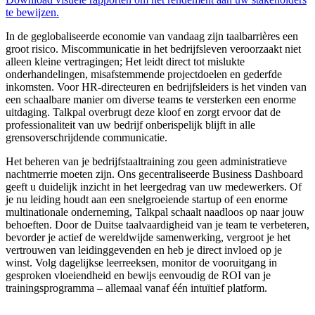
te bewijzen.
In de geglobaliseerde economie van vandaag zijn taalbarrières een
groot risico. Miscommunicatie in het bedrijfsleven veroorzaakt niet
alleen kleine vertragingen; Het leidt direct tot mislukte
onderhandelingen, misafstemmende projectdoelen en gederfde
inkomsten. Voor HR-directeuren en bedrijfsleiders is het vinden van
een schaalbare manier om diverse teams te versterken een enorme
uitdaging. Talkpal overbrugt deze kloof en zorgt ervoor dat de
professionaliteit van uw bedrijf onberispelijk blijft in alle
grensoverschrijdende communicatie.
Het beheren van je bedrijfstaaltraining zou geen administratieve
nachtmerrie moeten zijn. Ons gecentraliseerde Business Dashboard
geeft u duidelijk inzicht in het leergedrag van uw medewerkers. Of
je nu leiding houdt aan een snelgroeiende startup of een enorme
multinationale onderneming, Talkpal schaalt naadloos op naar jouw
behoeften. Door de Duitse taalvaardigheid van je team te verbeteren,
bevorder je actief de wereldwijde samenwerking, vergroot je het
vertrouwen van leidinggevenden en heb je direct invloed op je
winst. Volg dagelijkse leerreeksen, monitor de vooruitgang in
gesproken vloeiendheid en bewijs eenvoudig de ROI van je
trainingsprogramma – allemaal vanaf één intuïtief platform.