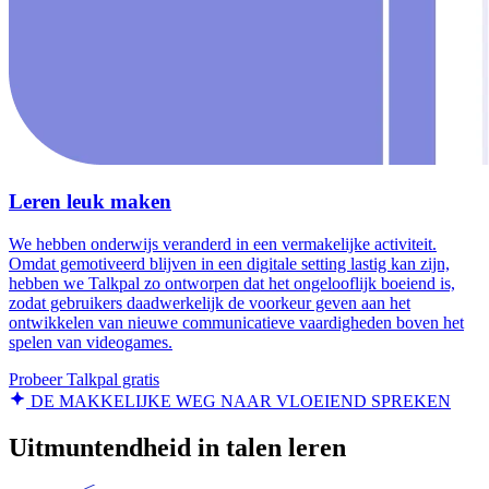
Leren leuk maken
We hebben onderwijs veranderd in een vermakelijke activiteit.
Omdat gemotiveerd blijven in een digitale setting lastig kan zijn,
hebben we Talkpal zo ontworpen dat het ongelooflijk boeiend is,
zodat gebruikers daadwerkelijk de voorkeur geven aan het
ontwikkelen van nieuwe communicatieve vaardigheden boven het
spelen van videogames.
Probeer Talkpal gratis
DE MAKKELIJKE WEG NAAR VLOEIEND SPREKEN
Uitmuntendheid in talen leren