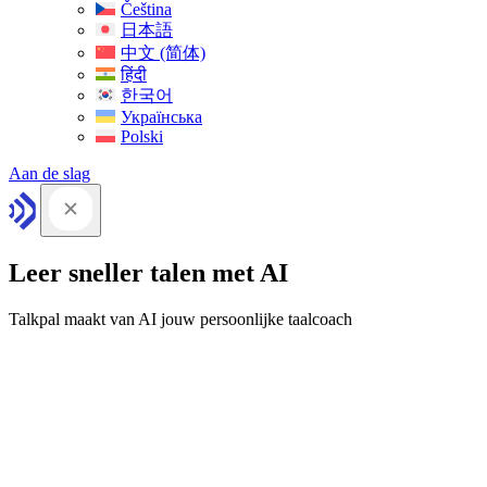
Čeština
日本語
中文 (简体)
हिंदी
한국어
Українська
Polski
Aan de slag
Leer sneller talen met AI
Talkpal maakt van AI jouw persoonlijke taalcoach