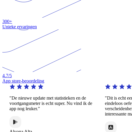
300+
Unieke ervaringen
4.7
/5
App store-beoordeling
"De nieuwe update met statistieken en de
"Dit is echt een 
voortgangsmeter is echt super. Nu vind ik de
eindeloos oefenen
app nog leuker."
verscheidenheid 
interessante mani
Alyona Alta