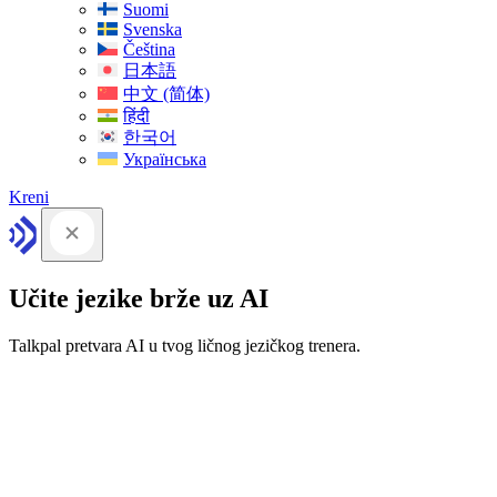
Suomi
Svenska
Čeština
日本語
中文 (简体)
हिंदी
한국어
Українська
Kreni
Učite jezike brže uz AI
Talkpal pretvara AI u tvog ličnog jezičkog trenera.