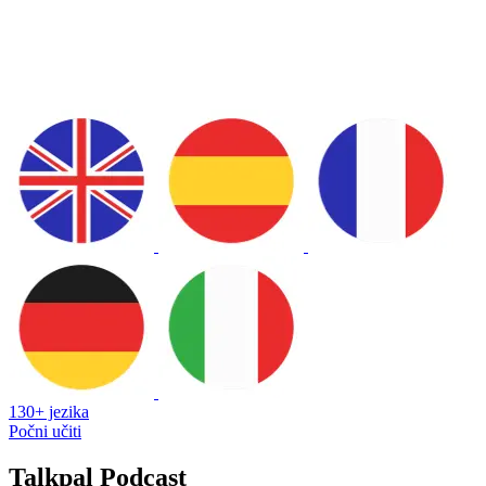
130+ jezika
Počni učiti
Talkpal Podcast