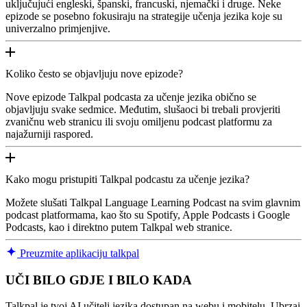
uključujući engleski, španski, francuski, njemački i druge. Neke
epizode se posebno fokusiraju na strategije učenja jezika koje su
univerzalno primjenjive.
Koliko često se objavljuju nove epizode?
Nove epizode Talkpal podcasta za učenje jezika obično se
objavljuju svake sedmice. Međutim, slušaoci bi trebali provjeriti
zvaničnu web stranicu ili svoju omiljenu podcast platformu za
najažurniji raspored.
Kako mogu pristupiti Talkpal podcastu za učenje jezika?
Možete slušati Talkpal Language Learning Podcast na svim glavnim
podcast platformama, kao što su Spotify, Apple Podcasts i Google
Podcasts, kao i direktno putem Talkpal web stranice.
Preuzmite aplikaciju talkpal
UČI BILO GDJE I BILO KADA
Talkpal je tvoj AI učitelj jezika dostupan na webu i mobitelu. Ubrzaj