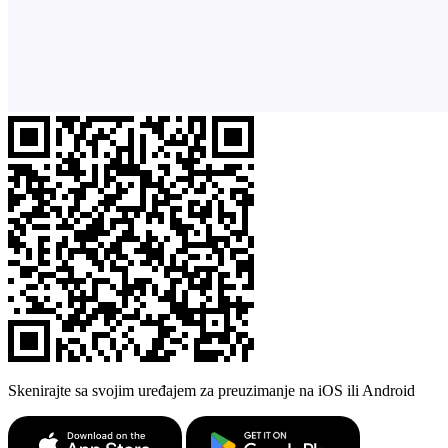
Skenirajte sa svojim uređajem za preuzimanje na iOS ili Android