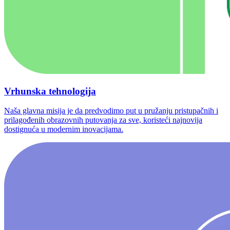
Vrhunska tehnologija
Naša glavna misija je da predvodimo put u pružanju pristupačnih i
prilagođenih obrazovnih putovanja za sve, koristeći najnovija
dostignuća u modernim inovacijama.