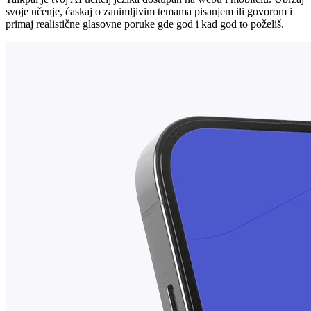
svoje učenje, ćaskaj o zanimljivim temama pisanjem ili govorom i
primaj realistične glasovne poruke gde god i kad god to poželiš.