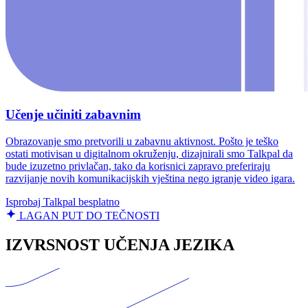
Učenje učiniti zabavnim
Obrazovanje smo pretvorili u zabavnu aktivnost. Pošto je teško
ostati motivisan u digitalnom okruženju, dizajnirali smo Talkpal da
bude izuzetno privlačan, tako da korisnici zapravo preferiraju
razvijanje novih komunikacijskih vještina nego igranje video igara.
Isprobaj Talkpal besplatno
LAGAN PUT DO TEČNOSTI
IZVRSNOST UČENJA JEZIKA