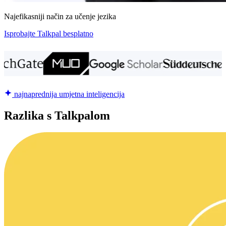
Najefikasniji način za učenje jezika
Isprobajte Talkpal besplatno
najnaprednija umjetna inteligencija
Razlika s Talkpalom