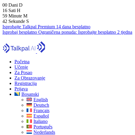
00
Dani
D
16
Sati
H
59
Minute
M
41
Sekunde
S
Isprobajte Talkpal Premium 14 dana besplatno
Isprobaj besplatno
Ograničena ponuda:
Isprobajte besplatno 2 tjedna
Početna
Učenje
Za Posao
Za Obrazovanje
Registracija
Prijava
Bosanski
English
Deutsch
Français
Español
Italiano
Português
Nederlands