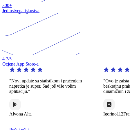
300+
Jedinstvena iskustva
4.7
/5
Ocjena App Store-a
"Novi update sa statistikom i praćenjem
"Ovo je zaista i
napretka je super. Sad još više volim
beskrajnu praks
aplikaciju."
dinamičnih i zani
Alyona Alta
Igorino112Franc
Počni učiti