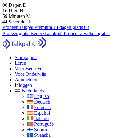
00
Dagen
D
16
Uren
H
59
Minuten
M
43
Seconden
S
Probeer Talkpal Premium 14 dagen gratis uit
Probeer gratis
Beperkt aanbod:
Probeer 2 weken gratis
Startpagina
Leren
Voor Bedrijven
Voor Onderwijs
Aanmelden
Inloggen
Nederlands
English
Deutsch
Français
Español
Italiano
Português
Suomi
Svenska