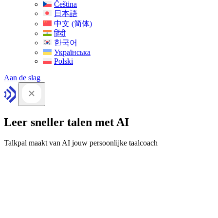
Čeština
日本語
中文 (简体)
हिंदी
한국어
Українська
Polski
Aan de slag
Leer sneller talen met AI
Talkpal maakt van AI jouw persoonlijke taalcoach